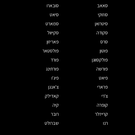
סאאב
סובארו
סוזוקי
סיאט
סיטרואן
סמארט
סקודה
סקייוול
סרס
פאריזון
פוטון
פולסטאר
פולקסווגן
פורד
פורשה
פורתינג
פיאט
פיג'ו
פרארי
צ'אנגן
צ'רי
קאדילק
קופרה
קיה
קרייזלר
רובר
רנו
שברולט