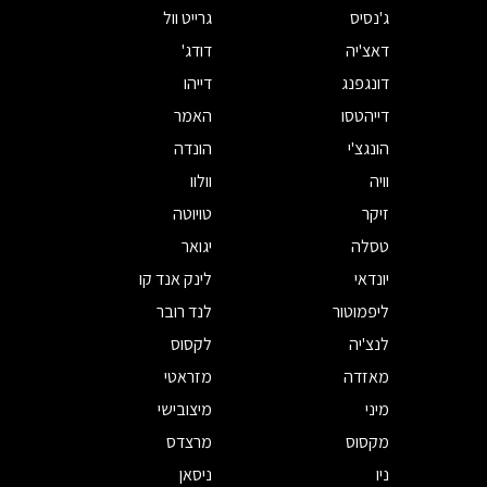
ג'נסיס
גרייט וול
דאצ'יה
דודג'
דונגפנג
דייהו
דייהטסו
האמר
הונגצ'י
הונדה
וויה
וולוו
זיקר
טויוטה
טסלה
יגואר
יונדאי
לינק אנד קו
ליפמוטור
לנד רובר
לנצ'יה
לקסוס
מאזדה
מזראטי
מיני
מיצובישי
מקסוס
מרצדס
ניו
ניסאן