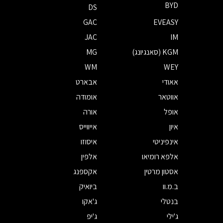
BYD
DS
GAC
EVEASY
JAC
IM
KGM (סאנגיונג)
MG
WM
WEY
אאודי
אבארט
אווטאר
אומודה
אופל
אורה
איון
אייווייס
אינפיניטי
איסוזו
אלפא רומיאו
אלפין
אסטון מרטין
אקספנג
ב.מ.וו
ביואיק
בנטלי
ג'אקו
ג'ילי
ג'יפ