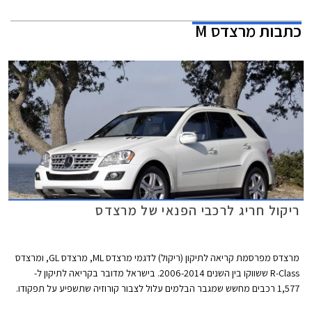
כתבות
מרצדס M
ריקול חריג לרכבי הפנאי של מרצדס
מרצדס מפרסמת קריאה לתיקון (ריקול) לדגמי מרצדס ML, מרצדס GL, ומרצדס
R-Class ששווקו בין השנים 2006-2014. בישראל מדובר בקריאה לתיקון ל-
1,577 רכבים מחשש שמגבר הבלמים עלול לצבור קורוזיה שתשפיע על תפקודו.
במקרה של קורוזיה חריפה, בלימה חדה תפגע בתפקודו של מגבר הבלמים