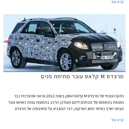
קרא עוד
ועוצמת הבלימה תפחת.
מרצדס M קלאס עובר מתיחת פנים
הדגם הנוכחי של מרצדס M קלאס הושק בשנת 2012 ונראה שהיצרנית כבר
נמצאת בעיצומם של מבחנים לדגם מעודכן. הרכב בתמונות נצפה כשהוא עובר
מבחני חורף באיזור החוג הארקטי, דבר המצביע על מחויבותה של מרצדס
לבחינת רכביה בתנאים הקיצוניים ביותר על כדור הארץ.
קרא עוד