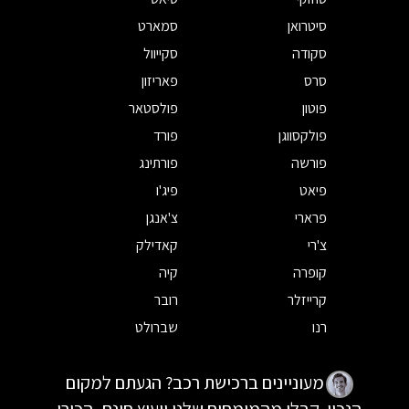
סיטרואן
סמארט
סקודה
סקייוול
סרס
פאריזון
פוטון
פולסטאר
פולקסווגן
פורד
פורשה
פורתינג
פיאט
פיג'ו
פרארי
צ'אנגן
צ'רי
קאדילק
קופרה
קיה
קרייזלר
רובר
רנו
שברולט
מעוניינים ברכישת רכב? הגעתם למקום
הנכון. קבלו מהמומחים שלנו ייעוץ חינם, הכירו