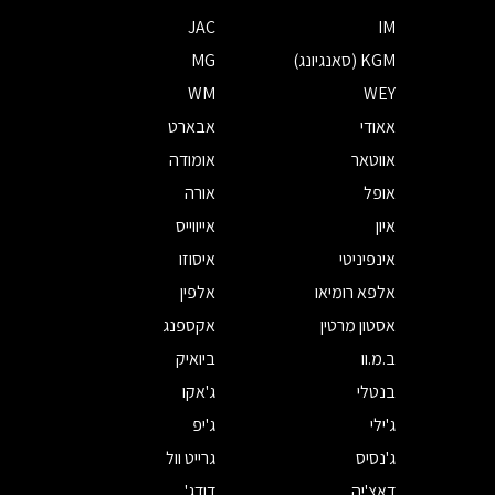
JAC
IM
KGM (סאנגיונג)
MG
WM
WEY
אאודי
אבארט
אווטאר
אומודה
אופל
אורה
איון
אייווייס
אינפיניטי
איסוזו
אלפא רומיאו
אלפין
אסטון מרטין
אקספנג
ב.מ.וו
ביואיק
בנטלי
ג'אקו
ג'ילי
ג'יפ
ג'נסיס
גרייט וול
דאצ'יה
דודג'