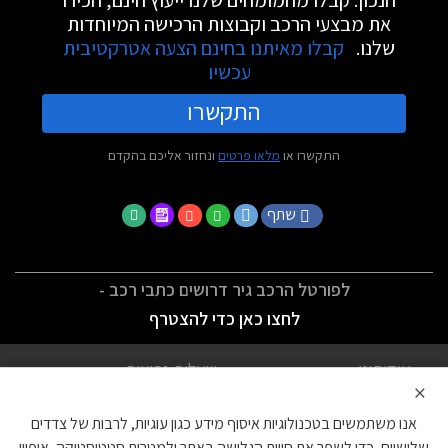
את מבצעי הרכב וקבוצות הרכישה המיוחדות
שלנו.
קבלו מאיתנו בחינם הצעה אטרקטיבית
עכשיו
התקשרו
התקשרו או
מלאו פרטים
ונחזור אליכם בהקדם
שתף
לפורטל הרכב גיר דרושים כתבי רכב -
לחצו כאן כדי להצטרף
אודותינו
שאלות נפוצות
×
לתנאי השימוש
מדיניות פרטיות
אנו משתמשים בטכנולוגיות איסוף מידע כגון עוגיות, לרבות של צדדים
הצהרת נגישות
צור קשר
שלישיים, כדי לשפר את חווית הגלישה באתר ולמטרות סטטיסטיקה, איפיון