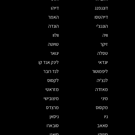
דונגפנג
דייהו
דייהטסו
האמר
הונגצ'י
הונדה
וויה
וולוו
זיקר
טויוטה
טסלה
יגואר
יונדאי
לינק אנד קו
ליפמוטור
לנד רובר
לנצ'יה
לקסוס
מאזדה
מזראטי
מיני
מיצובישי
מקסוס
מרצדס
ניו
ניסאן
סאאב
סובארו
סוזוקי
סיאט