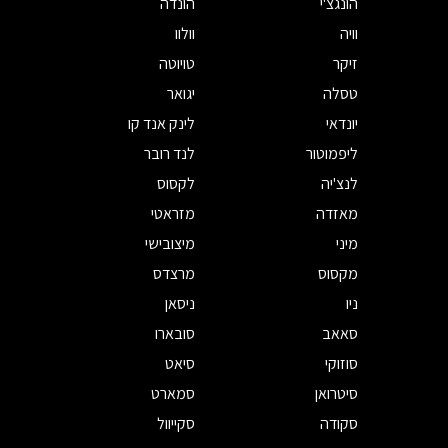
הונגצ'י
הונדה
וויה
וולוו
זיקר
טויוטה
טסלה
יגואר
יונדאי
לינק אנד קו
ליפמוטור
לנד רובר
לנצ'יה
לקסוס
מאזדה
מזראטי
מיני
מיצובישי
מקסוס
מרצדס
ניו
ניסאן
סאאב
סובארו
סוזוקי
סיאט
סיטרואן
סמארט
סקודה
סקייוול