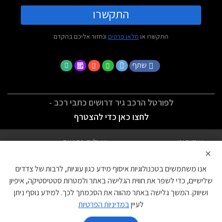
התקשרו
התקשרו או
מלאו פרטים
ונחזור אליכם בהקדם
שתף
לפורטל הרכב גיר דרושים כתבי רכב -
לחצו כאן כדי להצטרף
אודותינו
שאלות נפוצות
×
לתנאי השימוש
מדיניות פרטיות
אנו משתמשים בטכנולוגיות איסוף מידע כגון עוגיות, לרבות של צדדים
הצהרת נגישות
צור קשר
שלישיים, כדי לשפר את חווית הגלישה באתר ולמטרות סטטיסטיקה, איפיון
ושיווק. המשך גלישה באתר מהווה את הסכמתך לכך. למידע נוסף ניתן
עוגיות
לעיין
במדיניות הפרטיות