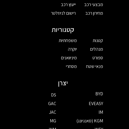
מבצעי רכב
ייעוץ רכב
מחירון רכב
רישום לניוזלטר
קטגוריות
קטנות
משפחתיות
מנהלים
יוקרה
ספורט
מיניוואנים
פנאי שטח
מסחרי
יצרן
BYD
DS
GAC
EVEASY
JAC
IM
KGM (סאנגיונג)
MG