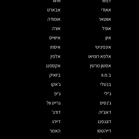
WM
WEY
אאודי
אבארט
אווטאר
אומודה
אופל
אורה
איון
אייווייס
אינפיניטי
איסוזו
אלפא רומיאו
אלפין
אסטון מרטין
אקספנג
ב.מ.וו
ביואיק
בנטלי
ג'אקו
ג'ילי
ג'יפ
ג'נסיס
גרייט וול
דאצ'יה
דודג'
דונגפנג
דייהו
דייהטסו
האמר