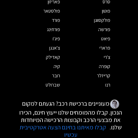
סרס
פאריזון
פוטון
פולסטאר
פולקסווגן
פורד
פורשה
פורתינג
פיאט
פיג'ו
פרארי
צ'אנגן
צ'רי
קאדילק
קופרה
קיה
קרייזלר
רובר
רנו
שברולט
מעוניינים ברכישת רכב? הגעתם למקום
הנכון. קבלו מהמומחים שלנו ייעוץ חינם, הכירו
את מבצעי הרכב וקבוצות הרכישה המיוחדות
שלנו.
קבלו מאיתנו בחינם הצעה אטרקטיבית
עכשיו