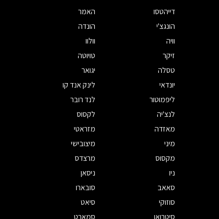
דייהטסו
האמר
הונגצ'י
הונדה
וויה
וולוו
זיקר
טויוטה
טסלה
יגואר
יונדאי
לינק אנד קו
ליפמוטור
לנד רובר
לנצ'יה
לקסוס
מאזדה
מזראטי
מיני
מיצובישי
מקסוס
מרצדס
ניו
ניסאן
סאאב
סובארו
סוזוקי
סיאט
סיטרואן
סמארט