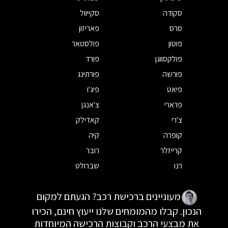
סקודה
סקייוול
סרס
פאריזון
פוטון
פולסטאר
פולקסווגן
פורד
פורשה
פורתינג
פיאט
פיג'ו
פרארי
צ'אנגן
צ'רי
קאדילק
קופרה
קיה
קרייזלר
רובר
רנו
שברולט
מעוניינים ברכישת רכב? הגעתם למקום
הנכון. קבלו מהמומחים שלנו ייעוץ חינם, הכירו
את מבצעי הרכב וקבוצות הרכישה המיוחדות