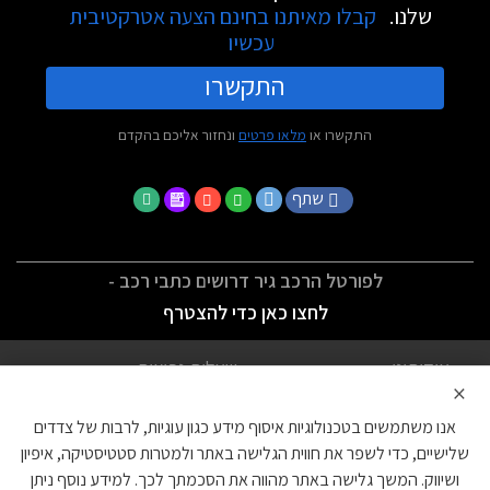
שלנו.
קבלו מאיתנו בחינם הצעה אטרקטיבית
עכשיו
התקשרו
התקשרו או
מלאו פרטים
ונחזור אליכם בהקדם
שתף
לפורטל הרכב גיר דרושים כתבי רכב -
לחצו כאן כדי להצטרף
אודותינו
שאלות נפוצות
×
לתנאי השימוש
מדיניות פרטיות
אנו משתמשים בטכנולוגיות איסוף מידע כגון עוגיות, לרבות של צדדים
הצהרת נגישות
צור קשר
שלישיים, כדי לשפר את חווית הגלישה באתר ולמטרות סטטיסטיקה, איפיון
ושיווק. המשך גלישה באתר מהווה את הסכמתך לכך. למידע נוסף ניתן