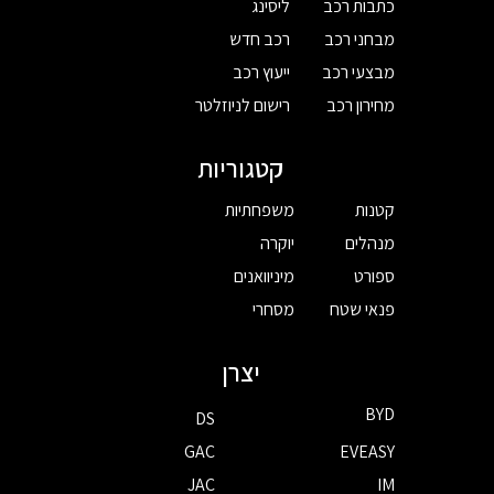
כתבות רכב
ליסינג
מבחני רכב
רכב חדש
מבצעי רכב
ייעוץ רכב
מחירון רכב
רישום לניוזלטר
קטגוריות
קטנות
משפחתיות
מנהלים
יוקרה
ספורט
מיניוואנים
פנאי שטח
מסחרי
יצרן
BYD
DS
GAC
EVEASY
JAC
IM