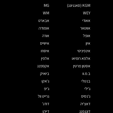
KGM (סאנגיונג)
MG
WM
WEY
אאודי
אבארט
אווטאר
אומודה
אופל
אורה
איון
אייווייס
אינפיניטי
איסוזו
אלפא רומיאו
אלפין
אסטון מרטין
אקספנג
ב.מ.וו
ביואיק
בנטלי
ג'אקו
ג'ילי
ג'יפ
ג'נסיס
גרייט וול
דאצ'יה
דודג'
דונגפנג
דייהו