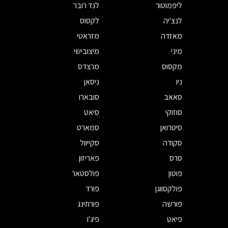
ליפמוטור
לנד רובר
לנצ'יה
לקסוס
מאזדה
מזראטי
מיני
מיצובישי
מקסוס
מרצדס
ניו
ניסאן
סאאב
סובארו
סוזוקי
סיאט
סיטרואן
סמארט
סקודה
סקייוול
סרס
פאריזון
פוטון
פולסטאר
פולקסווגן
פורד
פורשה
פורתינג
פיאט
פיג'ו