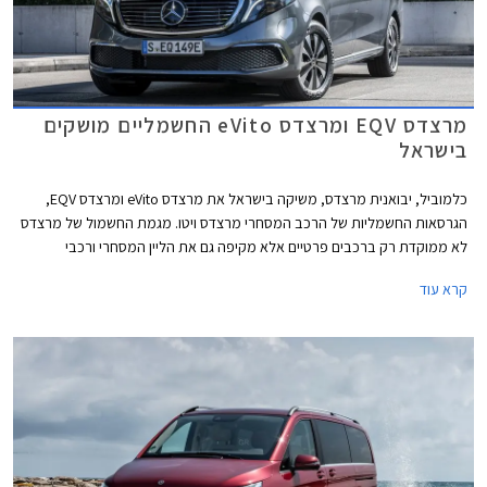
מרצדס EQV ומרצדס eVito החשמליים מושקים
בישראל
כלמוביל, יבואנית מרצדס, משיקה בישראל את מרצדס eVito ומרצדס EQV,
הגרסאות החשמליות של הרכב המסחרי מרצדס ויטו. מגמת החשמול של מרצדס
לא ממוקדת רק ברכבים פרטיים אלא מקיפה גם את הליין המסחרי ורכבי
ההיסעים של היצרנית, ובמקביל לגרסאות הבנזין של מרצדס ויטו הוצגו גרסאות
קרא עוד
חשמליות - גרסת הנוסעים מרצדס eVito, וגרסת וואן מפוארת במיוחד בשם
מרצדס EQV. השינויים העיצוביים מינוריים ומסתכמים בגריל קדמי אטום, חותמת
לד ייחודית בפנסים הקדמיים, וחישוקים קלים בעיצוב אווירודינמי.