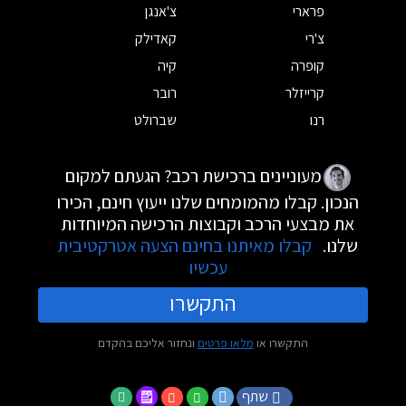
פרארי
צ'אנגן
צ'רי
קאדילק
קופרה
קיה
קרייזלר
רובר
רנו
שברולט
מעוניינים ברכישת רכב? הגעתם למקום
הנכון. קבלו מהמומחים שלנו ייעוץ חינם, הכירו
את מבצעי הרכב וקבוצות הרכישה המיוחדות
שלנו.
קבלו מאיתנו בחינם הצעה אטרקטיבית
עכשיו
התקשרו
התקשרו או
מלאו פרטים
ונחזור אליכם בהקדם
שתף