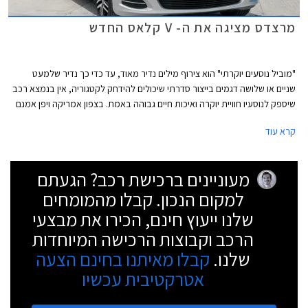
מרצדס מציגה את ה- V קלאס החדש
"מוביל נוסעים יוקרתי" הוא צירוף מילים נדיר מאוד, עד כדי כך נדיר שלמעט
שניים או שלושה דגמים בייצור סדרתי שיכולים להידחק לקטגוריה, אין בנמצא רכב
שיספק לנוסעיו חוויית יוקרה ואיכות חיים גבוהה באמת. בצפון אמריקה ויפן אמנם
נמכרים מספר דגמים שמשווקים כמובילי נוסעים יוקרתיים אך הם למעשה
קרא עוד
גרסאות מאובזרות או בעלות תג נחשק יותר של מיניוואנים פשוטים וזולים יחסית.
מעוניינים ברכישת רכב? הגעתם
למקום הנכון. קבלו מהמומחים
שלנו ייעוץ חינם, הכירו את מבצעי
הרכב וקבוצות הרכישה המיוחדות
שלנו.
קבלו מאיתנו בחינם הצעה
אטרקטיבית עכשיו