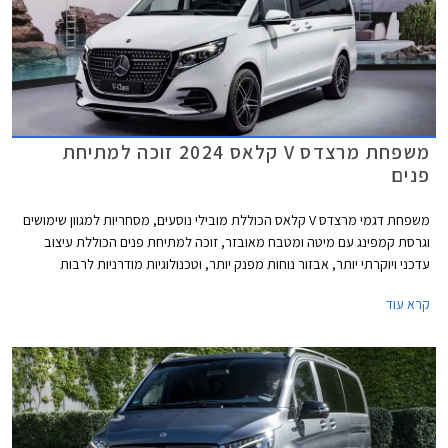
משפחת מרצדס V קלאס 2024 זוכה למתיחת
פנים
משפחת דגמי מרצדס V קלאס הכוללת מובילי נוסעים, מסחריות למגוון שימושים
וגרסת קמפינג עם מיטה ומטבח מאובזר, זוכה למתיחת פנים הכוללת עיצוב
עדכני ויוקרתי יותר, אבזור נוחות מפנק יותר, וטכנולוגיות מודרניות לרבות
מערכות בטיחות נוספות כדי להתחרות בדגמים צעירים יותר בסגמנט.
קרא עוד