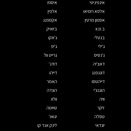
אינפיניטי
איסוזו
אלפא רומיאו
אלפין
אסטון מרטין
אקספנג
ב.מ.וו
ביואיק
בנטלי
ג'אקו
ג'ילי
ג'יפ
ג'נסיס
גרייט וול
דאצ'יה
דודג'
דונגפנג
דייהו
דייהטסו
האמר
הונגצ'י
הונדה
וויה
וולוו
זיקר
טויוטה
טסלה
יגואר
יונדאי
לינק אנד קו