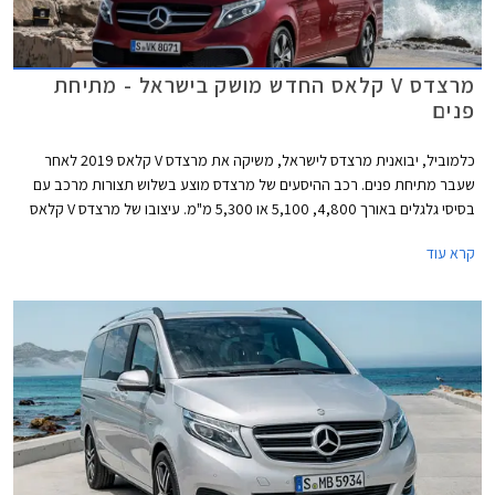
מרצדס V קלאס החדש מושק בישראל - מתיחת
פנים
כלמוביל, יבואנית מרצדס לישראל, משיקה את מרצדס V קלאס 2019 לאחר
שעבר מתיחת פנים. רכב ההיסעים של מרצדס מוצע בשלוש תצורות מרכב עם
בסיסי גלגלים באורך 4,800, 5,100 או 5,300 מ"מ. עיצובו של מרצדס V קלאס
2019 התעדכן קלות וכולל יחידות תאורה מודרניות יותר, פגוש קדמי בסגנון
קרא עוד
יוקרתי, וחישוקים בעיצובים חדשים.