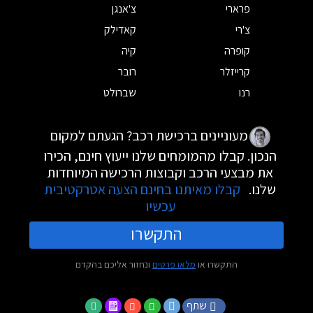
פרארי
צ'אנגן
צ'רי
קאדילק
קופרה
קיה
קרייזלר
רובר
רנו
שברולט
מעוניינים ברכישת רכב? הגעתם למקום
הנכון. קבלו מהמומחים שלנו ייעוץ חינם, הכירו
את מבצעי הרכב וקבוצות הרכישה המיוחדות
שלנו.
קבלו מאיתנו בחינם הצעה אטרקטיבית
עכשיו
התקשרו
התקשרו או
מלאו פרטים
ונחזור אליכם בהקדם
שתף