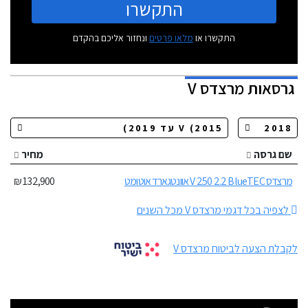
התקשרו
התקשרו או
מלאו פרטים
ונחזור אליכם בהקדם
גרסאות
מרצדס V
שם גרסה
מחיר
מרצדס V 250 2.2 BlueTEC אוונטגארד אוטומט
132,900 ₪
לצפיה בכל דגמי מרצדס V מכל השנים
לקבלת הצעה לביטוח מרצדס V