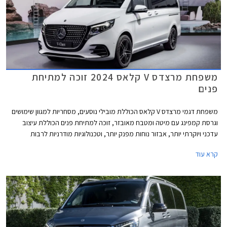
משפחת מרצדס V קלאס 2024 זוכה למתיחת
פנים
משפחת דגמי מרצדס V קלאס הכוללת מובילי נוסעים, מסחריות למגוון שימושים
וגרסת קמפינג עם מיטה ומטבח מאובזר, זוכה למתיחת פנים הכוללת עיצוב
עדכני ויוקרתי יותר, אבזור נוחות מפנק יותר, וטכנולוגיות מודרניות לרבות
מערכות בטיחות נוספות כדי להתחרות בדגמים צעירים יותר בסגמנט.
קרא עוד