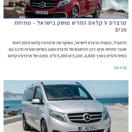
מרצדס V קלאס החדש מושק בישראל - מתיחת
פנים
כלמוביל, יבואנית מרצדס לישראל, משיקה את מרצדס V קלאס 2019 לאחר
שעבר מתיחת פנים. רכב ההיסעים של מרצדס מוצע בשלוש תצורות מרכב עם
בסיסי גלגלים באורך 4,800, 5,100 או 5,300 מ"מ. עיצובו של מרצדס V קלאס
2019 התעדכן קלות וכולל יחידות תאורה מודרניות יותר, פגוש קדמי בסגנון
קרא עוד
יוקרתי, וחישוקים בעיצובים חדשים.