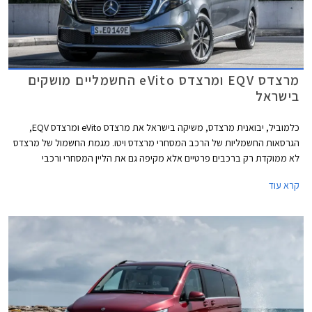
מרצדס EQV ומרצדס eVito החשמליים מושקים
בישראל
כלמוביל, יבואנית מרצדס, משיקה בישראל את מרצדס eVito ומרצדס EQV,
הגרסאות החשמליות של הרכב המסחרי מרצדס ויטו. מגמת החשמול של מרצדס
לא ממוקדת רק ברכבים פרטיים אלא מקיפה גם את הליין המסחרי ורכבי
ההיסעים של היצרנית, ובמקביל לגרסאות הבנזין של מרצדס ויטו הוצגו גרסאות
קרא עוד
חשמליות - גרסת הנוסעים מרצדס eVito, וגרסת וואן מפוארת במיוחד בשם
מרצדס EQV. השינויים העיצוביים מינוריים ומסתכמים בגריל קדמי אטום, חותמת
לד ייחודית בפנסים הקדמיים, וחישוקים קלים בעיצוב אווירודינמי.