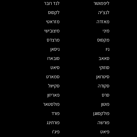
ליפמוטור
לנד רובר
לנצ'יה
לקסוס
מאזדה
מזראטי
מיני
מיצובישי
מקסוס
מרצדס
ניו
ניסאן
סאאב
סובארו
סוזוקי
סיאט
סיטרואן
סמארט
סקודה
סקייוול
סרס
פאריזון
פוטון
פולסטאר
פולקסווגן
פורד
פורשה
פורתינג
פיאט
פיג'ו