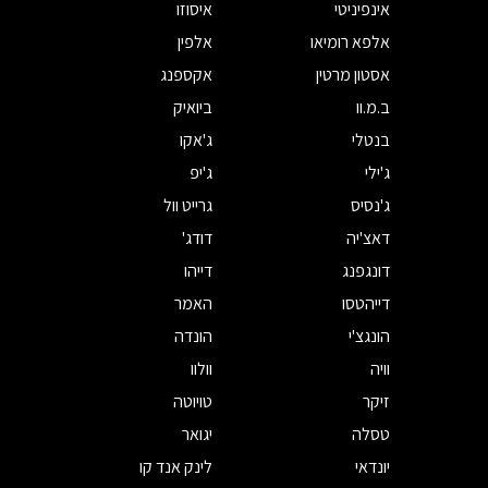
אינפיניטי
איסוזו
אלפא רומיאו
אלפין
אסטון מרטין
אקספנג
ב.מ.וו
ביואיק
בנטלי
ג'אקו
ג'ילי
ג'יפ
ג'נסיס
גרייט וול
דאצ'יה
דודג'
דונגפנג
דייהו
דייהטסו
האמר
הונגצ'י
הונדה
וויה
וולוו
זיקר
טויוטה
טסלה
יגואר
יונדאי
לינק אנד קו