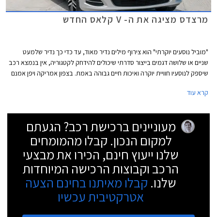
מרצדס מציגה את ה- V קלאס החדש
"מוביל נוסעים יוקרתי" הוא צירוף מילים נדיר מאוד, עד כדי כך נדיר שלמעט
שניים או שלושה דגמים בייצור סדרתי שיכולים להידחק לקטגוריה, אין בנמצא רכב
שיספק לנוסעיו חוויית יוקרה ואיכות חיים גבוהה באמת. בצפון אמריקה ויפן אמנם
נמכרים מספר דגמים שמשווקים כמובילי נוסעים יוקרתיים אך הם למעשה
קרא עוד
גרסאות מאובזרות או בעלות תג נחשק יותר של מיניוואנים פשוטים וזולים יחסית.
מעוניינים ברכישת רכב? הגעתם
למקום הנכון. קבלו מהמומחים
שלנו ייעוץ חינם, הכירו את מבצעי
הרכב וקבוצות הרכישה המיוחדות
שלנו.
קבלו מאיתנו בחינם הצעה
אטרקטיבית עכשיו