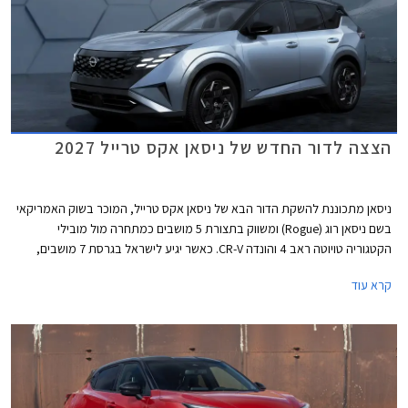
הצצה לדור החדש של ניסאן אקס טרייל 2027
ניסאן מתכוננת להשקת הדור הבא של ניסאן אקס טרייל, המוכר בשוק האמריקאי
בשם ניסאן רוג (Rogue) ומשווק בתצורת 5 מושבים כמתחרה מול מובילי
הקטגוריה טויוטה ראב 4 והונדה CR-V. כאשר יגיע לישראל בגרסת 7 מושבים,
יתחרה בדגמים כגון סקודה קודיאק, מיצובישי אאולטנדר ודגמים סינים כגון ג'אקו
קרא עוד
8 וצ'רי טיגו 8 פרו.