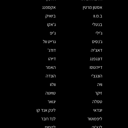
אסטון מרטין
אקספנג
ב.מ.וו
ביואיק
בנטלי
ג'אקו
ג'ילי
ג'יפ
ג'נסיס
גרייט וול
דאצ'יה
דודג'
דונגפנג
דייהו
דייהטסו
האמר
הונגצ'י
הונדה
וויה
וולוו
זיקר
טויוטה
טסלה
יגואר
יונדאי
לינק אנד קו
ליפמוטור
לנד רובר
לנצ'יה
לקסוס