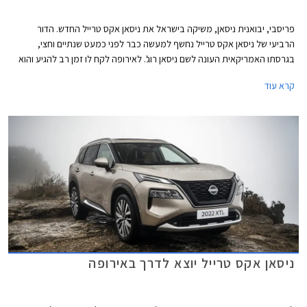
פריסבי, יבואנית ניסאן, משיקה בישראל את ניסאן אקס טרייל החדש. הדור
הרביעי של ניסאן אקס טרייל נחשף למעשה כבר לפני כמעט שנתיים וחצי,
בגרסתו האמריקאית העונה לשם ניסאן רוג'. לאירופה לקח לו זמן רב להגיע והוא
החל את דרכו שם רק בשלהי השנה שעברה. ניסאן אקס טרייל מבוסס על
קרא עוד
פלטפורמת CMF-C אותה הוא חולק עם הדור הנוכחי של ניסאן קשקאי וגם עם
מיצובישי אאוטלנדר, אחד מרבי המכר בשור המקומי ומתחרה מרכזי אך הם
נבדלים אחד מהשני ביחידות ההנעה.
ניסאן אקס טרייל יוצא לדרך באירופה