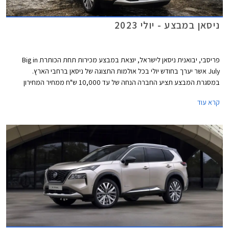
ניסאן במבצע - יולי 2023
פריסבי, יבואנית ניסאן לישראל, יוצאת במבצע מכירות תחת הכותרת Big in
July אשר יערך בחודש יולי בכל אולמות התצוגה של ניסאן ברחבי הארץ.
במסגרת המבצע תציע החברה הנחה של עד 10,000 ש"ח ממחיר המחירון
בעסקאות מזומן או עד 5,000 ₪ בעסקת טרייד-אין. בנוסף יהנו הרוכשים מהנחה
קרא עוד
של עד 50% ברכישת אבזור נוסף בהתקנה מקומית.