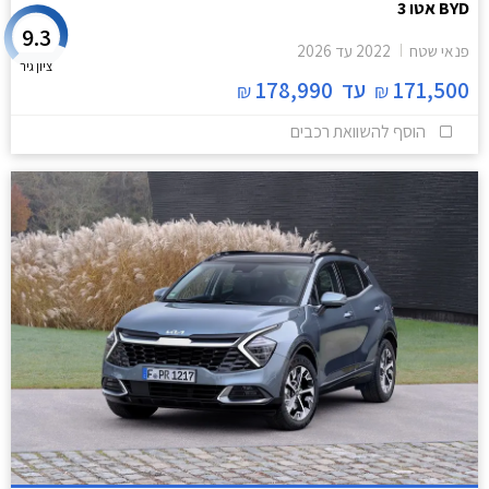
BYD אטו 3
9.3
פנאי שטח
2022
עד
2026
ציון גיר
171,500
עד
178,990
₪
₪
הוסף להשוואת רכבים