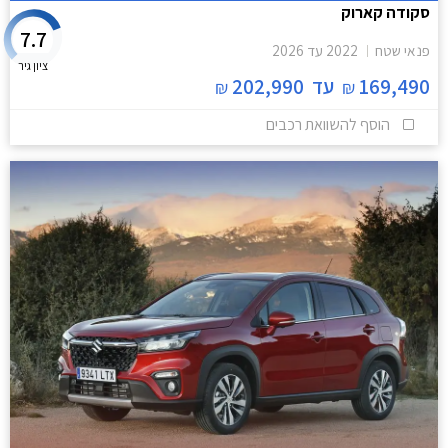
סקודה קארוק
7.7
פנאי שטח
2022
עד
2026
ציון גיר
169,490
עד
202,990
₪
₪
הוסף להשוואת רכבים