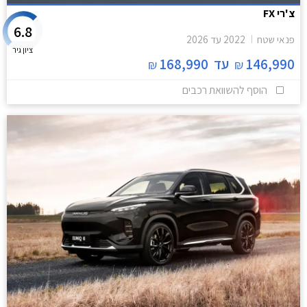
צ'רי FX
6.8
פנאי שטח
2022
עד
2026
ציון גיר
146,990
עד
168,990
₪
₪
הוסף להשוואת רכבים