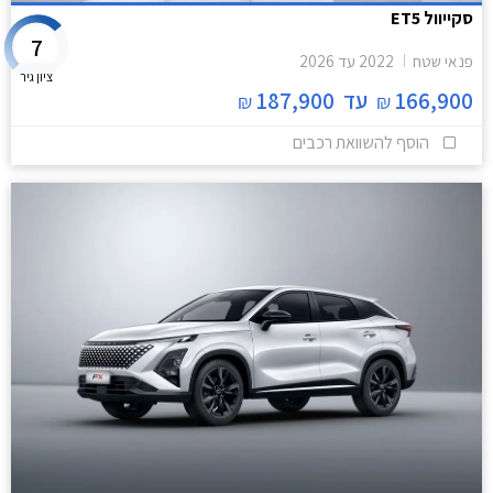
סקייוול ET5
7
פנאי שטח
2022
עד
2026
ציון גיר
166,900
עד
187,900
₪
₪
הוסף להשוואת רכבים