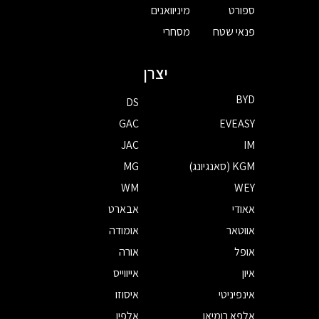
ספורט
מיניוואנים
פנאי שטח
מסחרי
יצרן
BYD
DS
GAC
EVEASY
JAC
IM
KGM (סאנגיונג)
MG
WM
WEY
אאודי
אבארט
אווטאר
אומודה
אופל
אורה
איון
אייווייס
אינפיניטי
איסוזו
אלפא רומיאו
אלפין