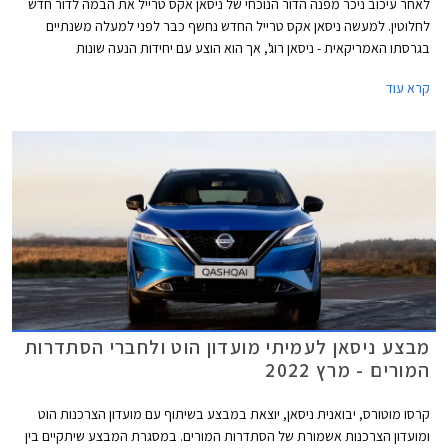
לאחר עיכוב ניכר מפנה הדור הנוכחי של ניסאן אקס טרייל את הבמה לדור חדש
לחלוטין. למעשה ניסאן אקס טרייל החדש נחשף כבר לפני למעלה משנתיים
בגרסתו האמריקאית - ניסאן רוג', אך הוא הוצע עם יחידות הנעה שונות
המותאמות לטעם הצרכנים האמריקאים. ניסן אקס טרייל החדש מבוסס על
קרא עוד
פלטפורמת CMF-C אותה הוא חולק עם ניסאן קשקאי החדש וגם עם הדור הנוכחי
של מיצובישי אאוטלנדר שהקדים אותו בדרכו לאירופה ולישראל.
מבצע ניסאן לעמיתי מועדון הוט ולחברי הסתדרות
המורים - מרץ 2022
קרסו מוטורס, יבואנית ניסאן, יוצאת במבצע בשיתוף עם מועדון הצרכנות הוט
ומועדון הצרכנות אשמורת של הסתדרות המורים. במסגרת המבצע שיתקיים בין