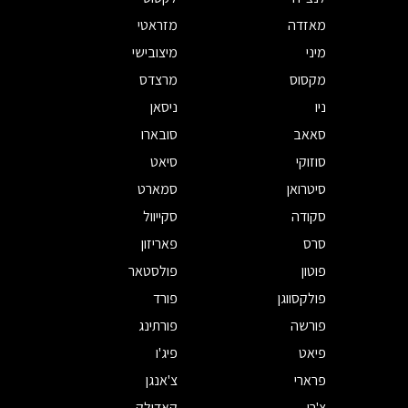
מאזדה
מזראטי
מיני
מיצובישי
מקסוס
מרצדס
ניו
ניסאן
סאאב
סובארו
סוזוקי
סיאט
סיטרואן
סמארט
סקודה
סקייוול
סרס
פאריזון
פוטון
פולסטאר
פולקסווגן
פורד
פורשה
פורתינג
פיאט
פיג'ו
פרארי
צ'אנגן
צ'רי
קאדילק