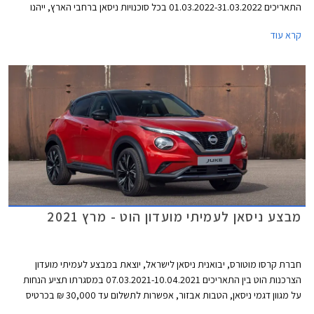
התאריכים 01.03.2022-31.03.2022 בכל סוכנויות ניסאן ברחבי הארץ, ייהנו
הרוכשים מהנחות ממחיר המחירון ומהטבות אבזור. בדגמים נבחרים יוכלו
קרא עוד
הרוכשים לרכוש בהנחה את מערכת ניסאן קונקט המאפשרת בין היתר לקבל
מידע מרחוק אודות מפלס הדלק, מצב המצבר ולחץ האוויר בצמיגים, התרעה
ומידע על נוריות חיווי בלוח המחוונים, התרעה מפני שכחת ילדים ברכב, וקבלת
מידע אודות היסטורית הנסיעות.
מבצע ניסאן לעמיתי מועדון הוט - מרץ 2021
חברת קרסו מוטורס, יבואנית ניסאן לישראל, יוצאת במבצע לעמיתי מועדון
הצרכנות הוט בין התאריכים 07.03.2021-10.04.2021 במסגרתו תציע הנחות
על מגוון דגמי ניסאן, הטבות אבזור, אפשרות לתשלום עד 30,000 ₪ בכרטיס
אשראי של המועדון, הלוואה בגובה של עד 70,000 ₪ ללא ריבית מבנק לאומי, ו-