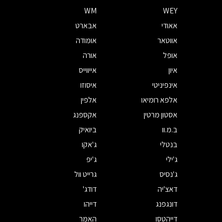
WM
WEY
אאודי
אבארט
אווטאר
אומודה
אופל
אורה
איון
אייווייס
אינפיניטי
איסוזו
אלפא רומיאו
אלפין
אסטון מרטין
אקספנג
ב.מ.וו
ביואיק
בנטלי
ג'אקו
ג'ילי
ג'יפ
ג'נסיס
גרייט וול
דאצ'יה
דודג'
דונגפנג
דייהו
דייהטסו
האמר