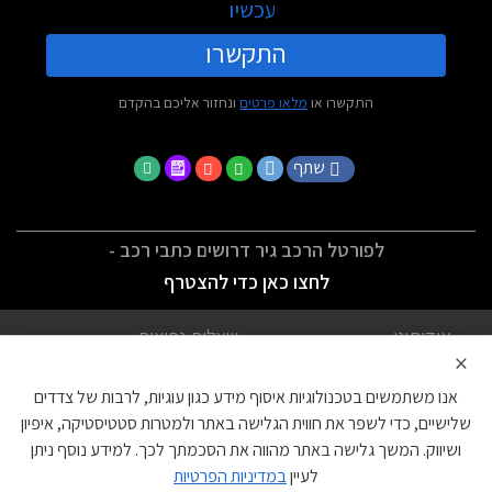
עכשיו
התקשרו
התקשרו או
מלאו פרטים
ונחזור אליכם בהקדם
שתף
לפורטל הרכב גיר דרושים כתבי רכב -
לחצו כאן כדי להצטרף
אודותינו
שאלות נפוצות
×
לתנאי השימוש
מדיניות פרטיות
אנו משתמשים בטכנולוגיות איסוף מידע כגון עוגיות, לרבות של צדדים
הצהרת נגישות
צור קשר
שלישיים, כדי לשפר את חווית הגלישה באתר ולמטרות סטטיסטיקה, איפיון
ושיווק. המשך גלישה באתר מהווה את הסכמתך לכך. למידע נוסף ניתן
עוגיות
לעיין
במדיניות הפרטיות