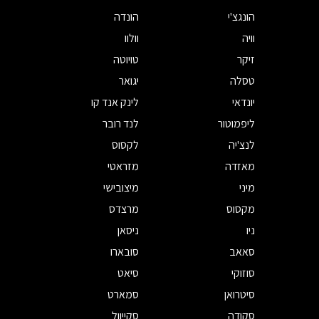
הונגצ'י
הונדה
וויה
וולוו
זיקר
טויוטה
טסלה
יגואר
יונדאי
לינק אנד קו
ליפמוטור
לנד רובר
לנצ'יה
לקסוס
מאזדה
מזראטי
מיני
מיצובישי
מקסוס
מרצדס
ניו
ניסאן
סאאב
סובארו
סוזוקי
סיאט
סיטרואן
סמארט
סקודה
סקייוול