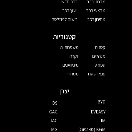
מבחני רכב
רכב חדש
מבצעי רכב
ייעוץ רכב
מחירון רכב
רישום לניוזלטר
קטגוריות
קטנות
משפחתיות
מנהלים
יוקרה
ספורט
מיניוואנים
פנאי שטח
מסחרי
יצרן
BYD
DS
GAC
EVEASY
JAC
IM
KGM (סאנגיונג)
MG