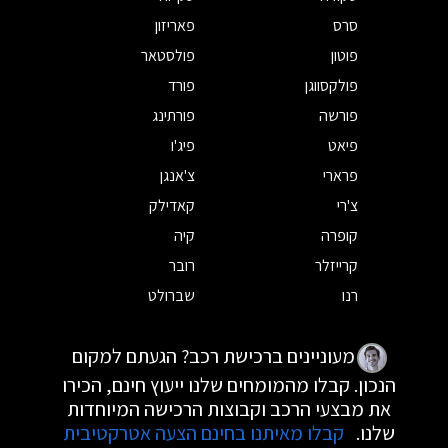
סרס
פאריזון
פוטון
פולסטאר
פולקסווגן
פורד
פורשה
פורתינג
פיאט
פיג'ו
פרארי
צ'אנגן
צ'רי
קאדילק
קופרה
קיה
קרייזלר
רובר
רנו
שברולט
מעוניינים ברכישת רכב? הגעתם למקום
הנכון. קבלו מהמומחים שלנו ייעוץ חינם, הכירו
את מבצעי הרכב וקבוצות הרכישה המיוחדות
שלנו.
קבלו מאיתנו בחינם הצעה אטרקטיבית