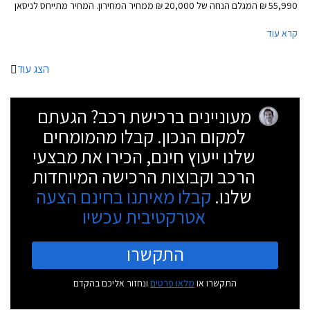
55,990 ₪ המגלם הנחה של 20,000 ₪ ממחיר המחירון. המחיר מתייחס לניסאן
מיקרה עם מנוע בנזין בנפח 1.2 ליטרים בהספק 80 כ"ס ותיבת 5 הילוכים ידנית.
קרא עוד
בנוסף יוצע לרוכשים ביטוח חובה לשנה במתנה, 100% מימון והתחייבות
לאספקה תוך 4 ימים.
הצג עוד
מעוניינים ברכישת רכב? הגעתם
למקום הנכון. קבלו מהמומחים
שלנו ייעוץ חינם, הכירו את מבצעי
הרכב וקבוצות הרכישה המיוחדות
שלנו.
קבלו מאיתנו בחינם הצעה
אטרקטיבית עכשיו
התקשרו
התקשרו או
מלאו פרטים
ונחזור אליכם בהקדם