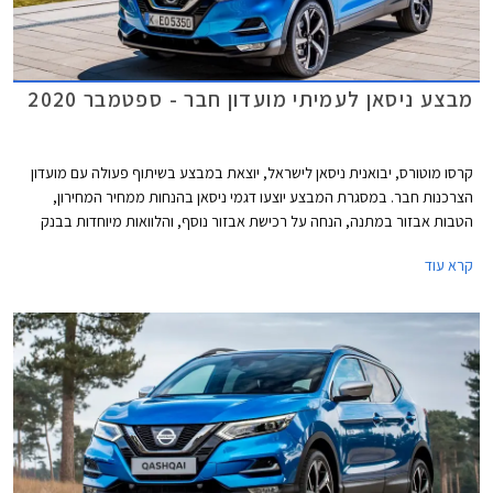
מבצע ניסאן לעמיתי מועדון חבר - ספטמבר 2020
קרסו מוטורס, יבואנית ניסאן לישראל, יוצאת במבצע בשיתוף פעולה עם מועדון
הצרכנות חבר. במסגרת המבצע יוצעו דגמי ניסאן בהנחות ממחיר המחירון,
הטבות אבזור במתנה, הנחה על רכישת אבזור נוסף, והלוואות מיוחדות בבנק
אוצר החייל בריבית פריים פחות 0.4%. בנוסף יוכלו חברי המועדון לרכוש את
קרא עוד
המכונית באמצעות תכנית המימון חבר ליס עם חלוקת תשלומים בדומה לעסקת
ליסינג פרטי. המבצע יתקיים בכל אולמות התצוגה של קרסו בין התאריכים
11.09.2020-30.10.2020.