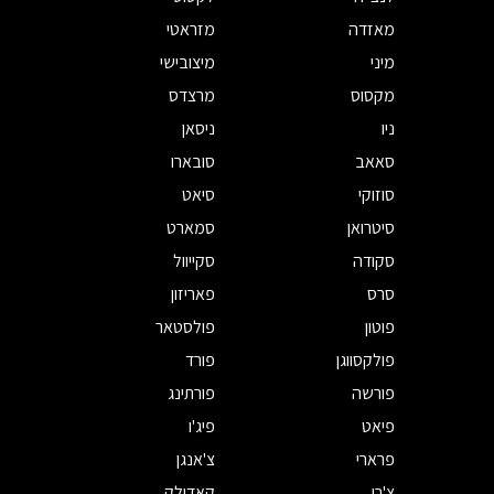
מאזדה
מזראטי
מיני
מיצובישי
מקסוס
מרצדס
ניו
ניסאן
סאאב
סובארו
סוזוקי
סיאט
סיטרואן
סמארט
סקודה
סקייוול
סרס
פאריזון
פוטון
פולסטאר
פולקסווגן
פורד
פורשה
פורתינג
פיאט
פיג'ו
פרארי
צ'אנגן
צ'רי
קאדילק