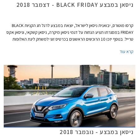
ניסאן במבצע BLACK FRIDAY - דצמבר 2018
קרסו מוטורס, יבואנית ניסאן לישראל, יוצאת במבצע לרגל חג הקניות BLACK
FRIDAY במסגרתו תציע הנחות על דגמי ניסאן מיקרה, ניסאן קשקאי, וניסאן אקס
טרייל. בנוסף יזכו 10 הרוכשים הראשונים בכרטיס זוגי למשחק ליגת האלופות
בכדורגל. המבצע יערך במשך יום שישי בלבד בתאריך 23.11.2018.
קרא עוד
ניסאן במבצע - נובמבר 2018