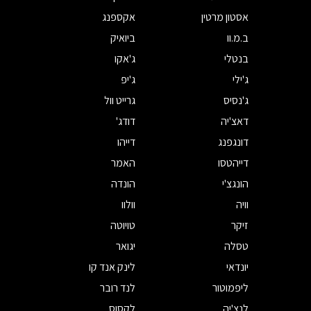
אסטון מרטין
אקספנג
ב.מ.וו
ביואיק
בנטלי
ג'אקו
ג'ילי
ג'יפ
ג'נסיס
גרייט וול
דאצ'יה
דודג'
דונגפנג
דייהו
דייהטסו
האמר
הונגצ'י
הונדה
וויה
וולוו
זיקר
טויוטה
טסלה
יגואר
יונדאי
לינק אנד קו
ליפמוטור
לנד רובר
לנצ'יה
לקסוס