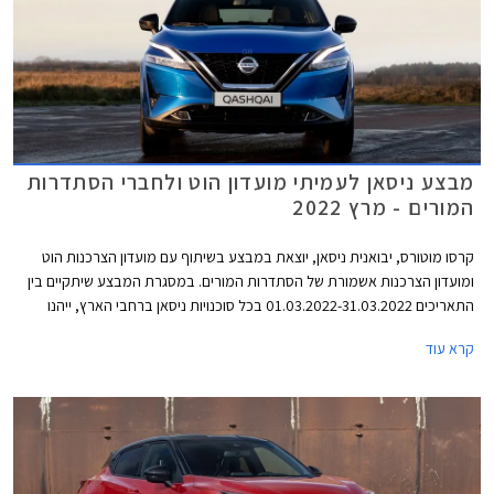
מבצע ניסאן לעמיתי מועדון הוט ולחברי הסתדרות
המורים - מרץ 2022
קרסו מוטורס, יבואנית ניסאן, יוצאת במבצע בשיתוף עם מועדון הצרכנות הוט
ומועדון הצרכנות אשמורת של הסתדרות המורים. במסגרת המבצע שיתקיים בין
התאריכים 01.03.2022-31.03.2022 בכל סוכנויות ניסאן ברחבי הארץ, ייהנו
הרוכשים מהנחות ממחיר המחירון ומהטבות אבזור. בדגמים נבחרים יוכלו
קרא עוד
הרוכשים לרכוש בהנחה את מערכת ניסאן קונקט המאפשרת בין היתר לקבל
מידע מרחוק אודות מפלס הדלק, מצב המצבר ולחץ האוויר בצמיגים, התרעה
ומידע על נוריות חיווי בלוח המחוונים, התרעה מפני שכחת ילדים ברכב, וקבלת
מידע אודות היסטורית הנסיעות.