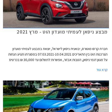
מבצע ניסאן לעמיתי מועדון הוט - מרץ 2021
חברת קרסו מוטורס, יבואנית ניסאן לישראל, יוצאת במבצע לעמיתי מועדון
הצרכנות הוט בין התאריכים 07.03.2021-10.04.2021 במסגרתו תציע הנחות
על מגוון דגמי ניסאן, הטבות אבזור, אפשרות לתשלום עד 30,000 ₪ בכרטיס
אשראי של המועדון, הלוואה בגובה של עד 70,000 ₪ ללא ריבית מבנק לאומי, ו-
קרא עוד
20% הנחה ברכישת אביזרים בהתקנה מקומית. המבצע יתקיים בכל מרכזי
המכירה של ניסאן הפרושים ברחבי הארץ.