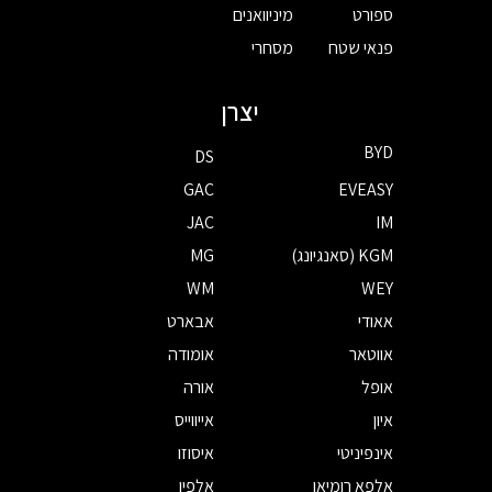
ספורט
מיניוואנים
פנאי שטח
מסחרי
יצרן
BYD
DS
GAC
EVEASY
JAC
IM
KGM (סאנגיונג)
MG
WM
WEY
אאודי
אבארט
אווטאר
אומודה
אופל
אורה
איון
אייווייס
אינפיניטי
איסוזו
אלפא רומיאו
אלפין