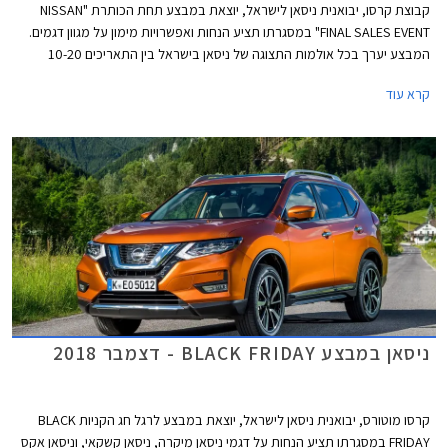
קבוצת קרסו, יבואנית ניסאן לישראל, יוצאת במבצע תחת הכותרת "NISSAN
FINAL SALES EVENT" במסגרתו תציע הנחות ואפשרויות מימון על מגוון דגמים.
המבצע יערך בכל אולמות התצוגה של ניסאן בישראל בין התאריכים 10-20
בדצמבר 2018 או עד גמר המלאי העומד על 20 רכבים מכל דגם.
קרא עוד
ניסאן במבצע BLACK FRIDAY - דצמבר 2018
קרסו מוטורס, יבואנית ניסאן לישראל, יוצאת במבצע לרגל חג הקניות BLACK
FRIDAY במסגרתו תציע הנחות על דגמי ניסאן מיקרה, ניסאן קשקאי, וניסאן אקס