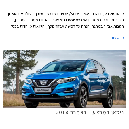
קרסו מוטורס, יבואנית ניסאן לישראל, יוצאת במבצע בשיתוף פעולה עם מועדון
הצרכנות חבר. במסגרת המבצע יוצעו דגמי ניסאן בהנחות ממחיר המחירון,
הטבות אבזור במתנה, הנחה על רכישת אבזור נוסף, והלוואות מיוחדות בבנק
אוצר החייל בריבית פריים פחות 0.4%. בנוסף יוכלו חברי המועדון לרכוש את
קרא עוד
המכונית באמצעות תכנית המימון חבר ליס עם חלוקת תשלומים בדומה לעסקת
ליסינג פרטי. המבצע יתקיים בכל אולמות התצוגה של קרסו בין התאריכים
11.09.2020-30.10.2020.
ניסאן במבצע - דצמבר 2018