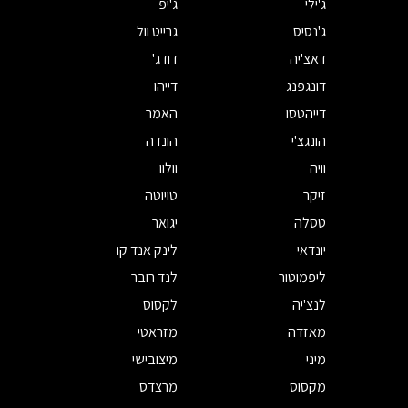
ג'ילי
ג'יפ
ג'נסיס
גרייט וול
דאצ'יה
דודג'
דונגפנג
דייהו
דייהטסו
האמר
הונגצ'י
הונדה
וויה
וולוו
זיקר
טויוטה
טסלה
יגואר
יונדאי
לינק אנד קו
ליפמוטור
לנד רובר
לנצ'יה
לקסוס
מאזדה
מזראטי
מיני
מיצובישי
מקסוס
מרצדס