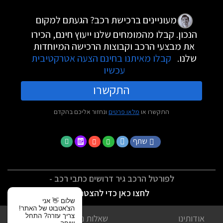
מעוניינים ברכישת רכב? הגעתם למקום
הנכון. קבלו מהמומחים שלנו ייעוץ חינם, הכירו
את מבצעי הרכב וקבוצות הרכישה המיוחדות
שלנו.
קבלו מאיתנו בחינם הצעה אטרקטיבית
עכשיו
התקשרו
התקשרו או
מלאו פרטים
ונחזור אליכם בהקדם
שתף
לפורטל הרכב גיר דרושים כתבי רכב -
לחצו כאן כדי להצטרף
שלום 👋 אני
הצ'אטבוט של האתר!
צריך עזרה? התחל
אודותינו
שאלות נפוצות