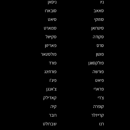
ניו
ניסאן
סאאב
סובארו
סוזוקי
סיאט
סיטרואן
סמארט
סקודה
סקייוול
סרס
פאריזון
פוטון
פולסטאר
פולקסווגן
פורד
פורשה
פורתינג
פיאט
פיג'ו
פרארי
צ'אנגן
צ'רי
קאדילק
קופרה
קיה
קרייזלר
רובר
רנו
שברולט