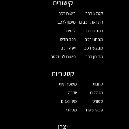
קישורים
קטלוג רכב
ביטוח רכב
השוואת רכבים
מימון לרכב
כתבות רכב
ליסינג
מבחני רכב
רכב חדש
מבצעי רכב
ייעוץ רכב
מחירון רכב
רישום לניוזלטר
קטגוריות
קטנות
משפחתיות
מנהלים
יוקרה
ספורט
מיניוואנים
פנאי שטח
מסחרי
יצרן