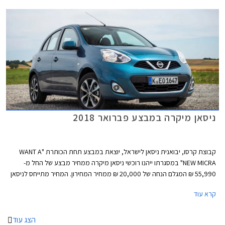
ניסאן מיקרה במבצע פברואר 2018
קבוצת קרסו, יבואנית ניסאן לישראל, יוצאת במבצע תחת הכותרת "WANT A
NEW MICRA" במסגרתו ייהנו רוכשי ניסאן מיקרה ממחיר מבצע של החל מ-
55,990 ₪ המגלם הנחה של 20,000 ₪ ממחיר המחירון. המחיר מתייחס לניסאן
מיקרה עם מנוע בנזין בנפח 1.2 ליטרים בהספק 80 כ"ס ותיבת 5 הילוכים ידנית.
קרא עוד
בנוסף יוצע לרוכשים ביטוח חובה לשנה במתנה, 100% מימון והתחייבות
לאספקה תוך 4 ימים.
הצג עוד