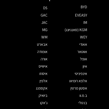
BYD
DS
GAC
EVEASY
JAC
IM
KGM (סאנגיונג)
MG
WM
WEY
אאודי
אבארט
אווטאר
אומודה
אופל
אורה
איון
אייווייס
אינפיניטי
איסוזו
אלפא רומיאו
אלפין
אסטון מרטין
אקספנג
ב.מ.וו
ביואיק
בנטלי
ג'אקו