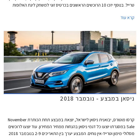
טרייל. בנוסף יזכו 10 הרוכשים הראשונים בכרטיס זוגי למשחק ליגת האלופות
בכדורגל. המבצע יערך במשך יום שישי בלבד בתאריך 23.11.2018.
קרא עוד
ניסאן במבצע - נובמבר 2018
קרסו מוטורס, יבואנית ניסאן לישראל, יוצאת במבצע תחת הכותרת November
Sale במסגרתו יוצעו כל דגמי ניסאן בהנחות ממחיר המחירון. עוד יוצעו לרוכשים
מסלולי מימון וטרייד-אין נוחים. המבצע יערך בין התאריכים 2-9 בנובמבר 2018