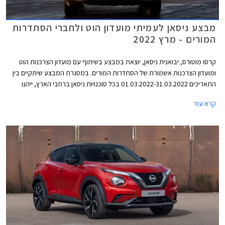
מבצע ניסאן לעמיתי מועדון הוט ולחברי הסתדרות
המורים - מרץ 2022
קרסו מוטורס, יבואנית ניסאן, יוצאת במבצע בשיתוף עם מועדון הצרכנות הוט
ומועדון הצרכנות אשמורת של הסתדרות המורים. במסגרת המבצע שיתקיים בין
התאריכים 01.03.2022-31.03.2022 בכל סוכנויות ניסאן ברחבי הארץ, ייהנו
הרוכשים מהנחות ממחיר המחירון ומהטבות אבזור. בדגמים נבחרים יוכלו
קרא עוד
הרוכשים לרכוש בהנחה את מערכת ניסאן קונקט המאפשרת בין היתר לקבל
מידע מרחוק אודות מפלס הדלק, מצב המצבר ולחץ האוויר בצמיגים, התרעה
ומידע על נוריות חיווי בלוח המחוונים, התרעה מפני שכחת ילדים ברכב, וקבלת
מידע אודות היסטורית הנסיעות.