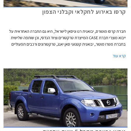
קרסו באירוע לחקלאי וקבלני הצפון
חברת קרסו מוטורס, יבואנית רנו וניסאן לישראל, היא גם החברה האחראית על
ייבוא מוצרי חברת CASE המייצרת טרקטורים וציוד הנדסי, וכן שותפה שלישית
בחברת מטרו מוטור, יבואנית קטנועי סאן יאנג, טרקטורונים ורכבים תפעוליים
שונים. כעת מודיעה קרסו מוטורס כי תקיים בגליל העליון אירוע מכירות המכוון
קרא עוד
לחקלאים ולקבלנים.