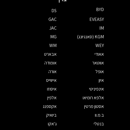
BYD
DS
GAC
EVEASY
JAC
IM
KGM (סאנגיונג)
MG
WM
WEY
אאודי
אבארט
אווטאר
אומודה
אופל
אורה
איון
אייווייס
אינפיניטי
איסוזו
אלפא רומיאו
אלפין
אסטון מרטין
אקספנג
ב.מ.וו
ביואיק
בנטלי
ג'אקו