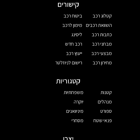
קישורים
קטלוג רכב
ביטוח רכב
השוואת רכבים
מימון לרכב
כתבות רכב
ליסינג
מבחני רכב
רכב חדש
מבצעי רכב
ייעוץ רכב
מחירון רכב
רישום לניוזלטר
קטגוריות
קטנות
משפחתיות
מנהלים
יוקרה
ספורט
מיניוואנים
פנאי שטח
מסחרי
יצרן