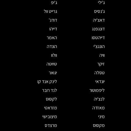
ג'ילי
ג'יפ
ג'נסיס
גרייט וול
דאצ'יה
דודג'
דונגפנג
דייהו
דייהטסו
האמר
הונגצ'י
הונדה
וויה
וולוו
זיקר
טויוטה
טסלה
יגואר
יונדאי
לינק אנד קו
ליפמוטור
לנד רובר
לנצ'יה
לקסוס
מאזדה
מזראטי
מיני
מיצובישי
מקסוס
מרצדס