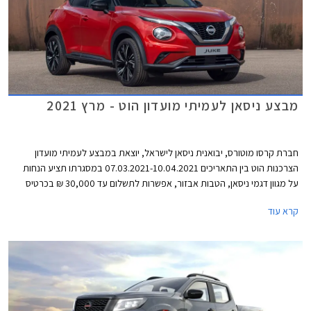
מבצע ניסאן לעמיתי מועדון הוט - מרץ 2021
חברת קרסו מוטורס, יבואנית ניסאן לישראל, יוצאת במבצע לעמיתי מועדון
הצרכנות הוט בין התאריכים 07.03.2021-10.04.2021 במסגרתו תציע הנחות
על מגוון דגמי ניסאן, הטבות אבזור, אפשרות לתשלום עד 30,000 ₪ בכרטיס
אשראי של המועדון, הלוואה בגובה של עד 70,000 ₪ ללא ריבית מבנק לאומי, ו-
קרא עוד
20% הנחה ברכישת אביזרים בהתקנה מקומית. המבצע יתקיים בכל מרכזי
המכירה של ניסאן הפרושים ברחבי הארץ.