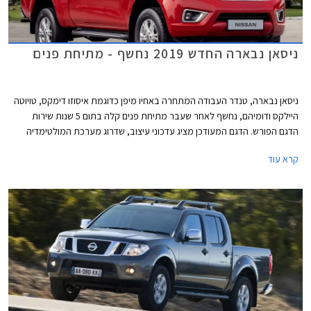
ניסאן נבארה החדש 2019 נחשף - מתיחת פנים
ניסאן נבארה, טנדר העבודה המתחרה באחיו מיפן כדוגמת איסוזו דימקס, טויוטה
היילקס ודומיהם, נחשף לאחר שעבר מתיחת פנים קלה בתום 5 שנות שירות
הדגם הפורש. הדגם המעודכן מציג עדכוני עיצוב, שדרוג מערכת המולטימדיה
בתא הנוסעים, ושיפור צריכת הדלק תוך התאמה לתקן יורו 6, אשר יכנס לתוקף
קרא עוד
בדצמבר 2021.