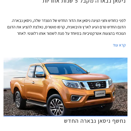
ניסאן נבארה מקבל 5 שנות אחריות
לפני כחודש וחצי הציגה ניסאן את הדור החדש של הטנדר שלה, ניסאן נבארה.
הדגם החדש טרם הגיע לארץ והיבואנית, קרסו מוטורס, נאלצת להציע את הדגם
הנוכחי בהצעות אטרקטיביות במיוחד על מנת לשמור אותו רלוונטי. לאחר
שהחלה להציע את הטנדר במחיר של 234,900 ₪ ובמסלולי מימון אטרקטיביים,
קרא עוד
מודיעה היום היבואנית כי תאפשר ללקוחות לרכוש אחריות ארוכה יותר ל- 5 שנים
או 200,000 ק"מ.
נחשף ניסאן נבארה החדש