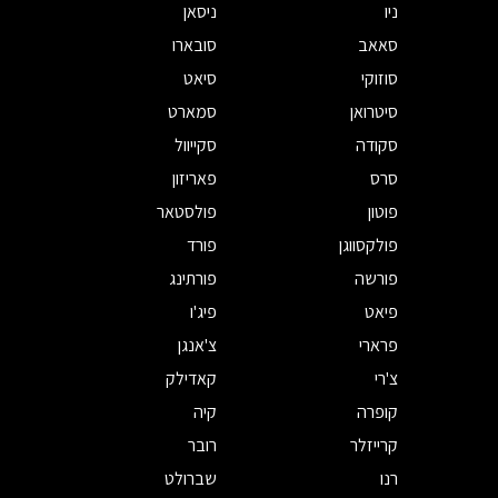
ניו
ניסאן
סאאב
סובארו
סוזוקי
סיאט
סיטרואן
סמארט
סקודה
סקייוול
סרס
פאריזון
פוטון
פולסטאר
פולקסווגן
פורד
פורשה
פורתינג
פיאט
פיג'ו
פרארי
צ'אנגן
צ'רי
קאדילק
קופרה
קיה
קרייזלר
רובר
רנו
שברולט