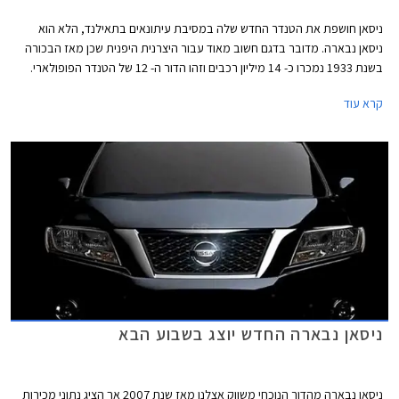
ניסאן חושפת את הטנדר החדש שלה במסיבת עיתונאים בתאילנד, הלא הוא
ניסאן נבארה. מדובר בדגם חשוב מאוד עבור היצרנית היפנית שכן מאז הבכורה
בשנת 1933 נמכרו כ- 14 מיליון רכבים וזהו הדור ה- 12 של הטנדר הפופולארי.
לאחר שדיווחנו על סרטון טיזר שפרסמה היצרנית לקראת החשיפה, מגיעים כעת
קרא עוד
הפרטים המלאים אודות הטנדר החדש.
ניסאן נבארה החדש יוצג בשבוע הבא
ניסאן נבארה מהדור הנוכחי משווק אצלנו מאז שנת 2007 אך הציג נתוני מכירות