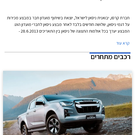
חברת קרסו, יבואנית ניסאן לישראל, יוצאת בשיתוף מועדון חבר במבצע מכירות
על דגמי ניסאן, שלושה חודשים בלבד לאחר מבצע ניסאן לחברי מועדון הוט.
המבצע יערך בכל אולמות התצוגה של ניסאן בין התאריכים 28.6.2013 -
4.6.2013 ובמסגרתו ייהנו עמיתי חבר מהטבות שונות: הנחות על רכישת רכב
קרא עוד
חדש, הנחה של 25% על רכישת אבזור בהתקנה מקומית ברכישת רכב חדש,
הנחה של 30% על רכישת מערכת מולטימדיה של חברת קנווד (Kenwood)
רכבים מתחרים
הכוללת, בין היתר, מערכת ניווט ומצלמה אחורית, הטבות מימון ושי יקר ערך
מתנת מועדון חבר. הרוכשים במסגרת המבצע ייהנו גם מאפשרות לתשלום של
עד 30,000 ₪ בכרטיס אשראי חבר צרכנות. יודגש כי המחירים המוצגים לעיל
כוללים מע"מ בגובה 17% וייתכן כי יחולו שינויים במחירים המוצגים הן בעקבות
עליית המע"מ והן בעקבות שינוי המיסוי הצפויים (שינוי מס ירוק). היבואן מציין
בעלון המבצע, כי במידה וייחולו שינויים במיסוי ובעקבותיהם שינוי במחירי
המחירון, שומר לעצמו היבואן את הזכות לייקר את מחירי הרכבים במבצע ו/או
להקטין את גובה ההנחה. באם ישונו המחירים, יחולו המחירים החדשים רק על
מקרים בהם הרכב טרם נמסר ללקוח.