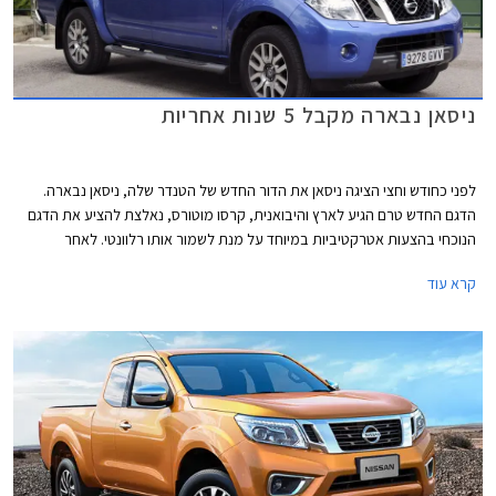
ניסאן נבארה מקבל 5 שנות אחריות
לפני כחודש וחצי הציגה ניסאן את הדור החדש של הטנדר שלה, ניסאן נבארה.
הדגם החדש טרם הגיע לארץ והיבואנית, קרסו מוטורס, נאלצת להציע את הדגם
הנוכחי בהצעות אטרקטיביות במיוחד על מנת לשמור אותו רלוונטי. לאחר
שהחלה להציע את הטנדר במחיר של 234,900 ₪ ובמסלולי מימון אטרקטיביים,
קרא עוד
מודיעה היום היבואנית כי תאפשר ללקוחות לרכוש אחריות ארוכה יותר ל- 5 שנים
או 200,000 ק"מ.