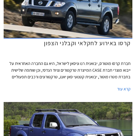
קרסו באירוע לחקלאי וקבלני הצפון
חברת קרסו מוטורס, יבואנית רנו וניסאן לישראל, היא גם החברה האחראית על
ייבוא מוצרי חברת CASE המייצרת טרקטורים וציוד הנדסי, וכן שותפה שלישית
בחברת מטרו מוטור, יבואנית קטנועי סאן יאנג, טרקטורונים ורכבים תפעוליים
שונים. כעת מודיעה קרסו מוטורס כי תקיים בגליל העליון אירוע מכירות המכוון
קרא עוד
לחקלאים ולקבלנים.