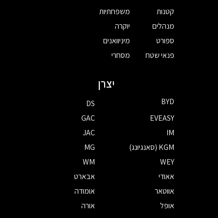
קטנות
משפחתיות
מנהלים
יוקרה
ספורט
מיניוואנים
פנאי שטח
מסחרי
יצרן
BYD
DS
GAC
EVEASY
JAC
IM
KGM (סאנגיונג)
MG
WM
WEY
אאודי
אבארט
אווטאר
אומודה
אופל
אורה