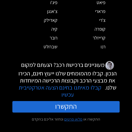
פיאט
פיג'ו
פרארי
צ'אנגן
צ'רי
קאדילק
קופרה
קיה
קרייזלר
רובר
רנו
שברולט
מעוניינים ברכישת רכב? הגעתם למקום
הנכון. קבלו מהמומחים שלנו ייעוץ חינם, הכירו
את מבצעי הרכב וקבוצות הרכישה המיוחדות
שלנו.
קבלו מאיתנו בחינם הצעה אטרקטיבית
עכשיו
התקשרו
התקשרו או
מלאו פרטים
ונחזור אליכם בהקדם