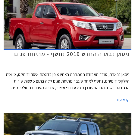
ניסאן נבארה החדש 2019 נחשף - מתיחת פנים
ניסאן נבארה, טנדר העבודה המתחרה באחיו מיפן כדוגמת איסוזו דימקס, טויוטה
היילקס ודומיהם, נחשף לאחר שעבר מתיחת פנים קלה בתום 5 שנות שירות
הדגם הפורש. הדגם המעודכן מציג עדכוני עיצוב, שדרוג מערכת המולטימדיה
בתא הנוסעים, ושיפור צריכת הדלק תוך התאמה לתקן יורו 6, אשר יכנס לתוקף
קרא עוד
בדצמבר 2021.