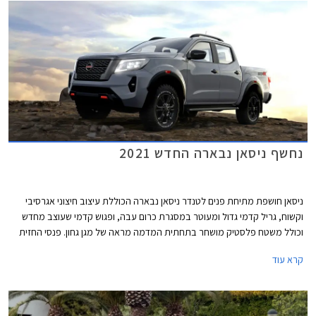
נחשף ניסאן נבארה החדש 2021
ניסאן חושפת מתיחת פנים לטנדר ניסאן נבארה הכוללת עיצוב חיצוני אגרסיבי
וקשוח, גריל קדמי גדול ומעוטר במסגרת כרום עבה, ופגוש קדמי שעוצב מחדש
וכולל משטח פלסטיק מושחר בתחתית המדמה מראה של מגן גחון. פנסי החזית
החדשים מציעים כעת תאורת לד עם חתימת אור מעוצבת. במבט מהדופן
קרא עוד
בולטים בתי הגלגלים הגדולים ומעליהם קו מותניים תפוח המדגיש את המראה
הכוחני. מאחור פנסים בעיצוב חדש ודלת ארגז עם סף עליון בולט וסף תחתון
שקוע ובו הטבעת שם הדגם.