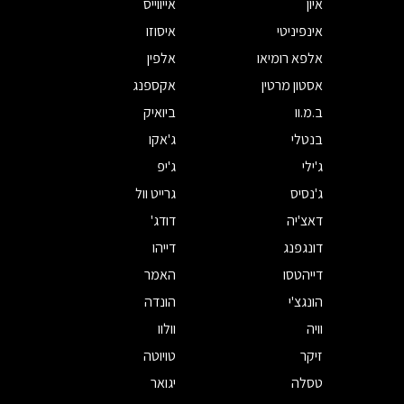
איון
אייווייס
אינפיניטי
איסוזו
אלפא רומיאו
אלפין
אסטון מרטין
אקספנג
ב.מ.וו
ביואיק
בנטלי
ג'אקו
ג'ילי
ג'יפ
ג'נסיס
גרייט וול
דאצ'יה
דודג'
דונגפנג
דייהו
דייהטסו
האמר
הונגצ'י
הונדה
וויה
וולוו
זיקר
טויוטה
טסלה
יגואר