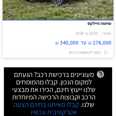
טויוטה היילקס
מסחרי
2020
עד
2026
276,000
עד
340,000
₪
₪
הוסף להשוואת רכבים
מעוניינים ברכישת רכב? הגעתם
למקום הנכון. קבלו מהמומחים
שלנו ייעוץ חינם, הכירו את מבצעי
הרכב וקבוצות הרכישה המיוחדות
שלנו.
קבלו מאיתנו בחינם הצעה
אטרקטיבית עכשיו