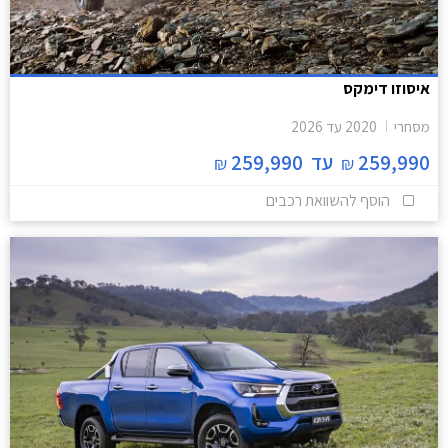
איסוזו דימקס
מסחרי
2020
עד
2026
259,990
עד
259,990
₪
₪
הוסף להשוואת רכבים