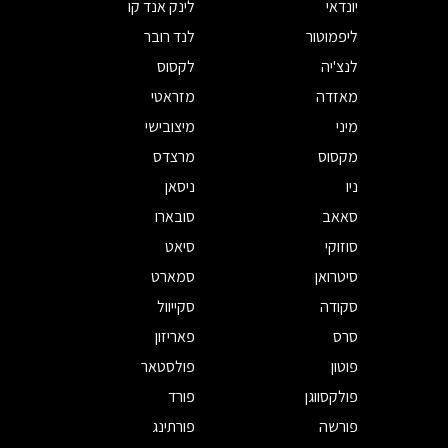
יונדאי
לינק אנד קו
ליפמוטור
לנד רובר
לנצ'יה
לקסוס
מאזדה
מזראטי
מיני
מיצובישי
מקסוס
מרצדס
ניו
ניסאן
סאאב
סובארו
סוזוקי
סיאט
סיטרואן
סמארט
סקודה
סקייוול
סרס
פאריזון
פוטון
פולסטאר
פולקסווגן
פורד
פורשה
פורתינג