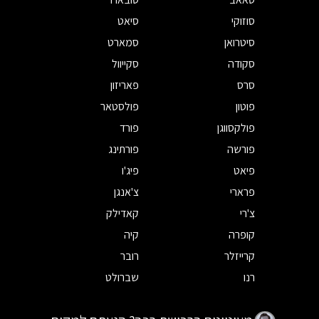
סוזוקי
סיאט
סיטרואן
סמארט
סקודה
סקייוול
סרס
פאריזון
פוטון
פולסטאר
פולקסווגן
פורד
פורשה
פורתינג
פיאט
פיג'ו
פרארי
צ'אנגן
צ'רי
קאדילק
קופרה
קיה
קרייזלר
רובר
רנו
שברולט