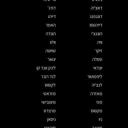
דאצ'יה
דודג'
דונגפנג
דייהו
דייהטסו
האמר
הונגצ'י
הונדה
וויה
וולוו
זיקר
טויוטה
טסלה
יגואר
יונדאי
לינק אנד קו
ליפמוטור
לנד רובר
לנצ'יה
לקסוס
מאזדה
מזראטי
מיני
מיצובישי
מקסוס
מרצדס
ניו
ניסאן
סאאב
סובארו