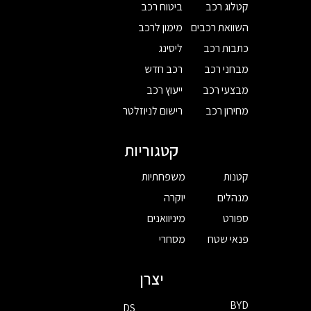
קטלוג רכב
ביטוח רכב
השוואת רכבים
מימון לרכב
כתבות רכב
ליסינג
מבחני רכב
רכב חדש
מבצעי רכב
ייעוץ רכב
מחירון רכב
רישום לניוזלטר
קטגוריות
קטנות
משפחתיות
מנהלים
יוקרה
ספורט
מיניוואנים
פנאי שטח
מסחרי
יצרן
BYD
DS