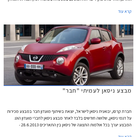
דרש השקעה של 125 מליון ליש"ט ויצר מעל ל- 2,000 מקומות עבודה, כל זאת
קרא עוד
כחלק מהאסטרטגיה של ניסאן להפוך ליצרן האסייאתי הנמכר ביותר באירופה.
מבצע ניסאן לעמיתי "חבר"
חברת קרסו, יבואנית ניסאן לישראל, יוצאת בשיתוף מועדון חבר במבצע מכירות
על דגמי ניסאן, שלושה חודשים בלבד לאחר מבצע ניסאן לחברי מועדון הוט.
המבצע יערך בכל אולמות התצוגה של ניסאן בין התאריכים 28.6.2013 -
4.6.2013 ובמסגרתו ייהנו עמיתי חבר מהטבות שונות: הנחות על רכישת רכב
קרא עוד