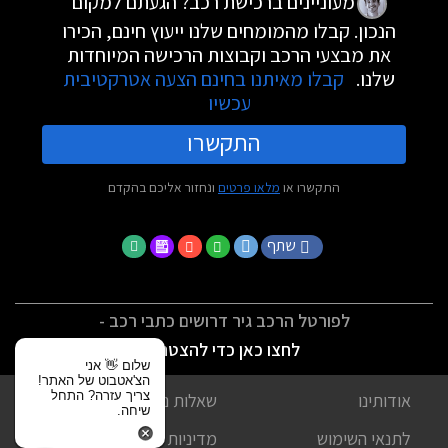
מעוניינים ברכישת רכב? הגעתם למקום
הנכון. קבלו מהמומחים שלנו ייעוץ חינם, הכירו
את מבצעי הרכב וקבוצות הרכישה המיוחדות
שלנו.
קבלו מאיתנו בחינם הצעה אטרקטיבית
עכשיו
התקשרו
התקשרו או
מלאו פרטים
ונחזור אליכם בהקדם
שתף
לפורטל הרכב גיר דרושים כתבי רכב -
לחצו כאן כדי להצטרף
שלום 👋 אני
הצ'אטבוט של האתר!
צריך עזרה? התחל
אודותינו
שאלות נפוצות
שיחה.
לתנאי השימוש
מדיניות פרטיות