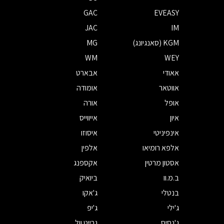
GAC
EVEASY
JAC
IM
KGM (סאנגיונג)
MG
WM
WEY
אאודי
אבארט
אווטאר
אומודה
אופל
אורה
איון
אייווייס
אינפיניטי
איסוזו
אלפא רומיאו
אלפין
אסטון מרטין
אקספנג
ב.מ.וו
ביואיק
בנטלי
ג'אקו
ג'ילי
ג'יפ
ג'נסיס
גרייט וול