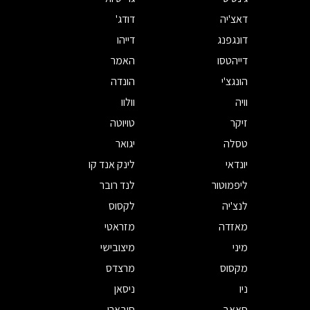
דאצ'יה
דודג'
דונגפנג
דייהו
דייהטסו
האמר
הונגצ'י
הונדה
וויה
וולוו
זיקר
טויוטה
טסלה
יגואר
יונדאי
לינק אנד קו
ליפמוטור
לנד רובר
לנצ'יה
לקסוס
מאזדה
מזראטי
מיני
מיצובישי
מקסוס
מרצדס
ניו
ניסאן
סאאב
סובארו