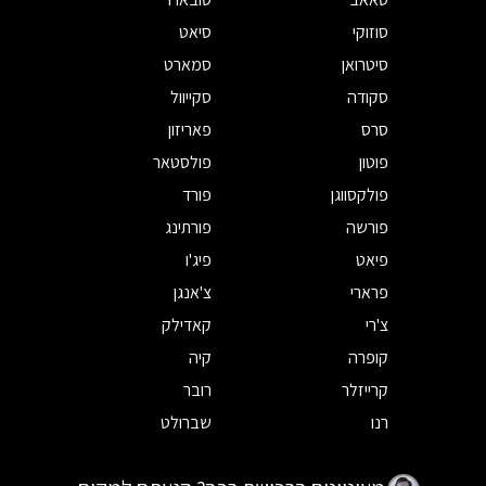
סוזוקי
סיאט
סיטרואן
סמארט
סקודה
סקייוול
סרס
פאריזון
פוטון
פולסטאר
פולקסווגן
פורד
פורשה
פורתינג
פיאט
פיג'ו
פרארי
צ'אנגן
צ'רי
קאדילק
קופרה
קיה
קרייזלר
רובר
רנו
שברולט