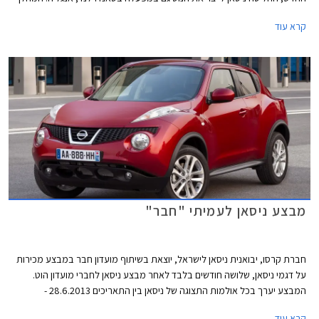
דרש השקעה של 125 מליון ליש"ט ויצר מעל ל- 2,000 מקומות עבודה, כל זאת
קרא עוד
כחלק מהאסטרטגיה של ניסאן להפוך ליצרן האסייאתי הנמכר ביותר באירופה.
מבצע ניסאן לעמיתי "חבר"
חברת קרסו, יבואנית ניסאן לישראל, יוצאת בשיתוף מועדון חבר במבצע מכירות
על דגמי ניסאן, שלושה חודשים בלבד לאחר מבצע ניסאן לחברי מועדון הוט.
המבצע יערך בכל אולמות התצוגה של ניסאן בין התאריכים 28.6.2013 -
4.6.2013 ובמסגרתו ייהנו עמיתי חבר מהטבות שונות: הנחות על רכישת רכב
קרא עוד