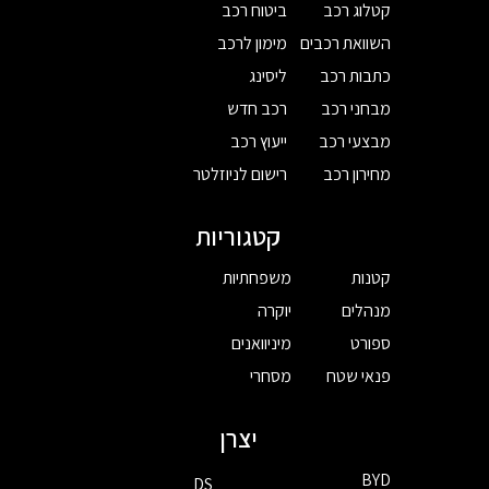
קטלוג רכב
ביטוח רכב
השוואת רכבים
מימון לרכב
כתבות רכב
ליסינג
מבחני רכב
רכב חדש
מבצעי רכב
ייעוץ רכב
מחירון רכב
רישום לניוזלטר
קטגוריות
קטנות
משפחתיות
מנהלים
יוקרה
ספורט
מיניוואנים
פנאי שטח
מסחרי
יצרן
BYD
DS