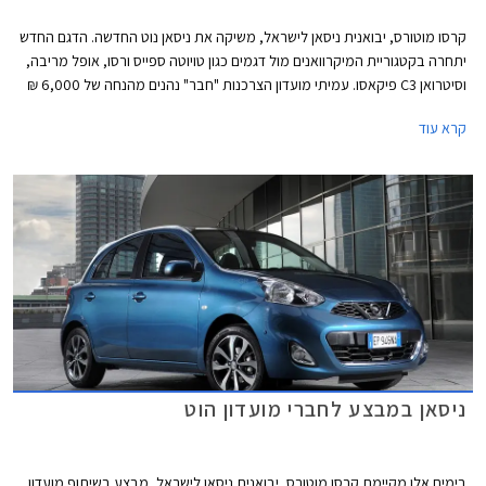
קרסו מוטורס, יבואנית ניסאן לישראל, משיקה את ניסאן נוט החדשה. הדגם החדש
יתחרה בקטגוריית המיקרוואנים מול דגמים כגון טויוטה ספייס ורסו, אופל מריבה,
וסיטרואן C3 פיקאסו. עמיתי מועדון הצרכנות "חבר" נהנים מהנחה של 6,000 ₪
ממחיר המחירון העומד על 109,900 ₪ ובנוסף יקבלו במתנה חבילת אבזור
קרא עוד
הכוללת קודן, מרימי שמשות וחיישני נסיעה לאחור.
ניסאן במבצע לחברי מועדון הוט
בימים אלו מקיימת קרסו מוטורס, יבואנית ניסאן לישראל, מבצע בשיתוף מועדון