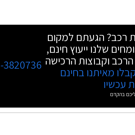
שת רכב? הגעתם למקום
מחים שלנו ייעוץ חינם,
הרכב וקבוצות הרכישה
3-3820736
בלו מאיתנו בחינם
 עכשיו
ליכם בהקדם