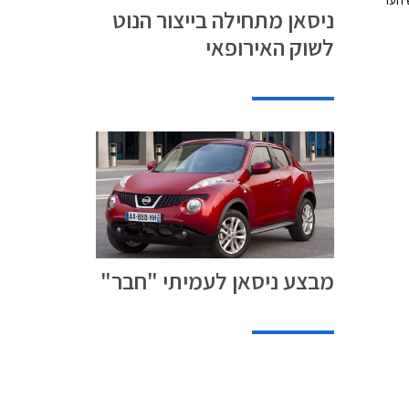
 הער
ניסאן מתחילה בייצור הנוט
גם
לשוק האירופאי
ש
של 125 מליון ליש"ט ויצר מעל ל- 2,000
יה של
באירופה.
מבצע ניסאן לעמיתי "חבר"