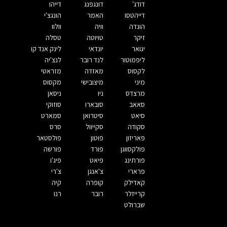
דודג'
דונגפנג
דייהו
דייהטסו
האמר
הונגצ'י
הונדה
וויה
וולוו
זיקר
טויוטה
טסלה
יגואר
יונדאי
לינק אנד קו
ליפמוטור
לנד רובר
לנצ'יה
לקסוס
מאזדה
מזראטי
מיני
מיצובישי
מקסוס
מרצדס
ניו
ניסאן
סאאב
סובארו
סוזוקי
סיאט
סיטרואן
סמארט
סקודה
סקייוול
סרס
פאריזון
פוטון
פולסטאר
פולקסווגן
פורד
פורשה
פורתינג
פיאט
פיג'ו
פרארי
צ'אנגן
צ'רי
קאדילק
קופרה
קיה
קרייזלר
רובר
רנו
שברולט