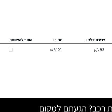
צריכת דלק
מחיר
הוסף להשוואה
9.3
ל/ק
5,100 ₪
שת רכב? הגעתם למקום