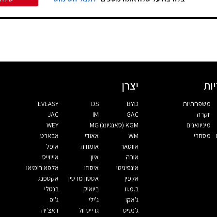
ות
יצרן
משפחתיות
BYD
DS
EVEASY
יוקרה
GAC
IM
JAC
מיניוואנים
KGM (סאנגיונג)
MG
WEY
מסחרי
WM
אאודי
אבארט
אווטאר
אומודה
אופל
אורה
איון
אייווייס
אינפיניטי
איסוזו
אלפא רומיאו
אלפין
אסטון מרטין
אקספנג
ב.מ.וו
ביואיק
בנטלי
ג'אקו
ג'ילי
ג'יפ
ג'נסיס
גרייט וול
דאצ'יה