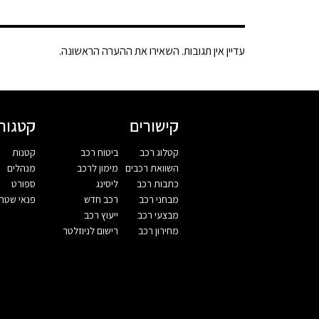
עדיין אין תגובות. השאירו את ההערה הראשונה.
קישורים
קטגורי
קטלוג רכב
ביטוח רכב
קטנות
השוואת רכבים
מימון לרכב
מנהלים
כתבות רכב
ליסינג
ספורט
מבחני רכב
רכב חדש
פנאי שטח
מבצעי רכב
ייעוץ רכב
מחירון רכב
רישום לניוזלטר