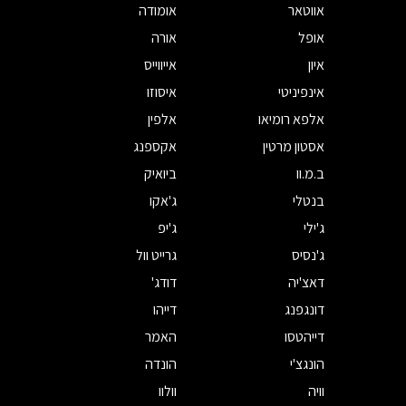
אווטאר
אומודה
אופל
אורה
איון
אייווייס
אינפיניטי
איסוזו
אלפא רומיאו
אלפין
אסטון מרטין
אקספנג
ב.מ.וו
ביואיק
בנטלי
ג'אקו
ג'ילי
ג'יפ
ג'נסיס
גרייט וול
דאצ'יה
דודג'
דונגפנג
דייהו
דייהטסו
האמר
הונגצ'י
הונדה
וויה
וולוו