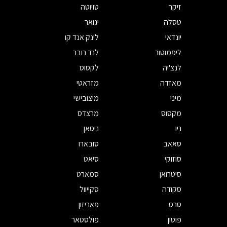
זיקר
טויוטה
טסלה
יגואר
יונדאי
לינק אנד קו
ליפמוטור
לנד רובר
לנצ'יה
לקסוס
מאזדה
מזראטי
מיני
מיצובישי
מקסוס
מרצדס
ניו
ניסאן
סאאב
סובארו
סוזוקי
סיאט
סיטרואן
סמארט
סקודה
סקייוול
סרס
פאריזון
פוטון
פולסטאר