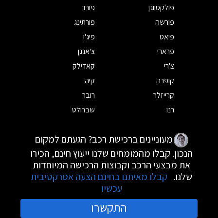
פולקסווגן
פורד
פורשה
פורתינג
פיאט
פיג'ו
פרארי
צ'אנגן
צ'רי
קאדילק
קופרה
קיה
קרייזלר
רובר
רנו
שברולט
מעוניינים ברכישת רכב? הגעתם למקום
הנכון. קבלו מהמומחים שלנו ייעוץ חינם, הכירו
את מבצעי הרכב וקבוצות הרכישה המיוחדות
שלנו.
קבלו מאיתנו בחינם הצעה אטרקטיבית
עכשיו
התקשרו