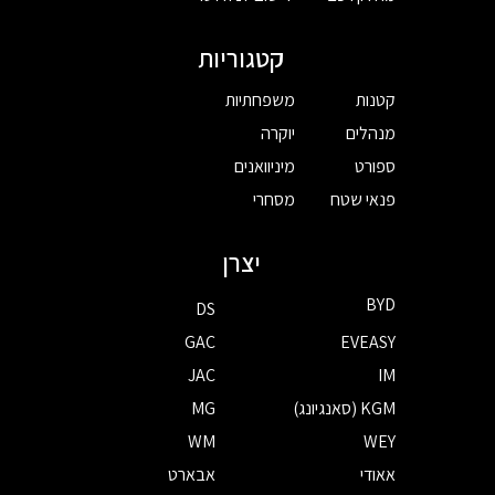
קטגוריות
קטנות
משפחתיות
מנהלים
יוקרה
ספורט
מיניוואנים
פנאי שטח
מסחרי
יצרן
BYD
DS
GAC
EVEASY
JAC
IM
KGM (סאנגיונג)
MG
WM
WEY
אאודי
אבארט