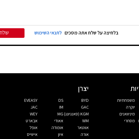
שלח
בלחיצה על שלח אתה מסכים
לתנאי השימוש
ות
יצרן
משפחתיות
BYD
DS
EVEASY
יוקרה
GAC
IM
JAC
מיניוואנים
KGM (סאנגיונג)
MG
WEY
מסחרי
WM
אאודי
אבארט
אווטאר
אומודה
אופל
אורה
איון
אייווייס