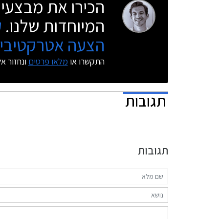
הכירו את מבצעי 
אשראי חבר 
המיוחדות שלנו.
ק
הצעה אטרקטיבית
במחירים המ
בעקבות שינו
התקשרו או
מלאו פרטים
ונחזור א
מציין בעלון
ובעקבותיהם
היבואן את 
ו/או להקטין
תגובות
יחולו המחי
טרם נמסר ל
תגובות