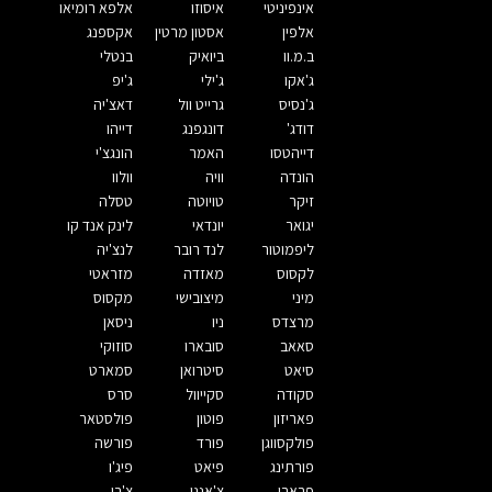
אינפיניטי
איסוזו
אלפא רומיאו
אלפין
אסטון מרטין
אקספנג
ב.מ.וו
ביואיק
בנטלי
ג'אקו
ג'ילי
ג'יפ
ג'נסיס
גרייט וול
דאצ'יה
דודג'
דונגפנג
דייהו
דייהטסו
האמר
הונגצ'י
הונדה
וויה
וולוו
זיקר
טויוטה
טסלה
יגואר
יונדאי
לינק אנד קו
ליפמוטור
לנד רובר
לנצ'יה
לקסוס
מאזדה
מזראטי
מיני
מיצובישי
מקסוס
מרצדס
ניו
ניסאן
סאאב
סובארו
סוזוקי
סיאט
סיטרואן
סמארט
סקודה
סקייוול
סרס
פאריזון
פוטון
פולסטאר
פולקסווגן
פורד
פורשה
פורתינג
פיאט
פיג'ו
פרארי
צ'אנגן
צ'רי