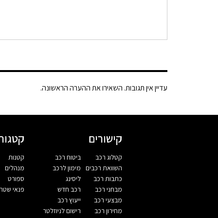
עדיין אין תגובות. השאירו את ההערה הראשונה.
קישורים
קטגורי
קטלוג רכב
ביטוח רכב
קטנות
השוואת רכבים
מימון לרכב
מנהלים
כתבות רכב
ליסינג
ספורט
מבחני רכב
רכב חדש
פנאי שטח
מבצעי רכב
ייעוץ רכב
מחירון רכב
רישום לניוזלטר