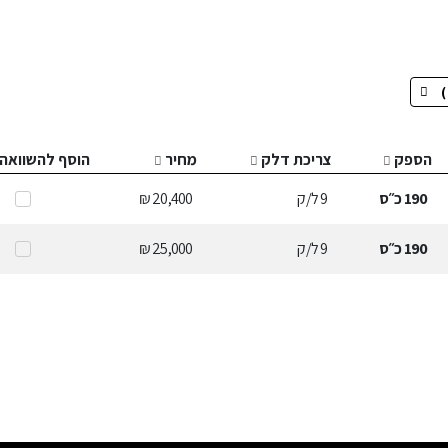
הספק
צריכת דלק
מחיר
הוסף להשוואה
190
כ״ס
9
ל/ק
20,400 ₪
190
כ״ס
9
ל/ק
25,000 ₪