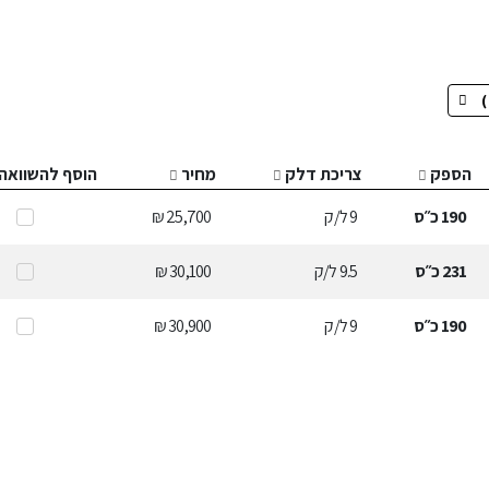
הספק
צריכת דלק
מחיר
הוסף להשוואה
190
כ״ס
9
ל/ק
25,700 ₪
231
כ״ס
9.5
ל/ק
30,100 ₪
190
כ״ס
9
ל/ק
30,900 ₪