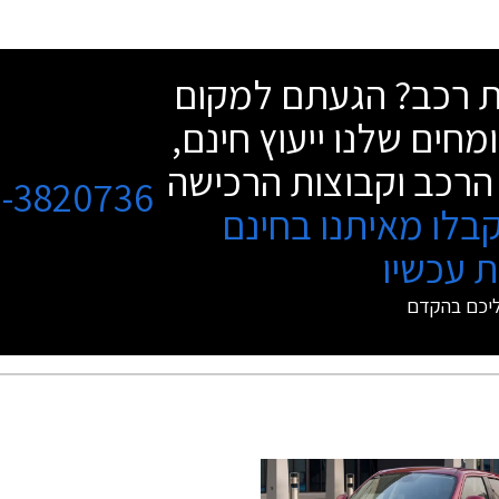
שת רכב? הגעתם למקום
מחים שלנו ייעוץ חינם,
הרכב וקבוצות הרכישה
3-3820736
בלו מאיתנו בחינם
 עכשיו
ליכם בהקדם