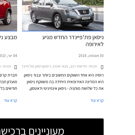
ניסאן פת'פיינדר החדש מגיע
מבצע ני
לאירופה
30 אוגוסט, 2014
04 יוני, 2013
תגיות:
חדשות רכב, פנאי שטח, ניסאןניסאן פת'פיינדר 2010-2014
תגיות:
מב
רוסיה היא אחד השווקים החשובים ביותר עבור ניסאן.
חברת קרסו,
היא המדינה האירופאית היחידה בה משווקת ניסאן
מועדון חבר
את כל שלושת מותגיה - ניסאן אינפיניטי ודאטסון,
חודשים בלב
ובנוסף, יש לה דריסת רגל חזקה בשוק הודות
המבצע יערך
קרא עוד
קרא עוד
לבעלות חלקית על המותג דאצ'יה של רנו ושיתופי
פעולה נרחבים עם חברת אוטו-וואז (AutoVAZ). עד
עמיתי חבר 
לתום שלושת השנים הבאות, צופה ניסאן לחלוש על
כ- 10% מהשוק הרוסי ועל כן לא מפתיע שהיא
מעוניינים ברכי
בוחרת בתערוכת הרכב במוסקבה, התערוכה
רכישת מערכ
החשובה במדינה, להציג את הגרסה האירופאית של