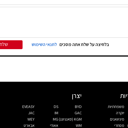
שלח
בלחיצה על שלח אתה מסכים
לתנאי השימוש
ות
יצרן
משפחתיות
BYD
DS
EVEASY
יוקרה
GAC
IM
JAC
מיניוואנים
KGM (סאנגיונג)
MG
WEY
מסחרי
WM
אאודי
אבארט