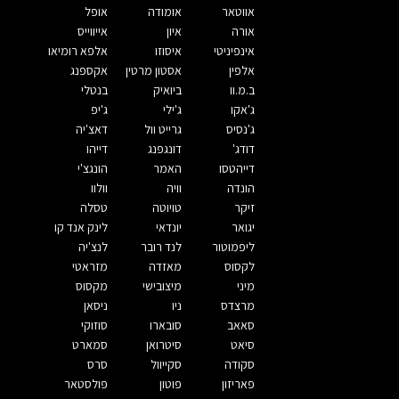
אווטאר
אומודה
אופל
אורה
איון
אייווייס
אינפיניטי
איסוזו
אלפא רומיאו
אלפין
אסטון מרטין
אקספנג
ב.מ.וו
ביואיק
בנטלי
ג'אקו
ג'ילי
ג'יפ
ג'נסיס
גרייט וול
דאצ'יה
דודג'
דונגפנג
דייהו
דייהטסו
האמר
הונגצ'י
הונדה
וויה
וולוו
זיקר
טויוטה
טסלה
יגואר
יונדאי
לינק אנד קו
ליפמוטור
לנד רובר
לנצ'יה
לקסוס
מאזדה
מזראטי
מיני
מיצובישי
מקסוס
מרצדס
ניו
ניסאן
סאאב
סובארו
סוזוקי
סיאט
סיטרואן
סמארט
סקודה
סקייוול
סרס
פאריזון
פוטון
פולסטאר