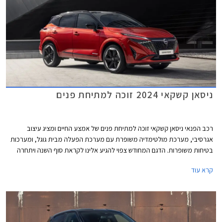
ניסאן קשקאי 2024 זוכה למתיחת פנים
רכב הפנאי ניסאן קשקאי זוכה למתיחת פנים של אמצע החיים ומציג עיצוב
אגרסיבי, מערכת מולטימדיה משופרת עם מערכת הפעלה מבית גוגל, ומערכות
בטיחות משופרות. הדגם המחודש צפוי להגיע אלינו לקראת סוף השנה ויתחרה
בדגמים כגון קיה ספורטאז', יונדאי טוסון שגם הוא התעדכן לאחרונה, ופיג'ו 3008
קרא עוד
אשר הוצג בדור חדש.