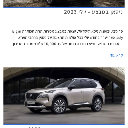
ניסאן במבצע - יולי 2023
פריסבי, יבואנית ניסאן לישראל, יוצאת במבצע מכירות תחת הכותרת Big in
July אשר יערך בחודש יולי בכל אולמות התצוגה של ניסאן ברחבי הארץ.
במסגרת המבצע תציע החברה הנחה של עד 10,000 ש"ח ממחיר המחירון
בעסקאות מזומן או עד 5,000 ₪ בעסקת טרייד-אין. בנוסף יהנו הרוכשים מהנחה
קרא עוד
של עד 50% ברכישת אבזור נוסף בהתקנה מקומית.