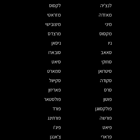
לנצ'יה
לקסוס
מאזדה
מזראטי
מיני
מיצובישי
מקסוס
מרצדס
ניו
ניסאן
סאאב
סובארו
סוזוקי
סיאט
סיטרואן
סמארט
סקודה
סקייוול
סרס
פאריזון
פוטון
פולסטאר
פולקסווגן
פורד
פורשה
פורתינג
פיאט
פיג'ו
פרארי
צ'אנגן