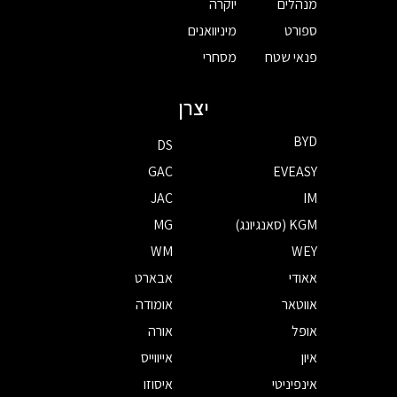
מנהלים
יוקרה
ספורט
מיניוואנים
פנאי שטח
מסחרי
יצרן
BYD
DS
GAC
EVEASY
JAC
IM
KGM (סאנגיונג)
MG
WM
WEY
אאודי
אבארט
אווטאר
אומודה
אופל
אורה
איון
אייווייס
אינפיניטי
איסוזו