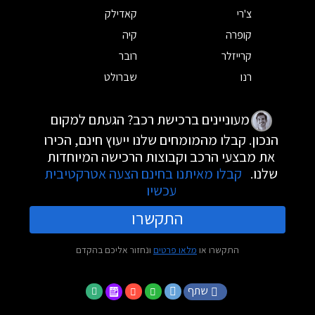
צ'רי
קאדילק
קופרה
קיה
קרייזלר
רובר
רנו
שברולט
מעוניינים ברכישת רכב? הגעתם למקום
הנכון. קבלו מהמומחים שלנו ייעוץ חינם, הכירו
את מבצעי הרכב וקבוצות הרכישה המיוחדות
שלנו.
קבלו מאיתנו בחינם הצעה אטרקטיבית
עכשיו
התקשרו
התקשרו או
מלאו פרטים
ונחזור אליכם בהקדם
שתף