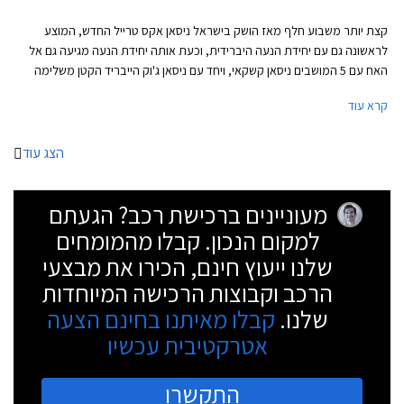
קצת יותר משבוע חלף מאז הושק בישראל ניסאן אקס טרייל החדש, המוצע
לראשונה גם עם יחידת הנעה היברידית, וכעת אותה יחידת הנעה מגיעה גם אל
האח עם 5 המושבים ניסאן קשקאי, ויחד עם ניסאן ג'וק הייבריד הקטן משלימה
נבחרת רכבי פנאי מחושמלת לניסאן בישראל. הדור הנוכחי והשלישי של ניסאן
קרא עוד
קשקאי נחשף לפני שנתיים, לישראל הוא הגיע בקיץ 2021. כבר בעת ההשקה
הצהירה היצרנית על פרידה ממנוע הטורבו דיזל לטובת יחידת הנעה היברידית
עם מנוע חשמלי חזק ומנוע טורבו בנזין המשמש כגנרטור, וכעת הגרסה
הצג עוד
ההיברידית מגיעה גם לישראל. העיצוב החיצוני כמעט זהה לגרסאות המיילד
הייבריד המוכרות למעט גריל קדמי שחלקו אטום, ותגי e-Power על הדלתות
מעוניינים ברכישת רכב? הגעתם
הקדמיות ועל דלת תא המטען. מחירו של ניסאן קשקאי הייבריד יקר ב- 28,000
₪ ביחס לגרסאות המיילד הייבריד ברמת אבזור מקבילה, פער שיהיה קשה מאוד
למקום הנכון. קבלו מהמומחים
לכסות באמצעות החסכון בדלק.
שלנו ייעוץ חינם, הכירו את מבצעי
הרכב וקבוצות הרכישה המיוחדות
שלנו.
קבלו מאיתנו בחינם הצעה
אטרקטיבית עכשיו
התקשרו