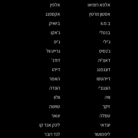
אלפא רומיאו
אלפין
אסטון מרטין
אקספנג
ב.מ.וו
ביואיק
בנטלי
ג'אקו
ג'ילי
ג'יפ
ג'נסיס
גרייט וול
דאצ'יה
דודג'
דונגפנג
דייהו
דייהטסו
האמר
הונגצ'י
הונדה
וויה
וולוו
זיקר
טויוטה
טסלה
יגואר
יונדאי
לינק אנד קו
ליפמוטור
לנד רובר