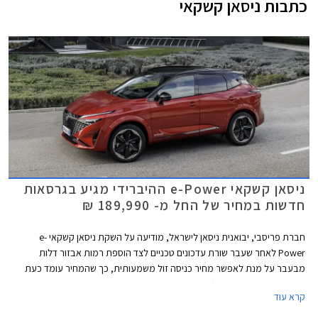
כתבות
ניסאן קשקאי
ניסאן קשקאי e-Power ההיברידי מגיע בגרסאות
חדשות במחיר של החל מ- 189,990 ₪
חברת פריסבי, יבואנית ניסאן לישראל, מודיעה על השקת ניסאן קשקאי e-
Power לאחר שעבר שורת עדכונים טכניים לצד הוספת רמות אבזור דלות
מבעבר על מנת לאפשר מחיר כניסה זול משמעותית, כך שהמחיר עומד כעת
על החל מ- 189,990 ₪ (מחיר השקה) לעומת 227,990 ₪ בגרסה ההיברידית
קרא עוד
היוצאת.