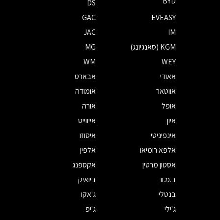
BYD
DS
GAC
EVEASY
JAC
IM
KGM (סאנגיונג)
MG
WM
WEY
אאודי
אבארט
אווטאר
אומודה
אופל
אורה
איון
אייווייס
אינפיניטי
איסוזו
אלפא רומיאו
אלפין
אסטון מרטין
אקספנג
ב.מ.וו
ביואיק
בנטלי
ג'אקו
ג'ילי
ג'יפ