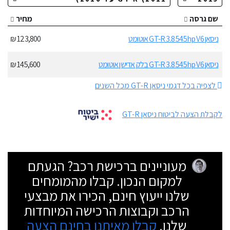
שם גרסה
מחיר
ניסאן GT-R 3.8 545hp V6 אוטומט
123,800 ₪
ניסאן GT-R 3.8 545hp V6 בלק אדישן אוטומט
145,600 ₪
לצפיה בכל דגמי ניסאן GT-R מכל השנים
לקבלת הצעה לביטוח ניסאן GT-R
מעוניינים ברכישת רכב? הגעתם
למקום הנכון. קבלו מהמומחים
שלנו ייעוץ חינם, הכירו את מבצעי
הרכב וקבוצות הרכישה המיוחדות
שלנו.
קבלו מאיתנו בחינם הצעה