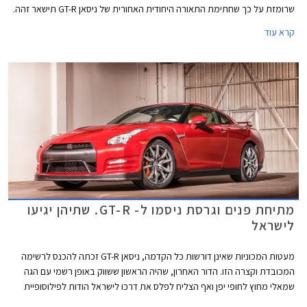
שרומזת על כך שחתימת התאורה היחודית האחורית של ניסאן GT-R תישאר זהה.
קרא עוד
מתיחת פנים וגרסת ניסמו ל- GT-R. שתיהן יגיעו
לישראל
מעטות המכוניות שאינן דורשות כל הקדמה, ניסאן GT-R זכתה להכנס לרשימה
המכובדת וקצרה הזו. הדור האחרון, שהיה הראשון ששווק באופן רשמי עם הגה
שמאלי מחוץ לחופי יפן ואף הצליח לפלס את דרכו לישראל הודות לפילוסופיית
השיווק של חברת קרסו מוטורס שתומכת בדגמי הספורט של הקונצרן ואף נוטה