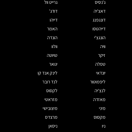
ג'נסיס
גרייט וול
דאצ'יה
דודג'
דונגפנג
דייהו
דייהטסו
האמר
הונגצ'י
הונדה
וויה
וולוו
זיקר
טויוטה
טסלה
יגואר
יונדאי
לינק אנד קו
ליפמוטור
לנד רובר
לנצ'יה
לקסוס
מאזדה
מזראטי
מיני
מיצובישי
מקסוס
מרצדס
ניו
ניסאן