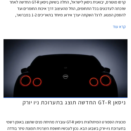
קרסו מוטורס, יבואנית ניסאן לישראל, החלה בשיווק ניסאן GT-R החדשה לאחר
שזכתה לעדכונים בכל התחומים, החל מהעיצוב דרך איכות החומרים ועד
להספק המנוע. לרגל השקתה יערך אירוע מיוחד בתאריכים 1-2 בפברואר,
במסגרתו יוכל הקהל הרחב להתנסות בנהיגה בניסאן GT-R, הדרכות מקצועיות
קרא עוד
ואירוח VIP. ההרשמה לארוע באתר GT-R.co.il. מחירה של ניסאן GT-R בגרסת
Black Edition עומד על החל מ- 880,000 ₪.
ניסאן GT-R החדשה תוצג בתערוכת ניו יורק
מכונית הספורט המיתולוגית ניסאן GT-R עוברת מתיחת פנים שתוצג באופן רשמי
בתערוכת ניו-יורק בשבוע הבא. נכון לעכשיו חושפת היצרנית תמונת טיזר בודדה