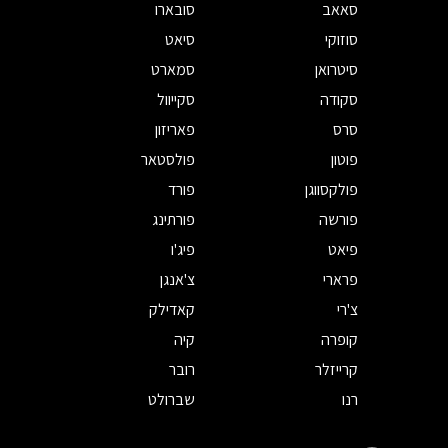
סאאב
סובארו
סוזוקי
סיאט
סיטרואן
סמארט
סקודה
סקייוול
סרס
פאריזון
פוטון
פולסטאר
פולקסווגן
פורד
פורשה
פורתינג
פיאט
פיג'ו
פרארי
צ'אנגן
צ'רי
קאדילק
קופרה
קיה
קרייזלר
רובר
רנו
שברולט