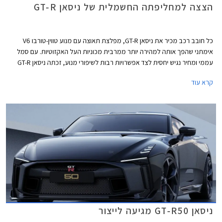
הצצה למחליפתה החשמלית של ניסאן GT-R
כל חובב רכב מכיר את ניסאן GT-R, מפלצת תאוצה עם מנוע טווין-טורבו V6
אימתני שהפך אותה למהירה יותר ממרבית מכוניות העל האקזוטיות. עם סמל
עממי ומחיר נגיש יחסית לצד אפשרויות רבות לשיפורי מנוע, זכתה ניסאן GT-R
לפופולריות גבוהה ברחבי העולם, אך לאחר 16 שנים מאז השקת הדור הנוכחי
קרא עוד
הקשיש ובסביבת מכוניות חשמליות המספקות ביצועים מסמרי שיער בשליש
ממחירה, הגיע הזמן לדור חדש, חשמלי כמובן.
ניסאן GT-R50 מגיעה לייצור