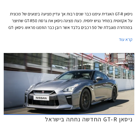
ניסאן GT-R האגדית עימנו כבר שנים רבות אך עדיין מציעה ביצועים של מכונית
על אקזוטית במחיר נגיש יחסית. כעת מציגה ניסאן את גרסת GT-R50 שתיוצר
במהדורה מוגבלת של 50 רכבים בלבד אשר רובן כבר הוזמנו מראש. ניסאן GT-
R50 מבוססת על ניסאן GT-R ניסמו אך מציגה עיצוב איטלקי שופע סטייל ונתפרת
קרא עוד
על פי בקשת הלקוח. המכונית תיחשף לציבור בתערוכת ג'נבה בחודש מרץ,
והמסירות ללקוחות ייחלו לקראת סוף שנת 2020.
ניסאן GT-R החדשה נחתה בישראל