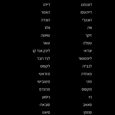
דונגפנג
דייהו
דייהטסו
האמר
הונגצ'י
הונדה
וויה
וולוו
זיקר
טויוטה
טסלה
יגואר
יונדאי
לינק אנד קו
ליפמוטור
לנד רובר
לנצ'יה
לקסוס
מאזדה
מזראטי
מיני
מיצובישי
מקסוס
מרצדס
ניו
ניסאן
סאאב
סובארו
סוזוקי
סיאט