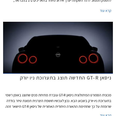
להספק המנוע. לרגל השקתה יערך אירוע מיוחד בתאריכים 1-2 בפברואר,
במסגרתו יוכל הקהל הרחב להתנסות בנהיגה בניסאן GT-R, הדרכות מקצועיות
קרא עוד
ואירוח VIP. ההרשמה לארוע באתר GT-R.co.il. מחירה של ניסאן GT-R בגרסת
Black Edition עומד על החל מ- 880,000 ₪.
ניסאן GT-R החדשה תוצג בתערוכת ניו יורק
מכונית הספורט המיתולוגית ניסאן GT-R עוברת מתיחת פנים שתוצג באופן רשמי
בתערוכת ניו-יורק בשבוע הבא. נכון לעכשיו חושפת היצרנית תמונת טיזר בודדה
שרומזת על כך שחתימת התאורה היחודית האחורית של ניסאן GT-R תישאר זהה.
קרא עוד