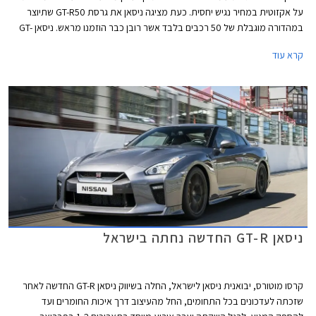
על אקזוטית במחיר נגיש יחסית. כעת מציגה ניסאן את גרסת GT-R50 שתיוצר
במהדורה מוגבלת של 50 רכבים בלבד אשר רובן כבר הוזמנו מראש. ניסאן GT-
R50 מבוססת על ניסאן GT-R ניסמו אך מציגה עיצוב איטלקי שופע סטייל ונתפרת
קרא עוד
על פי בקשת הלקוח. המכונית תיחשף לציבור בתערוכת ג'נבה בחודש מרץ,
והמסירות ללקוחות ייחלו לקראת סוף שנת 2020.
ניסאן GT-R החדשה נחתה בישראל
קרסו מוטורס, יבואנית ניסאן לישראל, החלה בשיווק ניסאן GT-R החדשה לאחר
שזכתה לעדכונים בכל התחומים, החל מהעיצוב דרך איכות החומרים ועד