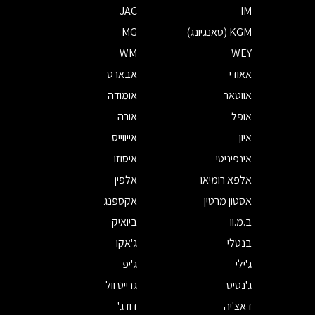
JAC
IM
KGM (סאנגיונג)
MG
WM
WEY
אאודי
אבארט
אווטאר
אומודה
אופל
אורה
איון
אייווייס
אינפיניטי
איסוזו
אלפא רומיאו
אלפין
אסטון מרטין
אקספנג
ב.מ.וו
ביואיק
בנטלי
ג'אקו
ג'ילי
ג'יפ
ג'נסיס
גרייט וול
דאצ'יה
דודג'