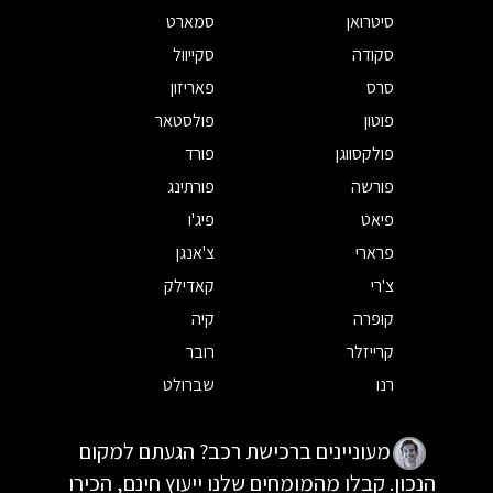
סיטרואן
סמארט
סקודה
סקייוול
סרס
פאריזון
פוטון
פולסטאר
פולקסווגן
פורד
פורשה
פורתינג
פיאט
פיג'ו
פרארי
צ'אנגן
צ'רי
קאדילק
קופרה
קיה
קרייזלר
רובר
רנו
שברולט
מעוניינים ברכישת רכב? הגעתם למקום
הנכון. קבלו מהמומחים שלנו ייעוץ חינם, הכירו