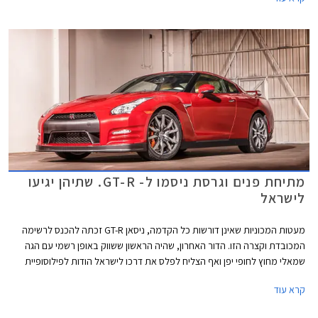
מתיחת פנים וגרסת ניסמו ל- GT-R. שתיהן יגיעו
לישראל
מעטות המכוניות שאינן דורשות כל הקדמה, ניסאן GT-R זכתה להכנס לרשימה
המכובדת וקצרה הזו. הדור האחרון, שהיה הראשון ששווק באופן רשמי עם הגה
שמאלי מחוץ לחופי יפן ואף הצליח לפלס את דרכו לישראל הודות לפילוסופיית
השיווק של חברת קרסו מוטורס שתומכת בדגמי הספורט של הקונצרן ואף נוטה
קרא עוד
להופיע במפגשי רכבים ברחבי הארץ ולהציג את רכבי הספורט שלה.