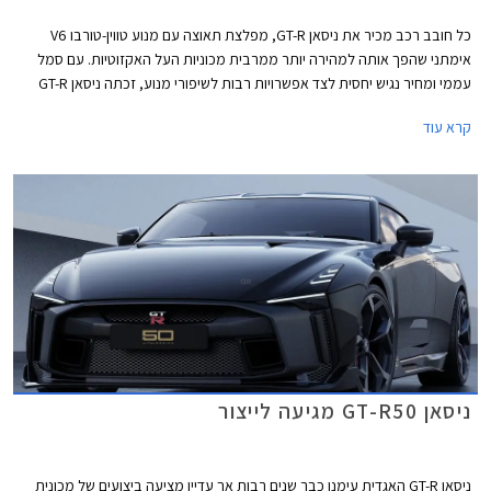
כל חובב רכב מכיר את ניסאן GT-R, מפלצת תאוצה עם מנוע טווין-טורבו V6
אימתני שהפך אותה למהירה יותר ממרבית מכוניות העל האקזוטיות. עם סמל
עממי ומחיר נגיש יחסית לצד אפשרויות רבות לשיפורי מנוע, זכתה ניסאן GT-R
לפופולריות גבוהה ברחבי העולם, אך לאחר 16 שנים מאז השקת הדור הנוכחי
קרא עוד
הקשיש ובסביבת מכוניות חשמליות המספקות ביצועים מסמרי שיער בשליש
ממחירה, הגיע הזמן לדור חדש, חשמלי כמובן.
ניסאן GT-R50 מגיעה לייצור
ניסאן GT-R האגדית עימנו כבר שנים רבות אך עדיין מציעה ביצועים של מכונית