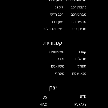
כתבות רכב
ליסינג
מבחני רכב
רכב חדש
מבצעי רכב
ייעוץ רכב
מחירון רכב
רישום לניוזלטר
קטגוריות
קטנות
משפחתיות
מנהלים
יוקרה
ספורט
מיניוואנים
פנאי שטח
מסחרי
יצרן
BYD
DS
GAC
EVEASY