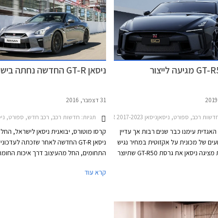
ניסאן GT-R החדשה נחתה בישראל
31 דצמבר, 2016
דשות רכב, ספורט, ניסאןניסאן GT-R 2017-2023
תגיות:
חדשות רכב, רכב חדש, ספורט, ניסאן, ניסאן 2017-2023
ניסאן GT-R האגדית עימנו כבר שנים רבות אך עדיין
קרסו מוטורס, יבואנית ניסאן לישראל, החלה
עים של מכונית על אקזוטית במחיר נגיש
ניסאן GT-R החדשה לאחר שזכתה לעדכונ
יחסית. כעת מציגה ניסאן את גרסת GT-R50 שתיוצר
התחומים, החל מהעיצוב דרך איכות החומרי
במהדורה מוגבלת של 50 רכבים בלבד אשר רובן
להספק המנוע. לרגל השקתה יערך אירוע מ
קרא עוד
כבר הוזמנו מראש. ניסאן GT- R50 מבוססת על
בתאריכים 1-2 בפברואר, במסגרתו יוכל 
ניסאן GT-R ניסמו אך מציגה עיצוב איטלקי שופע
הרחב להתנסות בנהיגה בני
רת על פי בקשת הלקוח. המכונית תיחשף
רוכת ג'נבה בחודש מרץ, והמסירות
R.co.il. מחירה של ניסאן -R
ו לקראת סוף שנת 2020.
Edition עומד על החל מ- 880,000 ₪.