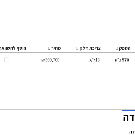
הספק
צריכת דלק
מחיר
הוסף להשוואה
570
כ״ס
13
ל/ק
309,700 ₪