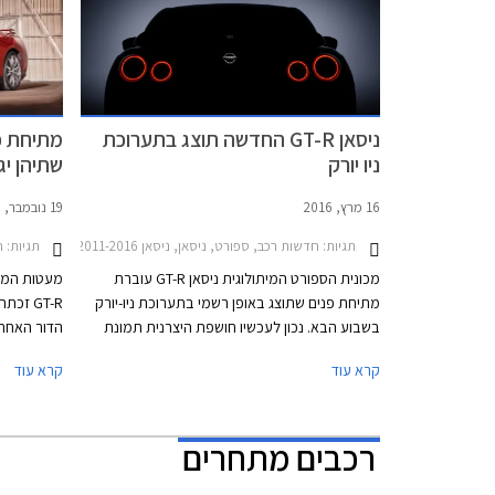
ניסאן GT-R החדשה תוצג בתערוכת
ניו יורק
שתיהן יג
16 מרץ, 2016
19 נובמבר, 2013
תגיות:
חדשות רכב, ספורט, ניסאן, ניסאן GT-R 2011-2016ניסאן GT-R 2017-2023
תגיות:
ח
מכונית הספורט המיתולוגית ניסאן GT-R עוברת
מעטות המכו
מתיחת פנים שתוצג באופן רשמי בתערוכת ניו-יורק
GT-R ז
בשבוע הבא. נכון לעכשיו חושפת היצרנית תמונת
הדור האחרו
טיזר בודדה שרומזת על כך שחתימת התאורה
הגה שמאלי 
קרא עוד
קרא עוד
היחודית האחורית של ניסאן GT-R תישאר זהה.
דרכו לישרא
קרסו מוטור
ואף נוטה ל
רכבים מתחרים
ולהציג את 