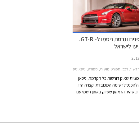
מתיחת פנים וגרסת ניסמו ל- GT-R.
יעו לישראל
דשות רכב, ספורט מוטורי, ספורט, ניסאןניסאן GT-R 2011-2016
ניות שאינן דורשות כל הקדמה, ניסאן
כתה להכנס לרשימה המכובדת וקצרה הזו.
ן, שהיה הראשון ששווק באופן רשמי עם
מחוץ לחופי יפן ואף הצליח לפלס את
ל הודות לפילוסופיית השיווק של חברת
ס שתומכת בדגמי הספורט של הקונצרן
הופיע במפגשי רכבים ברחבי הארץ
רכבי הספורט שלה.