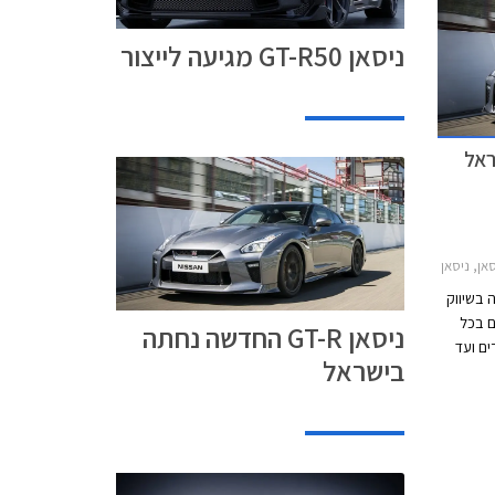
ניסאן GT-R50 מגיעה לייצור
GT-R מחירון רכב
 בשיווק
ים בכל
ניסאן GT-R החדשה נחתה
ם ועד
בישראל
יוחד
הקהל
סאן GT-R, הדרכות
מקצועיות ואירוח VIP. ההרשמה לארוע באתר GT-
GT בגרסת Black