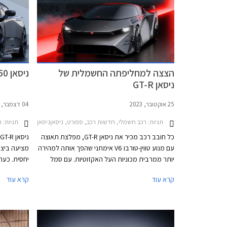
הצצה למחליפתה החשמלית של
ניסאן GT-R50 מגיעה לייצור
ניסאן GT-R
25 אוקטובר, 2023
04 דצמבר, 2019
תגיות:
רכב חשמלי, חדשות רכב, ספורט, ניסאןניסאן GT-R 2017-2023
תגיות:
ח
כל חובב רכב מכיר את ניסאן GT-R, מפלצת תאוצה
עם מנוע טווין-טורבו V6 אימתני שהפך אותה למהירה
מציעה ביצו
יותר ממרבית מכוניות העל האקזוטיות. עם סמל
עממי ומחיר נגיש יחסית לצד אפשרויות רבות
קרא עוד
קרא עוד
לשיפורי מנוע, זכתה ניסאן GT-R לפופולריות גבוהה
ברחבי העולם, אך לאחר 16 שנים מאז השקת הדור
הנוכחי הקשיש ובסביבת מכוניות חשמליות
סטייל ונתפ
המספקות ביצועים מסמרי שיער בשליש ממחירה,
לציבור בתע
הגיע הזמן לדור חדש, חשמלי כמובן.
ללקוחות ייחל