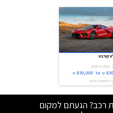
ט קורבט
2023
עד
2026
83
עד
830,000
₪
₪
ף להשוואת רכבים
שת רכב? הגעתם למקום