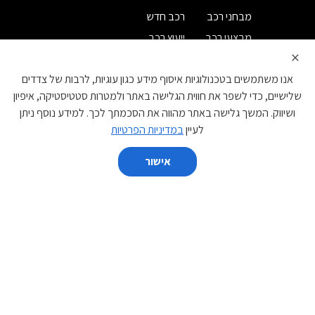
מבחני רכב
רכב חדש
מבצעי רכב
ייעוץ רכב
×
מחירון רכב
רישום לניוזלטר
אנו משתמשים בטכנולוגיות איסוף מידע כגון עוגיות, לרבות של צדדים
קטגוריות
שלישיים, כדי לשפר את חווית הגלישה באתר ולמטרות סטטיסטיקה, איפיון
ושיווק. המשך גלישה באתר מהווה את הסכמתך לכך. למידע נוסף ניתן
קטנות
משפחתיות
לעיין
במדיניות הפרטיות
מנהלים
יוקרה
אישור
ספורט
מיניוואנים
השווה
פנאי שטח
מסחרי
יצרן
נקה הכל
השווה
BYD
DS
GAC
EVEASY
JAC
IM