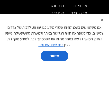
מבחני רכב
רכב חדש
מבצעי רכב
ייעוץ רכב
×
מחירון רכב
רישום לניוזלטר
אנו משתמשים בטכנולוגיות איסוף מידע כגון עוגיות, לרבות של צדדים
קטגוריות
שלישיים, כדי לשפר את חווית הגלישה באתר ולמטרות סטטיסטיקה, איפיון
ושיווק. המשך גלישה באתר מהווה את הסכמתך לכך. למידע נוסף ניתן
קטנות
משפחתיות
לעיין
במדיניות הפרטיות
מנהלים
יוקרה
אישור
ספורט
מיניוואנים
השווה
פנאי שטח
מסחרי
יצרן
נקה הכל
השווה
BYD
DS
GAC
EVEASY
JAC
IM