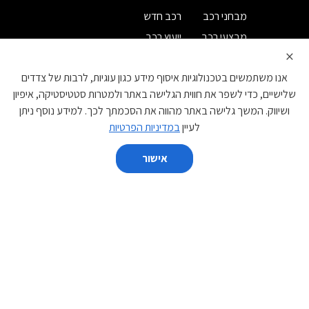
מבחני רכב
רכב חדש
מבצעי רכב
ייעוץ רכב
×
מחירון רכב
רישום לניוזלטר
אנו משתמשים בטכנולוגיות איסוף מידע כגון עוגיות, לרבות של צדדים
קטגוריות
שלישיים, כדי לשפר את חווית הגלישה באתר ולמטרות סטטיסטיקה, איפיון
ושיווק. המשך גלישה באתר מהווה את הסכמתך לכך. למידע נוסף ניתן
קטנות
משפחתיות
לעיין
במדיניות הפרטיות
מנהלים
יוקרה
אישור
ספורט
מיניוואנים
השווה
פנאי שטח
מסחרי
יצרן
נקה הכל
השווה
BYD
DS
GAC
EVEASY
JAC
IM