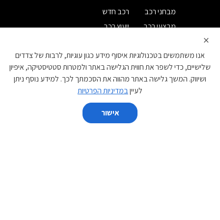
מבחני רכב
רכב חדש
מבצעי רכב
ייעוץ רכב
×
מחירון רכב
רישום לניוזלטר
אנו משתמשים בטכנולוגיות איסוף מידע כגון עוגיות, לרבות של צדדים
קטגוריות
שלישיים, כדי לשפר את חווית הגלישה באתר ולמטרות סטטיסטיקה, איפיון
ושיווק. המשך גלישה באתר מהווה את הסכמתך לכך. למידע נוסף ניתן
קטנות
משפחתיות
לעיין
במדיניות הפרטיות
מנהלים
יוקרה
אישור
ספורט
מיניוואנים
השווה
פנאי שטח
מסחרי
יצרן
נקה הכל
השווה
BYD
DS
GAC
EVEASY
JAC
IM