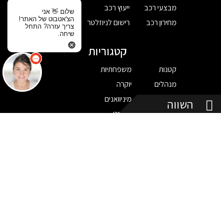
מבצעי רכב
ייעוץ רכב
שלום 👋 אני
הצ'אטבוט של האתר!
מחירון רכב
רישום לניוזלטר
צריך עזרה? התחל
שיחה.
קטגוריות
קטנות
משפחתיות
מנהלים
יוקרה
ספורט
מיניוואנים
השווה
פנאי שטח
מסחרי
יצרן
נקה הכל
השווה
BYD
DS
GAC
EVEASY
JAC
IM
KGM (סאנגיונג)
MG