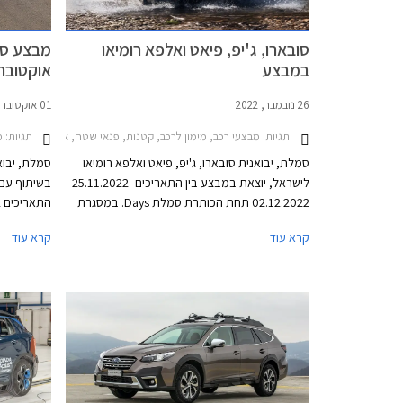
סובארו, ג'יפ, פיאט ואלפא רומיאו
מבצע סוב
במבצע
אוקטובר 022
26 נובמבר, 2022
01 אוקטובר, 2022
תגיות:
תגיות:
מבצעי רכב, מימון לרכב, קטנות, פנאי שטח, אלפא רומיאו, פיאט, ג'יפ, סובארו, סובארו אאוטבק 2021-2025, אלפא רומיאו טונאלה 2022-2025, ג'יפ גרנד צ'ירוקי 2013-2022, ג'יפ קומפאס 2022-2025, ג'יפ רנג'ל
מב
סמלת, יבואנית סובארו, ג'יפ, פיאט ואלפא רומיאו
סמלת, יבוא
לישראל, יוצאת במבצע בין התאריכים 25.11.2022-
בשיתוף עם 
02.12.2022 תחת הכותרת סמלת Days. במסגרת
המבצע מוצעת לרוכשים הלוואה של עד 100,000 ₪
המבצע יוצע
קרא עוד
קרא עוד
בריבית פריים מינוס 4%, כלומר ריבית של 0.25%
והטבות אבז
נכון להיום. לחילופין יוכלו רוכשי דגמי אלפא רומיאו
מימון מיוח
וג'יפ לבחור בהלוואה של עד 300,000 ₪ בריבית
המימון חבר 
פריים מינוס 0.5%, כלומר ריבית של 3.75% נכון
להיום. כל מסלולי המימון מוצעים לתקופה של עד 60
חודשים וכוללים עמלת הקמה בסך 1.5% ממחיר
הרכב ודמי משכון ושעבוד בסך 350 ₪, שניהם
בצירוף מע"מ.