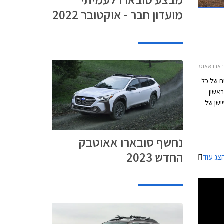
מועדון חבר - אוקטובר 2022
וטבק 2021-2025
ם של כל
ראשון
יישן של
משפר את
וח
וטבק
נחשף סובארו אאוטבק
בור השוק
החדש 2023
צג עוד
אוטבק