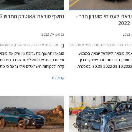
ארו לעמיתי מועדון חבר -
נחשף סובארו אאוטבק החדש 2023
2
13 אפריל, 2022
ר קצר 2018-2024, פיאט 500e 2021-2024, סובארו XV 2017-2023, סובארו פורסטר 2022-2024סובארו איבולטיס 2020-2023
תגיות:
צעי רכב, מבצעי רכב חבר, פנאי שטח, סובארו, סובארו אאוטבק 2021-2025, סובארו XV 2017-2023, סובארו איבולטיס 2020-2023סובארו פורסטר 2022-2024
חדשות רכב, פנאי שטח, סובארוסובארו אא
נית סובארו לישראל יוצאת במבצע
סובארו תחשוף בתערוכת ניו יורק את סובאר
מועדון הצרכנות חבר שיתקיים בין
אאוטבק החדש 2023 לאחר שעבר מתי
התאריכים 30.09.2022-28.10.2022. במסגרת
קלה. ללקוחות הישראלים אולי נראה כי מת
ו דגמי סובארו בהנחות ממחיר המחירון
הפנים הזאת מגיעה מוקדם, שכן סובארו א
קרא עוד
ור במתנה. בנוסף יהנו הרוכשים מתנאי
הנוכחי הושק בישראל בסוף השנה שעברה,
דים באמצעות בנק אוצר החייל, ומתכנית
בעולם הושק הדור הנוכחי לפנ
ליס.
הזמן למתיחת פנים של אמצע החיים.