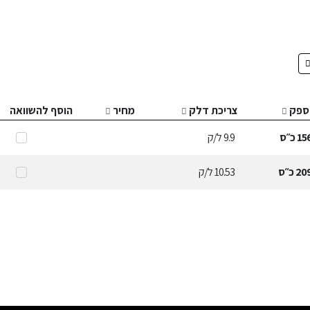
ספק
צריכת דלק
מחיר
הוסף להשוואה
15
כ״ס
9.9
ל/ק
20
כ״ס
10.53
ל/ק