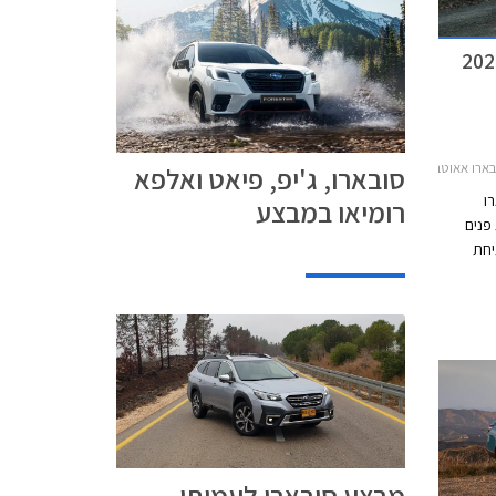
וטבק 2021-2025
סובארו, ג'יפ, פיאט ואלפא
ו
רומיאו במבצע
חת פנים
יחת
אוטבק
 אך
י 3 שנים ולכן זהו בדיוק
מבצע סובארו לעמיתי