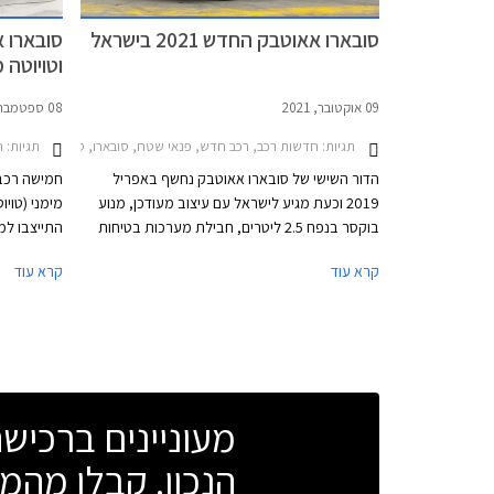
סובארו אאוטבק החדש 2021 בישראל
וטויוטה 
09 אוקטובר, 2021
08 ספטמבר, 2021
תגיות:
תגיות:
חדשות רכב, רכב חדש, פנאי שטח, סובארו, סובארו אאוטבק 2018-2021, סובארו אאוטבק 2021-2025מחירון רכב
חד
הדור השישי של סובארו אאוטבק נחשף באפריל
חמישה רכבי
2019 וכעת מגיע לישראל עם עיצוב מעודכן, מנוע
מימני (טויו
בוקסר בנפח 2.5 ליטרים, חבילת מערכות בטיחות
מתקדמות, ושתי רמות אבזור לבחירה. סובארו
קרא עוד
קרא עוד
אאוטבק מבוסס על שלדה חדשה המשמשת גם את
אאוטבק, כל
סובארו פורסטר ומציגה קשיחות גבוהה ב- 40%
חשמלי או הי
ביחס לדור הפורש לטובת בטיחות ונוחות משופרות.
מעוניינים ברכי
הנכון. קבלו מהמו