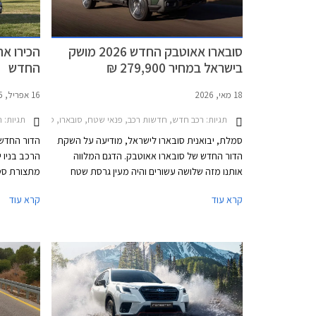
סובארו אאוטבק החדש 2026 מושק
בישראל במחיר 279,900 ₪
החדש
18 מאי, 2026
16 אפריל, 2025
תגיות:
תגיות:
רכב חדש, חדשות רכב, פנאי שטח, סובארו, סובארו אאוטבק 2021-2025, סובארו אאוטבק 2026-2026מחירון רכב
ר
סמלת, יבואנית סובארו לישראל, מודיעה על השקת
הדור החדש
הדור החדש של סובארו אאוטבק. הדגם המלווה
הרכב בניו 
אותנו מזה שלושה עשורים והיה מעין גרסת שטח
מתצורת סטי
מוגבהת לסובארו לגאסי סטיישן, הופך כעת ל- SUV
קרא עוד
קרא עוד
קשוח יותר, המשלב את היכולות המוכרות של היצרן
כגון ניסאן 
בתחום השטח עם השימושיות הגבוהה של הדגם
אאוטלנדר. 
לדורותיו. סובארו אאוטבק ישווק בישראל ברמת
פנאי אופנת
אבזור לקצ'ורי במחיר יקר למדי העומד על 279,900
פחות נוצצת
₪.