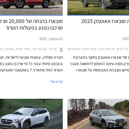
הכירו את סובארו אאוטבק 2025
סובארו בהנחה של 00
שרכבו נפגע בפעולות הטרור
21 נובמבר, 2023
כב חדש, חדשות רכב, פנאי שטח, סובארוסובארו אאוטבק 2021-2025
תגיות:
מבצעי רכב, פנאי שטח, סובארו, סובארו אאוטבק 2021-2025, סובארו איבולטיס 2020-2023, סובארו איבולטיס 2023-2024, סו
 של סובארו אאוטבק נחשף בתערוכת
חברת סמלת, יבואנית סובארו לישראל, יוצ
יורק ומציג עיצוב המסמן לראשונה מעבר
במבצע מיוחד עבור כל מי שרכבו נפגע בפ
ישן מוגבהת המבוססת על סובארו
הטרור החל מתאריך 7 באוקטובר ו
לגאסי, לכיוון של SUV מן השורה שיתחרה בדגמים
קרא עוד
אקסטרייל, סקודה קודיאק ומיצובישי
השינוי העיצובי מבטא את הביקוש לרכבי
גמר המלאי ומיועד לאנשים שהרכב אשר ב
יים על פני רכבי סטיישן שלהם תדמית
הוכר כנפגע מס רכוש בעקבות מלחמת חר
.
ברזל, ושמחזיקים באישור לכך.