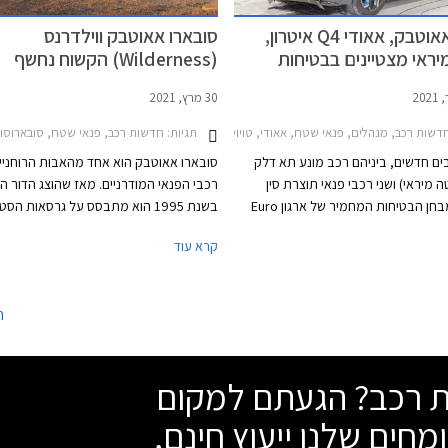
סובארו אאוטבק, אאודי Q4 איטרון,
סובארו אאוטבק ווילדרנס
מיראי מצטיינים בבטיחות
(Wilderness) הקשוח נחשף
30 מרץ, 2021
תגיות:
שות רכב, מנהלים, פנאי שטח, אאודי, טויוטה, סובארו, סובארו אאוטבק 2021-2025, אאודי Q4 e-tron 2022-2026אאודי Q4 e-tron ספורטבק 2022-2026
חדשות רכב, פנאי שטח, סובארוסובארו אא
ם חדשים, ביניהם רכב מונע תא דלק
סובארו אאוטבק הוא אחד מהאבות הרוחניי
טה מיראי) ושני רכבי פנאי תוצרת סין
רכבי הפנאי המודרניים. מאז שהוצג הדור ה
התייצבו למבחן הבטיחות המחמיר של ארגון Euro
בשנת 1995 הוא מתבסס על גרסאות הסט
NCAP וזכו לציון מרבי של 5 כוכבים. מלבד סובארו
סובארו לגאסי, ומציע מרווח גחון מוגדל ה
קרא עוד
 הדגמים בסבב הנוכחי מצוידים במנוע
יכולת השטח, הנעה כפולה, ותא נוסעים מרו
ברידי נטען.
ומפנק. הדור הנוכחי והשישי של סובארו אא
נחשף לפני כשנתיים וכעת מציגה סובארו ע
ה
האמריקאי את סובארו אאוטבק ווילדרנס
(Wilderness) המתיימר להיות סובארו א
המחוספס ביותר בהיסטוריה.
שת רכב? הגעתם למקום
מחים שלנו ייעוץ חינם,