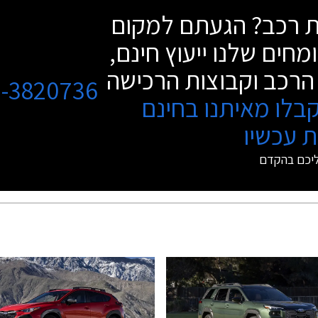
שת רכב? הגעתם למקום
מחים שלנו ייעוץ חינם,
הרכב וקבוצות הרכישה
3-3820736
בלו מאיתנו בחינם
 עכשיו
ליכם בהקדם