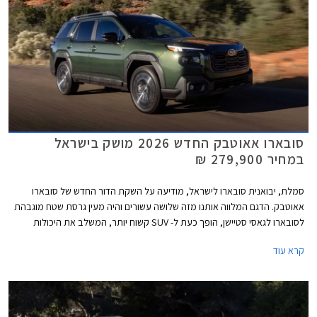
סובארו אאוטבק החדש 2026 מושק בישראל
במחיר 279,900 ₪
סמלת, יבואנית סובארו לישראל, מודיעה על השקת הדור החדש של סובארו
אאוטבק. הדגם המלווה אותנו מזה שלושה עשורים והיה מעין גרסת שטח מוגבהת
לסובארו לגאסי סטיישן, הופך כעת ל- SUV קשוח יותר, המשלב את היכולות
המוכרות של היצרן בתחום השטח עם השימושיות הגבוהה של הדגם לדורותיו.
קרא עוד
סובארו אאוטבק ישווק בישראל ברמת אבזור לקצ'ורי במחיר יקר למדי העומד על
279,900 ₪.