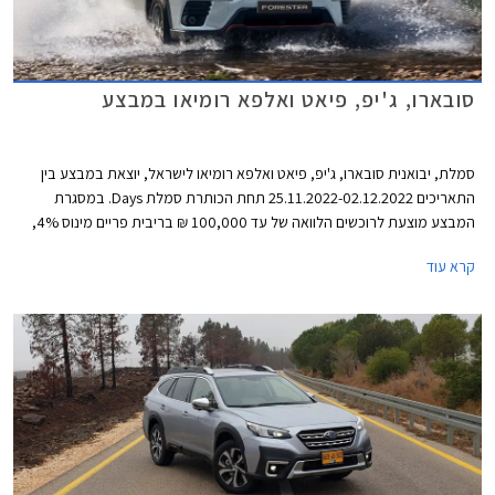
סובארו, ג'יפ, פיאט ואלפא רומיאו במבצע
סמלת, יבואנית סובארו, ג'יפ, פיאט ואלפא רומיאו לישראל, יוצאת במבצע בין
התאריכים 25.11.2022-02.12.2022 תחת הכותרת סמלת Days. במסגרת
המבצע מוצעת לרוכשים הלוואה של עד 100,000 ₪ בריבית פריים מינוס 4%,
כלומר ריבית של 0.25% נכון להיום. לחילופין יוכלו רוכשי דגמי אלפא רומיאו וג'יפ
קרא עוד
לבחור בהלוואה של עד 300,000 ₪ בריבית פריים מינוס 0.5%, כלומר ריבית
של 3.75% נכון להיום. כל מסלולי המימון מוצעים לתקופה של עד 60 חודשים
וכוללים עמלת הקמה בסך 1.5% ממחיר הרכב ודמי משכון ושעבוד בסך 350 ₪,
שניהם בצירוף מע"מ.