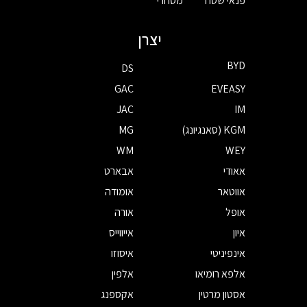
פנאי שטח
מסחרי
יצרן
BYD
DS
GAC
EVEASY
JAC
IM
KGM (סאנגיונג)
MG
WM
WEY
אאודי
אבארט
אווטאר
אומודה
אופל
אורה
איון
אייווייס
אינפיניטי
איסוזו
אלפא רומיאו
אלפין
אסטון מרטין
אקספנג