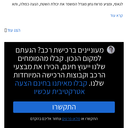
לגאסי, ומציע מרווח גחון מוגדל המשפר את יכולת השטח, הנעה כפולה, ותא
נוסעים מרווח ומפנק. הדור הנוכחי והשישי של סובארו אאוטבק נחשף לפני
קרא עוד
כשנתיים וכעת מציגה סובארו עבור השוק האמריקאי את סובארו אאוטבק
ווילדרנס (Wilderness) המתיימר להיות סובארו אאוטבק המחוספס ביותר
בהיסטוריה.
הצג עוד
מעוניינים ברכישת רכב? הגעתם
למקום הנכון. קבלו מהמומחים
שלנו ייעוץ חינם, הכירו את מבצעי
הרכב וקבוצות הרכישה המיוחדות
שלנו.
קבלו מאיתנו בחינם הצעה
אטרקטיבית עכשיו
התקשרו
התקשרו או
מלאו פרטים
ונחזור אליכם בהקדם