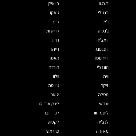
ב.מ.וו
ביואיק
בנטלי
ג'אקו
ג'ילי
ג'יפ
ג'נסיס
גרייט וול
דאצ'יה
דודג'
דונגפנג
דייהו
דייהטסו
האמר
הונגצ'י
הונדה
וויה
וולוו
זיקר
טויוטה
טסלה
יגואר
יונדאי
לינק אנד קו
ליפמוטור
לנד רובר
לנצ'יה
לקסוס
מאזדה
מזראטי