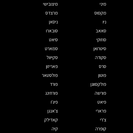
מיני
מיצובישי
מקסוס
מרצדס
ניו
ניסאן
סאאב
סובארו
סוזוקי
סיאט
סיטרואן
סמארט
סקודה
סקייוול
סרס
פאריזון
פוטון
פולסטאר
פולקסווגן
פורד
פורשה
פורתינג
פיאט
פיג'ו
פרארי
צ'אנגן
צ'רי
קאדילק
קופרה
קיה