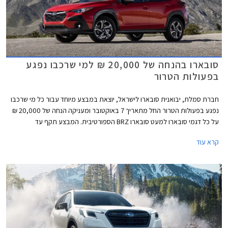
סובארו בהנחה של 20,000 ₪ למי שרכבו נפגע
בפעולות הטרור
חברת סמלת, יבואנית סובארו לישראל, יוצאת במבצע מיוחד עבור כל מי שרכבו
נפגע בפעולות הטרור החל מתאריך 7 באוקטובר ומעניקה הנחה של 20,000 ₪
על כל דגמי סובארו למעט סובארו BRZ הספורטיבית. המבצע תקף עד
30.11.2023 או עד גמר המלאי ומיועד לאנשים שהרכב אשר בבעלותם הוכר
קרא עוד
כנפגע מס רכוש בעקבות מלחמת חרבות ברזל, ושמחזיקים באישור לכך.