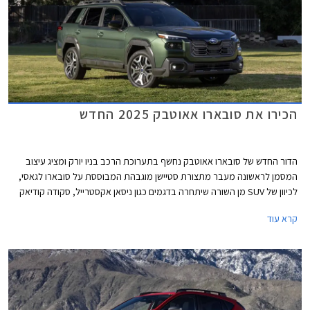
הכירו את סובארו אאוטבק 2025 החדש
הדור החדש של סובארו אאוטבק נחשף בתערוכת הרכב בניו יורק ומציג עיצוב
המסמן לראשונה מעבר מתצורת סטיישן מוגבהת המבוססת על סובארו לגאסי,
לכיוון של SUV מן השורה שיתחרה בדגמים כגון ניסאן אקסטרייל, סקודה קודיאק
ומיצובישי אאוטלנדר. השינוי העיצובי מבטא את הביקוש לרכבי פנאי אופנתיים על
קרא עוד
פני רכבי סטיישן שלהם תדמית פחות נוצצת.