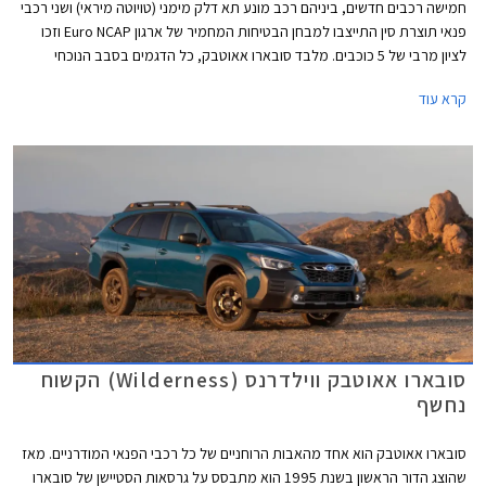
חמישה רכבים חדשים, ביניהם רכב מונע תא דלק מימני (טויוטה מיראי) ושני רכבי
פנאי תוצרת סין התייצבו למבחן הבטיחות המחמיר של ארגון Euro NCAP וזכו
לציון מרבי של 5 כוכבים. מלבד סובארו אאוטבק, כל הדגמים בסבב הנוכחי
מצוידים במנוע חשמלי או היברידי נטען.
קרא עוד
סובארו אאוטבק ווילדרנס (Wilderness) הקשוח
נחשף
סובארו אאוטבק הוא אחד מהאבות הרוחניים של כל רכבי הפנאי המודרניים. מאז
שהוצג הדור הראשון בשנת 1995 הוא מתבסס על גרסאות הסטיישן של סובארו