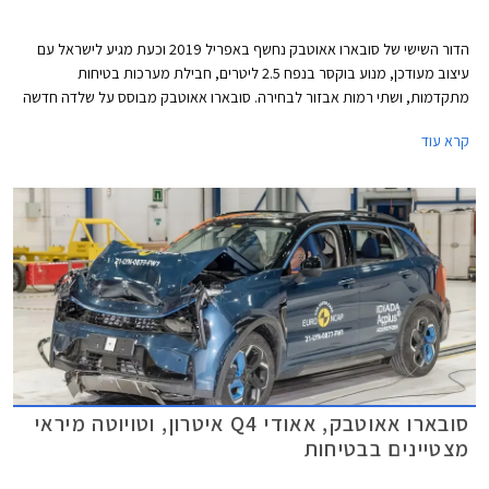
הדור השישי של סובארו אאוטבק נחשף באפריל 2019 וכעת מגיע לישראל עם
עיצוב מעודכן, מנוע בוקסר בנפח 2.5 ליטרים, חבילת מערכות בטיחות
מתקדמות, ושתי רמות אבזור לבחירה. סובארו אאוטבק מבוסס על שלדה חדשה
המשמשת גם את סובארו פורסטר ומציגה קשיחות גבוהה ב- 40% ביחס לדור
קרא עוד
הפורש לטובת בטיחות ונוחות משופרות.
סובארו אאוטבק, אאודי Q4 איטרון, וטויוטה מיראי
מצטיינים בבטיחות