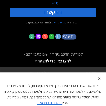
עכשיו
התקשרו
התקשרו או
מלאו פרטים
ונחזור אליכם בהקדם
שתף
לפורטל הרכב גיר דרושים כתבי רכב -
לחצו כאן כדי להצטרף
אודותינו
שאלות נפוצות
×
לתנאי השימוש
מדיניות פרטיות
אנו משתמשים בטכנולוגיות איסוף מידע כגון עוגיות, לרבות של צדדים
הצהרת נגישות
צור קשר
שלישיים, כדי לשפר את חווית הגלישה באתר ולמטרות סטטיסטיקה, איפיון
ושיווק. המשך גלישה באתר מהווה את הסכמתך לכך. למידע נוסף ניתן
עוגיות
לעיין
במדיניות הפרטיות