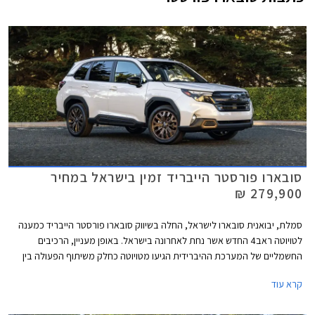
סובארו פורסטר הייבריד זמין בישראל במחיר
279,900 ₪
סמלת, יבואנית סובארו לישראל, החלה בשיווק סובארו פורסטר הייבריד כמענה
לטויוטה ראב4 החדש אשר נחת לאחרונה בישראל. באופן מעניין, הרכיבים
החשמליים של המערכת ההיברידית הגיעו מטויוטה כחלק משיתוף הפעולה בין
היצרניות. הדגם ישווק ברמת האבזור הבכירה במחיר 279,900 ₪, יקר ב-
קרא עוד
21,000 ₪ מגרסת הבנזין המקבילה אך זול ב- 20,000 ₪ מטויוטה ראב4
בגרסת ההנעה הכפולה.