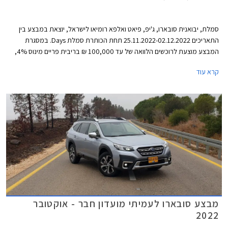
סמלת, יבואנית סובארו, ג'יפ, פיאט ואלפא רומיאו לישראל, יוצאת במבצע בין
התאריכים 25.11.2022-02.12.2022 תחת הכותרת סמלת Days. במסגרת
המבצע מוצעת לרוכשים הלוואה של עד 100,000 ₪ בריבית פריים מינוס 4%,
כלומר ריבית של 0.25% נכון להיום. לחילופין יוכלו רוכשי דגמי אלפא רומיאו וג'יפ
קרא עוד
לבחור בהלוואה של עד 300,000 ₪ בריבית פריים מינוס 0.5%, כלומר ריבית
של 3.75% נכון להיום. כל מסלולי המימון מוצעים לתקופה של עד 60 חודשים
וכוללים עמלת הקמה בסך 1.5% ממחיר הרכב ודמי משכון ושעבוד בסך 350 ₪,
שניהם בצירוף מע"מ.
מבצע סובארו לעמיתי מועדון חבר - אוקטובר
2022