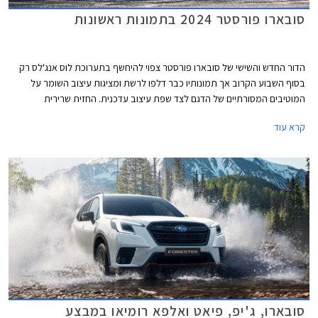
סובארו פורסטר 2024 בתמונות ראשונות
הדור החדש והשישי של סובארו פורסטר צפוי להיחשף בתערוכת לוס אנג'לס רק
בסוף השבוע הקרוב אך תמונותיו כבר דלפו לרשת ומציגות עיצוב השומר על
המוטיבים המסורתיים של הדגם לצד שפת עיצוב עדכנית. החזית שרירית
וספורטיבית יותר הודות לגריל קדמי רחב בגימור שחור מבריק ויחידות תאורה
קרא עוד
הנראות כאילו הן מפוצלות. הפגוש מציג עיצוב נקי יחסית עם עיטור דמוי מגלש
קדמי ופנסי ערפל קטנים בתוך מסגרת בצורת משולש.
סובארו, ג'יפ, פיאט ואלפא רומיאו במבצע