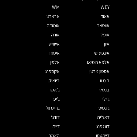
WM
WEY
אאודי
אבארט
אווטאר
אומודה
אופל
אורה
איון
אייווייס
אינפיניטי
איסוזו
אלפא רומיאו
אלפין
אסטון מרטין
אקספנג
ב.מ.וו
ביואיק
בנטלי
ג'אקו
ג'ילי
ג'יפ
ג'נסיס
גרייט וול
דאצ'יה
דודג'
דונגפנג
דייהו
דייהטסו
האמר