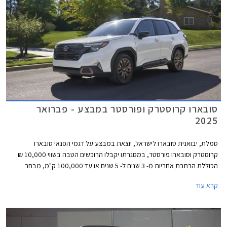
סובארו קרוסטרק ופורסטר במבצע - פברואר
2025
סמלת, יבואנית סובארו לישראל, יוצאת במבצע על דגמי הפנאי סובארו
קרוסטרק וסובארו פורסטר, במסגרתו יקבלו הרוכשים הטבה בשווי 10,000 ₪
הכוללת הרחבת אחריות מ- 3 שנים ל- 5 שנים או עד 100,000 ק"מ, מבחר
צבעים לבחירה ללא עלות נוספת, וחבילת אבזור הכוללת מקרר בנפח 30
קרא עוד
ליטרים, ערכת חילוץ, וערכת קפה. בדגמי קרוסטרק יקבלו הרוכשים גם שקע 12V
בתא המטען. המבצע נערך בכל אולמות התצוגה של החברה בין התאריכים 3-
28 בפברואר 2025.