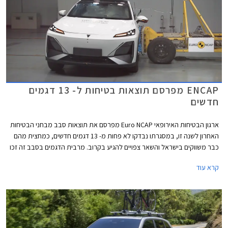
ENCAP מפרסם תוצאות בטיחות ל- 13 דגמים
חדשים
ארגון הבטיחות האירופאי Euro NCAP מפרסם את תוצאות סבב מבחני הבטיחות
האחרון לשנה זו, במסגרתו נבדקו לא פחות מ- 13 דגמים חדשים, כמחצית מהם
כבר משווקים בישראל והשאר צפויים להגיע בקרוב. מרבית הדגמים בסבב זה זכו
בציון מרבי של 5 כוכבים, פרט לשני דגמים שקיבלו ציון של 4 כוכבים - רנו 5
קרא עוד
החשמלית שלא הרשימה בסעיף מערכות העזר לנהג ו- MG ZS הייבריד אשר לא
הרשים בסעיף ההגנה על הנוסעים.