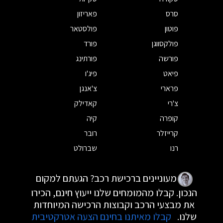
סרס
פאריזון
פוטון
פולסטאר
פולקסווגן
פורד
פורשה
פורתינג
פיאט
פיג'ו
פרארי
צ'אנגן
צ'רי
קאדילק
קופרה
קיה
קרייזלר
רובר
רנו
שברולט
מעוניינים ברכישת רכב? הגעתם למקום
הנכון. קבלו מהמומחים שלנו ייעוץ חינם, הכירו
את מבצעי הרכב וקבוצות הרכישה המיוחדות
שלנו.
קבלו מאיתנו בחינם הצעה אטרקטיבית