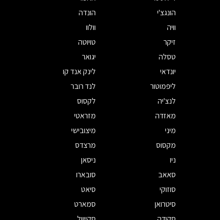
הונגצ'י
הונדה
וויה
וולוו
זיקר
טויוטה
טסלה
יגואר
יונדאי
לינק אנד קו
ליפמוטור
לנד רובר
לנצ'יה
לקסוס
מאזדה
מזראטי
מיני
מיצובישי
מקסוס
מרצדס
ניו
ניסאן
סאאב
סובארו
סוזוקי
סיאט
סיטרואן
סמארט
סקודה
סקייוול