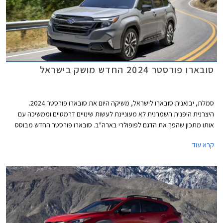
סובארו פורסטר 2024 החדש מושק בישראל
סמלת, יבואנית סובארו לישראל, משיקה היום את סובארו פורסטר 2024.
היצרנית היפנית השמרנית לא מעוניינת לעשות שינויים דרמטיים וממשיכה עם
אותו מתכון שהפך את הדגם לפופולרי בארה"ב. סובארו פורסטר החדש מבוסס
על פלטפורמה משודרגת של הדור היוצא ומצויד באותו מנוע בוקסר ותיק בנפח
קרא עוד
2.5 ליטרים אך העיצוב חדש, רשימת האבזור שופרה ומערכות הבטיחות שודרגו.