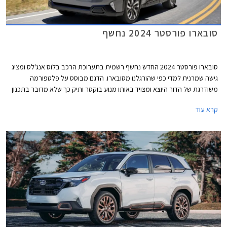
סובארו פורסטר 2024 נחשף
סובארו פורסטר 2024 החדש נחשף רשמית בתערוכת הרכב בלוס אנג'לס ומציג
גישה שמרנית למדי כפי שהורגלנו מסובארו. הדגם מבוסס על פלטפורמה
משודרגת של הדור היוצא ומצויד באותו מנוע בוקסר ותיק כך שלא מדובר בתכנון
חדש מהיסוד, אך העיצוב חדש לחלוטין, רשימת האבזור שופרה, ומערכות
קרא עוד
הבטיחות שודרגו. עוד מבטיחה סובארו כי גרסה היברידית תגיע בהמשך.