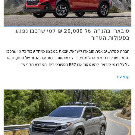
סובארו בהנחה של 20,000 ₪ למי שרכבו נפגע
בפעולות הטרור
חברת סמלת, יבואנית סובארו לישראל, יוצאת במבצע מיוחד עבור כל מי שרכבו
נפגע בפעולות הטרור החל מתאריך 7 באוקטובר ומעניקה הנחה של 20,000 ₪
על כל דגמי סובארו למעט סובארו BRZ הספורטיבית. המבצע תקף עד
30.11.2023 או עד גמר המלאי ומיועד לאנשים שהרכב אשר בבעלותם הוכר
קרא עוד
כנפגע מס רכוש בעקבות מלחמת חרבות ברזל, ושמחזיקים באישור לכך.