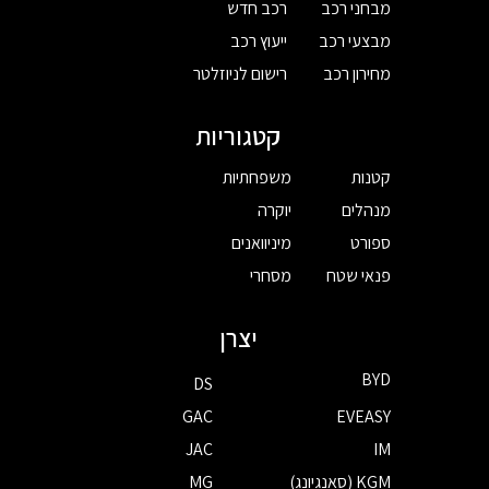
מבחני רכב
רכב חדש
מבצעי רכב
ייעוץ רכב
מחירון רכב
רישום לניוזלטר
קטגוריות
קטנות
משפחתיות
מנהלים
יוקרה
ספורט
מיניוואנים
פנאי שטח
מסחרי
יצרן
BYD
DS
GAC
EVEASY
JAC
IM
KGM (סאנגיונג)
MG