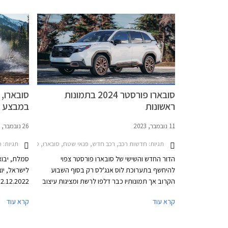
ותיק בנפח 2.5 ליטרים אך העיצוב חדש, רשימת
הוכר כנפג
האבזור שופרה ומערכות הבטיחות שודרגו.
ברזל, ושמח
סובארו פורסטר 2024 בתמונות
סובארו, 
ראשונות
במבצע
11 נובמבר, 2023
26 נובמבר, 2022
תגיות:
תגיות:
חדשות רכב, רכב חדש, פנאי שטח, סובארו, סובארו פורסטר 2022-2024סובארו פורסטר 2024-2026
מב
הדור החדש והשישי של סובארו פורסטר צפוי
סמלת, יבואנ
להיחשף בתערוכת לוס אנג'לס רק בסוף השבוע
הקרוב אך תמונותיו כבר דלפו לרשת ומציגות עיצוב
השומר על המוטיבים המסורתיים של הדגם לצד
קרא עוד
קרא עוד
שפת עיצוב עדכנית. החזית שרירית וספורטיבית יותר
הודות לגריל קדמי רחב בגימור שחור מבריק ויחידות
נכון להיום. 
תאורה הנראות כאילו הן מפוצלות. הפגוש מציג עיצוב