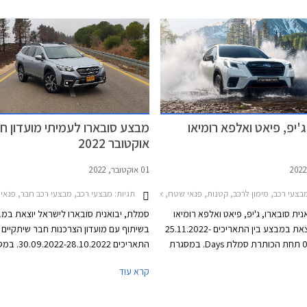
ע מס רכוש בעקבות מלחמת חרבות
שופרה, ומערכות הבטיחות שודרגו. עוד מב
זיקים באישור לכך.
סובארו כי גרסה היברידית תגיע בהמשך.
ג'יפ, פיאט ואלפא רומיאו
מבצע סובארו לעמיתי מועדון חב
אוקטובר 2022
01 אוקטובר, 2022
תגיות:
צעי רכב, מימון לרכב, קטנות, פנאי שטח, אלפא רומיאו, פיאט, ג'יפ, סובארו, סובארו פורסטר 2022-2024, אלפא רומיאו טונאלה 2022-2025, ג'יפ גרנד צ'ירוקי 2013-2022, ג'יפ קומפאס 2022-2025, ג'יפ רנג'לר קצר 2018-2024, פיאט 500e 2021-2024, סובארו XV 2017-2023, סובארו אאוטבק 2021-2025סובארו איבולטיס 20-2023
מבצעי רכב, מבצעי רכב חבר, פנאי שטח, סובארו, סובארו פורסטר 2022-2024, סוב
ית סובארו, ג'יפ, פיאט ואלפא רומיאו
סמלת, יבואנית סובארו לישראל יוצאת במ
לישראל, יוצאת במבצע בין התאריכים 25.11.2022-
בשיתוף עם מועדון הצרכנות חבר שיתקיים ב
02.12.2022 תחת הכותרת סמלת Days. במסגרת
התאריכים -28.10.2022
המבצע מוצעת לרוכשים הלוואה של עד 100,000 ₪
המבצע יוצעו דגמי סובארו בהנחות ממחיר 
קרא עוד
בריבית פריים מינוס 4%, כלומר ריבית של 0.25%
והטבות אבזור במתנה. בנוסף יהנו הרוכשי
לחילופין יוכלו רוכשי דגמי אלפא רומיאו
מימון מיוחדים באמצעות בנק אוצר החייל, 
וג'יפ לבחור בהלוואה של עד 300,000 ₪ בריבית
המימון חבר ליס.