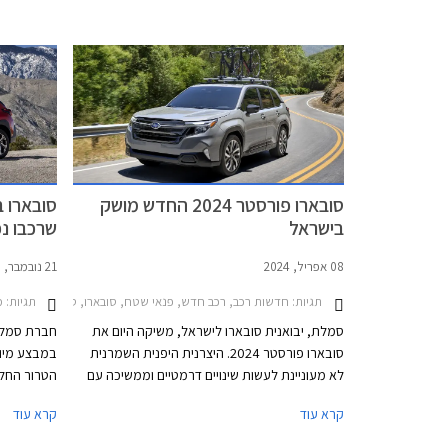
ישווק ברמת האבזור הבכירה במחיר 279,900 ₪,
יקר ב- 21,000 ₪ מגרסת הבנזין המקבילה אך זול
ליטרים, ער
ב- 20,000 ₪ מטויוטה ראב4 בגרסת ההנעה
הכפולה.
נערך בכל א
התאריכים 3-28 בפברואר 2025.
סובארו פורסטר 2024 החדש מושק
בישראל
שרכבו נ
08 אפריל, 2024
21 נובמבר, 2023
תגיות:
תגיות:
חדשות רכב, רכב חדש, פנאי שטח, סובארו, סובארו פורסטר 2022-2024, סובארו פורסטר 2024-2026מחירון רכב
מב
סמלת, יבואנית סובארו לישראל, משיקה היום את
חברת סמלת,
סובארו פורסטר 2024. היצרנית היפנית השמרנית
במבצע מיוח
לא מעוניינת לעשות שינויים דרמטיים וממשיכה עם
אותו מתכון שהפך את הדגם לפופולרי בארה"ב.
קרא עוד
קרא עוד
סובארו פורסטר החדש מבוסס על פלטפורמה
משודרגת של הדור היוצא ומצויד באותו מנוע בוקסר
גמר המלאי