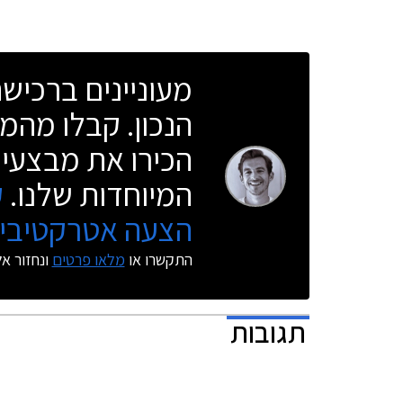
נקי יחסית עם עיטור דמוי מגלש קדמי ופנסי ערפל
קטנים בתוך מסגרת בצורת משולש.
מעוניינים ברכי
בצירוף מע"
הנכון. קבלו מהמו
הכירו את מבצעי 
המיוחדות שלנו.
ק
הצעה אטרקטיבית
התקשרו או
מלאו פרטים
ונחזור א
תגובות