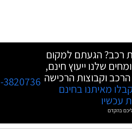
שת רכב? הגעתם למקום
מחים שלנו ייעוץ חינם,
הרכב וקבוצות הרכישה
3-3820736
בלו מאיתנו בחינם
 עכשיו
ליכם בהקדם