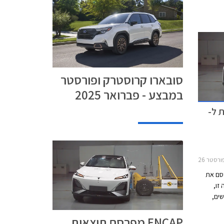
סובארו קרוסטרק ופורסטר
במבצע - פברואר 2025
ת ל-
LBX 20מיני קאנטרימן 2024-2026
ופאי Euro NCAP מפרסם את
זו,
דגמים חדשים,
צפויים
ENCAP מפרסם תוצאות
בציון