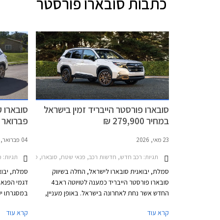
כתבות
סובארו פורסטר
סובארו פורסטר הייבריד זמין בישראל
סובארו 
במחיר 279,900 ₪
פברואר 2025
23 מאי, 2026
04 פברואר, 2025
תגיות:
תגיות:
רכב חדש, חדשות רכב, פנאי שטח, סובארו, סובארו פורסטר 2024-2026מחירון רכב
מ
סמלת, יבואנית סובארו לישראל, החלה בשיווק
סמלת, יבוא
סובארו פורסטר הייבריד כמענה לטויוטה ראב4
דגמי הפנאי
החדש אשר נחת לאחרונה בישראל. באופן מעניין,
הרכיבים החשמליים של המערכת ההיברידית הגיעו
קרא עוד
קרא עוד
מטויוטה כחלק משיתוף הפעולה בין היצרניות. הדגם
00