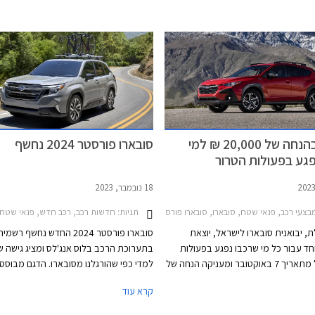
נוספת, וחבילת אבזור הכוללת מקרר בנפח 30
מרבי של 5 כוכבים, פרט לשני דגמים שקיב
כת חילוץ, וערכת קפה. בדגמי קרוסטרק
4 כוכבים - רנו 5 החשמלית שלא הרשימ
יקבלו הרוכשים גם שקע 12V בתא המטען. המבצע
מערכות העזר לנהג ו- MG ZS הייבר
ולמות התצוגה של החברה בין
הרשים בסעיף ההגנה על הנוסעים.
סובארו בהנחה של 20,000 ₪ למי
סובארו פורסטר 2024 נחשף
פגע בפעולות הטרור
18 נובמבר, 2023
צעי רכב, פנאי שטח, סובארו, סובארו פורסטר 2022-2024, סובארו אאוטבק 2021-2025, סובארו איבולטיס 2020-2023, סובארו איבולטיס 2023-2024סובארו קרוסטרק 2023-2026
תגיות:
חדשות רכב, רכב חדש, פנאי שטח, סובארו, סובארו פור
 יבואנית סובארו לישראל, יוצאת
סובארו פורסטר 2024 החדש נחשף רשמי
ד עבור כל מי שרכבו נפגע בפעולות
בתערוכת הרכב בלוס אנג'לס ומציג גישה 
הטרור החל מתאריך 7 באוקטובר ומעניקה הנחה של
למדי כפי שהורגלנו מסובארו. הדגם מבוסס
20,000 ₪ על כל דגמי סובארו למעט סובארו BRZ
פלטפורמה משודרגת של הדור היוצא ומצויד
קרא עוד
הספורטיבית. המבצע תקף עד 30.11.2023 או עד
מנוע בוקסר ותיק כך שלא מדובר בתכנון ח
 ומיועד לאנשים שהרכב אשר בבעלותם
מהיסוד, אך העיצוב חדש לחלוטין, רשימת 