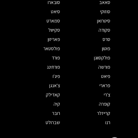
סאאב
סובארו
סוזוקי
סיאט
סיטרואן
סמארט
סקודה
סקייוול
סרס
פאריזון
פוטון
פולסטאר
פולקסווגן
פורד
פורשה
פורתינג
פיאט
פיג'ו
פרארי
צ'אנגן
צ'רי
קאדילק
קופרה
קיה
קרייזלר
רובר
רנו
שברולט