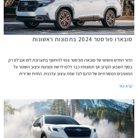
סובארו פורסטר 2024 בתמונות ראשונות
הדור החדש והשישי של סובארו פורסטר צפוי להיחשף בתערוכת לוס אנג'לס רק
בסוף השבוע הקרוב אך תמונותיו כבר דלפו לרשת ומציגות עיצוב השומר על
המוטיבים המסורתיים של הדגם לצד שפת עיצוב עדכנית. החזית שרירית
וספורטיבית יותר הודות לגריל קדמי רחב בגימור שחור מבריק ויחידות תאורה
קרא עוד
הנראות כאילו הן מפוצלות. הפגוש מציג עיצוב נקי יחסית עם עיטור דמוי מגלש
קדמי ופנסי ערפל קטנים בתוך מסגרת בצורת משולש.