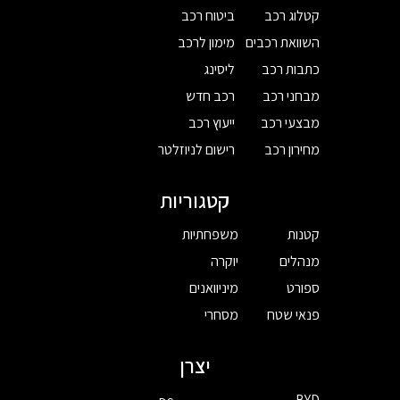
קטלוג רכב
ביטוח רכב
השוואת רכבים
מימון לרכב
כתבות רכב
ליסינג
מבחני רכב
רכב חדש
מבצעי רכב
ייעוץ רכב
מחירון רכב
רישום לניוזלטר
קטגוריות
קטנות
משפחתיות
מנהלים
יוקרה
ספורט
מיניוואנים
פנאי שטח
מסחרי
יצרן
BYD