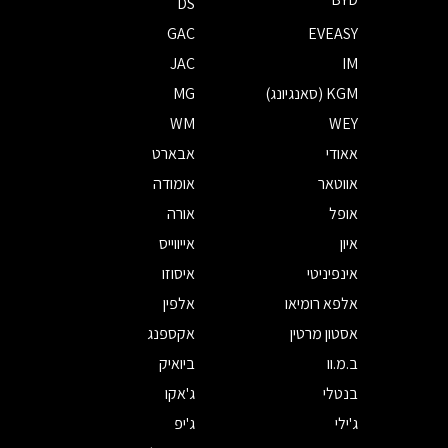
DS
GAC
EVEASY
JAC
IM
KGM (סאנגיונג)
MG
WM
WEY
אאודי
אבארט
אווטאר
אומודה
אופל
אורה
איון
אייווייס
אינפיניטי
איסוזו
אלפא רומיאו
אלפין
אסטון מרטין
אקספנג
ב.מ.וו
ביואיק
בנטלי
ג'אקו
ג'ילי
ג'יפ