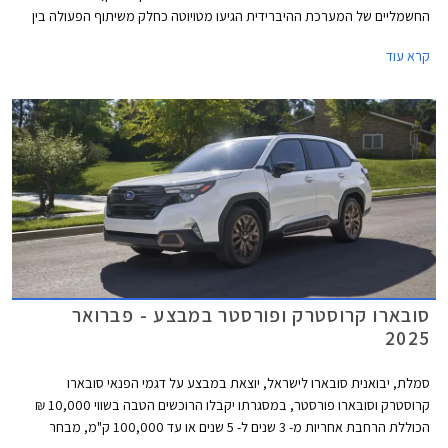
החשמליים של המערכת ההיברידית הגיעו מטויוטה כחלק משיתוף הפעולה בין
היצרניות. הדגם ישווק ברמת האבזור הבכירה במחיר 279,900 ₪, יקר ב-
קרא עוד
21,000 ₪ מגרסת הבנזין המקבילה אך זול ב- 20,000 ₪ מטויוטה ראב4
בגרסת ההנעה הכפולה.
סובארו קרוסטרק ופורסטר במבצע - פברואר
2025
סמלת, יבואנית סובארו לישראל, יוצאת במבצע על דגמי הפנאי סובארו
קרוסטרק וסובארו פורסטר, במסגרתו יקבלו הרוכשים הטבה בשווי 10,000 ₪
הכוללת הרחבת אחריות מ- 3 שנים ל- 5 שנים או עד 100,000 ק"מ, מבחר