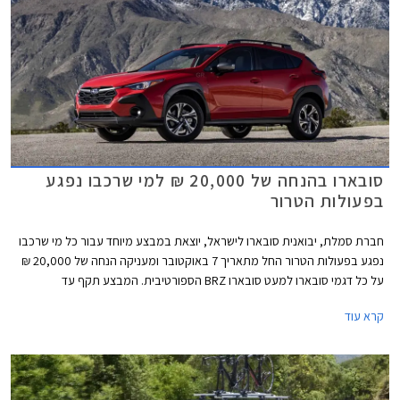
סובארו בהנחה של 20,000 ₪ למי שרכבו נפגע
בפעולות הטרור
חברת סמלת, יבואנית סובארו לישראל, יוצאת במבצע מיוחד עבור כל מי שרכבו
נפגע בפעולות הטרור החל מתאריך 7 באוקטובר ומעניקה הנחה של 20,000 ₪
על כל דגמי סובארו למעט סובארו BRZ הספורטיבית. המבצע תקף עד
30.11.2023 או עד גמר המלאי ומיועד לאנשים שהרכב אשר בבעלותם הוכר
קרא עוד
כנפגע מס רכוש בעקבות מלחמת חרבות ברזל, ושמחזיקים באישור לכך.