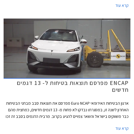
צבעים לבחירה ללא עלות נוספת, וחבילת אבזור הכוללת מקרר בנפח 30
קרא עוד
ליטרים, ערכת חילוץ, וערכת קפה. בדגמי קרוסטרק יקבלו הרוכשים גם שקע 12V
בתא המטען. המבצע נערך בכל אולמות התצוגה של החברה בין התאריכים 3-
28 בפברואר 2025.
ENCAP מפרסם תוצאות בטיחות ל- 13 דגמים
חדשים
ארגון הבטיחות האירופאי Euro NCAP מפרסם את תוצאות סבב מבחני הבטיחות
האחרון לשנה זו, במסגרתו נבדקו לא פחות מ- 13 דגמים חדשים, כמחצית מהם
כבר משווקים בישראל והשאר צפויים להגיע בקרוב. מרבית הדגמים בסבב זה זכו
בציון מרבי של 5 כוכבים, פרט לשני דגמים שקיבלו ציון של 4 כוכבים - רנו 5
קרא עוד
החשמלית שלא הרשימה בסעיף מערכות העזר לנהג ו- MG ZS הייבריד אשר לא