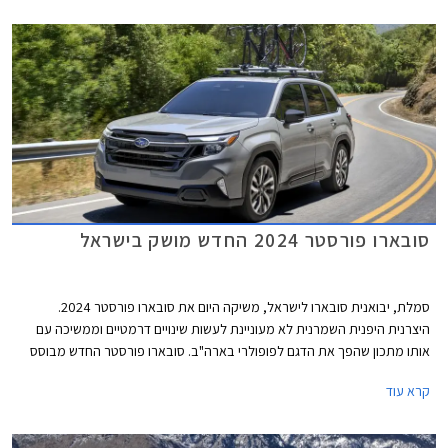
הרשים בסעיף ההגנה על הנוסעים.
סובארו פורסטר 2024 החדש מושק בישראל
סמלת, יבואנית סובארו לישראל, משיקה היום את סובארו פורסטר 2024.
היצרנית היפנית השמרנית לא מעוניינת לעשות שינויים דרמטיים וממשיכה עם
אותו מתכון שהפך את הדגם לפופולרי בארה"ב. סובארו פורסטר החדש מבוסס
על פלטפורמה משודרגת של הדור היוצא ומצויד באותו מנוע בוקסר ותיק בנפח
קרא עוד
2.5 ליטרים אך העיצוב חדש, רשימת האבזור שופרה ומערכות הבטיחות שודרגו.