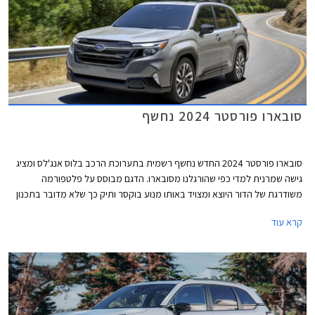
סובארו פורסטר 2024 נחשף
סובארו פורסטר 2024 החדש נחשף רשמית בתערוכת הרכב בלוס אנג'לס ומציג
גישה שמרנית למדי כפי שהורגלנו מסובארו. הדגם מבוסס על פלטפורמה
משודרגת של הדור היוצא ומצויד באותו מנוע בוקסר ותיק כך שלא מדובר בתכנון
חדש מהיסוד, אך העיצוב חדש לחלוטין, רשימת האבזור שופרה, ומערכות
קרא עוד
הבטיחות שודרגו. עוד מבטיחה סובארו כי גרסה היברידית תגיע בהמשך.