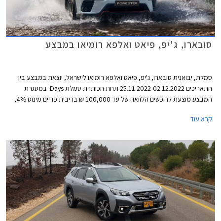
סובארו, ג'יפ, פיאט ואלפא רומיאו במבצע
סמלת, יבואנית סובארו, ג'יפ, פיאט ואלפא רומיאו לישראל, יוצאת במבצע בין
התאריכים 25.11.2022-02.12.2022 תחת הכותרת סמלת Days. במסגרת
המבצע מוצעת לרוכשים הלוואה של עד 100,000 ₪ בריבית פריים מינוס 4%,
כלומר ריבית של 0.25% נכון להיום. לחילופין יוכלו רוכשי דגמי אלפא רומיאו וג'יפ
קרא עוד
לבחור בהלוואה של עד 300,000 ₪ בריבית פריים מינוס 0.5%, כלומר ריבית
של 3.75% נכון להיום. כל מסלולי המימון מוצעים לתקופה של עד 60 חודשים
וכוללים עמלת הקמה בסך 1.5% ממחיר הרכב ודמי משכון ושעבוד בסך 350 ₪,
שניהם בצירוף מע"מ.