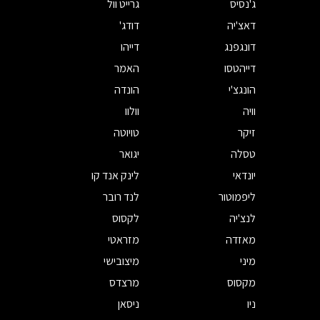
ג'נסיס
גרייט וול
דאצ'יה
דודג'
דונגפנג
דייהו
דייהטסו
האמר
הונגצ'י
הונדה
וויה
וולוו
זיקר
טויוטה
טסלה
יגואר
יונדאי
לינק אנד קו
ליפמוטור
לנד רובר
לנצ'יה
לקסוס
מאזדה
מזראטי
מיני
מיצובישי
מקסוס
מרצדס
ניו
ניסאן