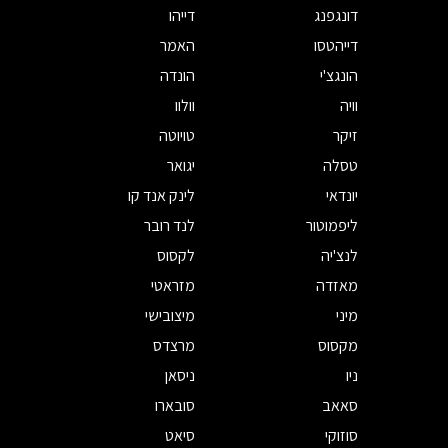
דונגפנג
דייהו
דייהטסו
האמר
הונגצ'י
הונדה
וויה
וולוו
זיקר
טויוטה
טסלה
יגואר
יונדאי
לינק אנד קו
ליפמוטור
לנד רובר
לנצ'יה
לקסוס
מאזדה
מזראטי
מיני
מיצובישי
מקסוס
מרצדס
ניו
ניסאן
סאאב
סובארו
סוזוקי
סיאט