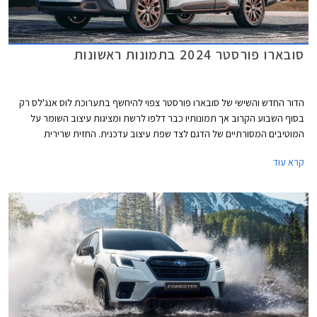
סובארו פורסטר 2024 בתמונות ראשונות
הדור החדש והשישי של סובארו פורסטר צפוי להיחשף בתערוכת לוס אנג'לס רק
בסוף השבוע הקרוב אך תמונותיו כבר דלפו לרשת ומציגות עיצוב השומר על
המוטיבים המסורתיים של הדגם לצד שפת עיצוב עדכנית. החזית שרירית
וספורטיבית יותר הודות לגריל קדמי רחב בגימור שחור מבריק ויחידות תאורה
קרא עוד
הנראות כאילו הן מפוצלות. הפגוש מציג עיצוב נקי יחסית עם עיטור דמוי מגלש
קדמי ופנסי ערפל קטנים בתוך מסגרת בצורת משולש.