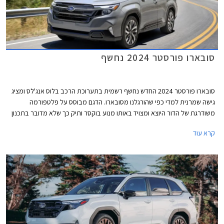
סובארו פורסטר 2024 נחשף
סובארו פורסטר 2024 החדש נחשף רשמית בתערוכת הרכב בלוס אנג'לס ומציג
גישה שמרנית למדי כפי שהורגלנו מסובארו. הדגם מבוסס על פלטפורמה
משודרגת של הדור היוצא ומצויד באותו מנוע בוקסר ותיק כך שלא מדובר בתכנון
חדש מהיסוד, אך העיצוב חדש לחלוטין, רשימת האבזור שופרה, ומערכות
קרא עוד
הבטיחות שודרגו. עוד מבטיחה סובארו כי גרסה היברידית תגיע בהמשך.