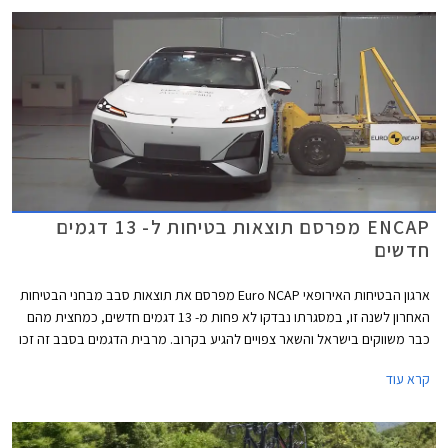
28 בפברואר 2025.
ENCAP מפרסם תוצאות בטיחות ל- 13 דגמים
חדשים
ארגון הבטיחות האירופאי Euro NCAP מפרסם את תוצאות סבב מבחני הבטיחות
האחרון לשנה זו, במסגרתו נבדקו לא פחות מ- 13 דגמים חדשים, כמחצית מהם
כבר משווקים בישראל והשאר צפויים להגיע בקרוב. מרבית הדגמים בסבב זה זכו
בציון מרבי של 5 כוכבים, פרט לשני דגמים שקיבלו ציון של 4 כוכבים - רנו 5
קרא עוד
החשמלית שלא הרשימה בסעיף מערכות העזר לנהג ו- MG ZS הייבריד אשר לא
הרשים בסעיף ההגנה על הנוסעים.