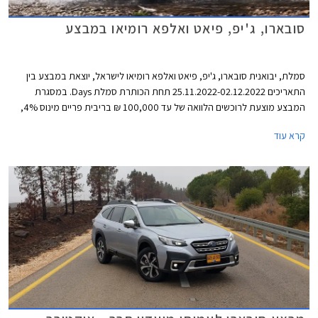
סובארו, ג'יפ, פיאט ואלפא רומיאו במבצע
סמלת, יבואנית סובארו, ג'יפ, פיאט ואלפא רומיאו לישראל, יוצאת במבצע בין
התאריכים 25.11.2022-02.12.2022 תחת הכותרת סמלת Days. במסגרת
המבצע מוצעת לרוכשים הלוואה של עד 100,000 ₪ בריבית פריים מינוס 4%,
כלומר ריבית של 0.25% נכון להיום. לחילופין יוכלו רוכשי דגמי אלפא רומיאו וג'יפ
קרא עוד
לבחור בהלוואה של עד 300,000 ₪ בריבית פריים מינוס 0.5%, כלומר ריבית
של 3.75% נכון להיום. כל מסלולי המימון מוצעים לתקופה של עד 60 חודשים
וכוללים עמלת הקמה בסך 1.5% ממחיר הרכב ודמי משכון ושעבוד בסך 350 ₪,
שניהם בצירוף מע"מ.