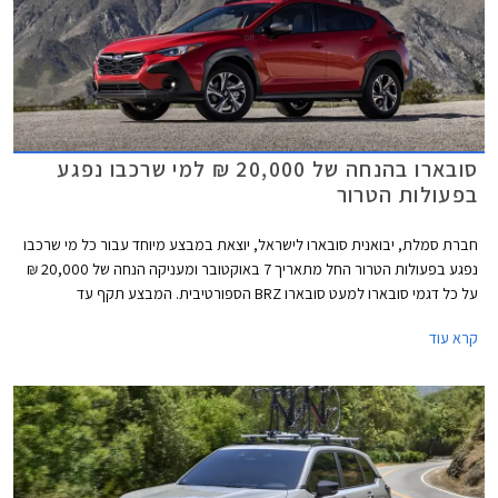
סובארו בהנחה של 20,000 ₪ למי שרכבו נפגע
בפעולות הטרור
חברת סמלת, יבואנית סובארו לישראל, יוצאת במבצע מיוחד עבור כל מי שרכבו
נפגע בפעולות הטרור החל מתאריך 7 באוקטובר ומעניקה הנחה של 20,000 ₪
על כל דגמי סובארו למעט סובארו BRZ הספורטיבית. המבצע תקף עד
30.11.2023 או עד גמר המלאי ומיועד לאנשים שהרכב אשר בבעלותם הוכר
קרא עוד
כנפגע מס רכוש בעקבות מלחמת חרבות ברזל, ושמחזיקים באישור לכך.