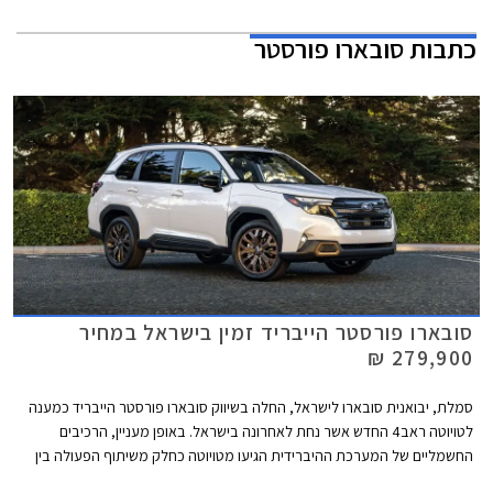
כתבות
סובארו פורסטר
סובארו פורסטר הייבריד זמין בישראל במחיר
279,900 ₪
סמלת, יבואנית סובארו לישראל, החלה בשיווק סובארו פורסטר הייבריד כמענה
לטויוטה ראב4 החדש אשר נחת לאחרונה בישראל. באופן מעניין, הרכיבים
החשמליים של המערכת ההיברידית הגיעו מטויוטה כחלק משיתוף הפעולה בין
היצרניות. הדגם ישווק ברמת האבזור הבכירה במחיר 279,900 ₪, יקר ב-