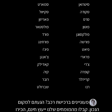
סיטרואן
סמארט
סקודה
סקייוול
סרס
פאריזון
פוטון
פולסטאר
פולקסווגן
פורד
פורשה
פורתינג
פיאט
פיג'ו
פרארי
צ'אנגן
צ'רי
קאדילק
קופרה
קיה
קרייזלר
רובר
רנו
שברולט
מעוניינים ברכישת רכב? הגעתם למקום
הנכון. קבלו מהמומחים שלנו ייעוץ חינם, הכירו