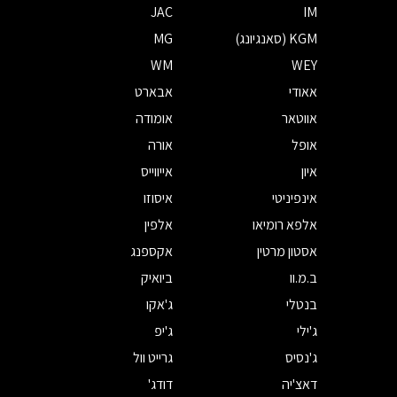
JAC
IM
KGM (סאנגיונג)
MG
WM
WEY
אאודי
אבארט
אווטאר
אומודה
אופל
אורה
איון
אייווייס
אינפיניטי
איסוזו
אלפא רומיאו
אלפין
אסטון מרטין
אקספנג
ב.מ.וו
ביואיק
בנטלי
ג'אקו
ג'ילי
ג'יפ
ג'נסיס
גרייט וול
דאצ'יה
דודג'