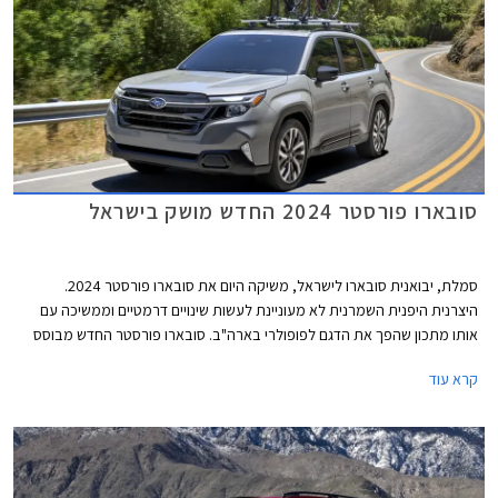
סובארו פורסטר 2024 החדש מושק בישראל
סמלת, יבואנית סובארו לישראל, משיקה היום את סובארו פורסטר 2024.
היצרנית היפנית השמרנית לא מעוניינת לעשות שינויים דרמטיים וממשיכה עם
אותו מתכון שהפך את הדגם לפופולרי בארה"ב. סובארו פורסטר החדש מבוסס
על פלטפורמה משודרגת של הדור היוצא ומצויד באותו מנוע בוקסר ותיק בנפח
קרא עוד
2.5 ליטרים אך העיצוב חדש, רשימת האבזור שופרה ומערכות הבטיחות שודרגו.