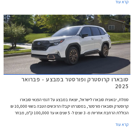
קרא עוד
21,000 ₪ מגרסת הבנזין המקבילה אך זול ב- 20,000 ₪ מטויוטה ראב4
בגרסת ההנעה הכפולה.
סובארו קרוסטרק ופורסטר במבצע - פברואר
2025
סמלת, יבואנית סובארו לישראל, יוצאת במבצע על דגמי הפנאי סובארו
קרוסטרק וסובארו פורסטר, במסגרתו יקבלו הרוכשים הטבה בשווי 10,000 ₪
הכוללת הרחבת אחריות מ- 3 שנים ל- 5 שנים או עד 100,000 ק"מ, מבחר
צבעים לבחירה ללא עלות נוספת, וחבילת אבזור הכוללת מקרר בנפח 30
קרא עוד
ליטרים, ערכת חילוץ, וערכת קפה. בדגמי קרוסטרק יקבלו הרוכשים גם שקע 12V
בתא המטען. המבצע נערך בכל אולמות התצוגה של החברה בין התאריכים 3-