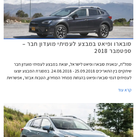
סובארו ופיאט במבצע לעמיתי מועדון חבר –
ספטמבר 2018
סמל"ת, יבואנית סובארו ופיאט לישראל, יוצאת במבצע לעמיתי מועדון חבר
שיתקיים בין התאריכים 25.09.2018 - 24.08.2018. במסגרת המבצע יוצעו
לעמיתים דגמי סובארו ופיאט בהנחות ממחיר המחירון, הטבות אבזור, אפשרויות
מימון בבנק אוצר החייל בריבית פריים מינוס 0.4%, ובתוכנית המימון חבר ליס.
קרא עוד
המבצע יתקיים בכל סוכנויות פיאט וסובארו ברחבי הארץ, וגם ביריד מועדון חבר
בגני התערוכה בתל אביב.