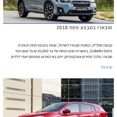
סובארו במבצע פסח 2018
קבוצת סמל"ת, יבואנית סובארו לישראל, יוצאת במבצע תחת הכותרת
SUBARU DAYS, במסגרתו יוצעו הנחות של עד 20,000 ₪ על מגוון דגמי
סובארו. מלבד מחירים אטרקטיביים, ייהנו באי האירוע ממתחם ייעודי לילדים
שיכלול מופע לוליינים של קרקס Y, סדנאות יצירה ופעילויות שונות. המבצע ייערך
קרא עוד
בחול המועד פסח בתאריכים 2-3 באפריל במתחם "הגן בשפיים" בקיבוץ שפיים
בין השעות 9:00-19:00.