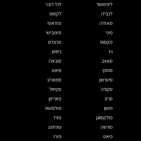
ליפמוטור
לנד רובר
לנצ'יה
לקסוס
מאזדה
מזראטי
מיני
מיצובישי
מקסוס
מרצדס
ניו
ניסאן
סאאב
סובארו
סוזוקי
סיאט
סיטרואן
סמארט
סקודה
סקייוול
סרס
פאריזון
פוטון
פולסטאר
פולקסווגן
פורד
פורשה
פורתינג
פיאט
פיג'ו