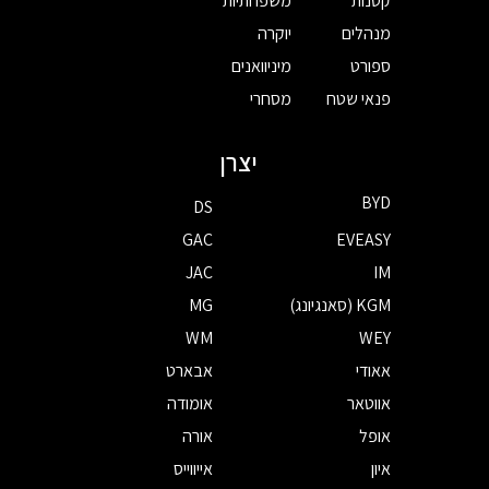
קטנות
משפחתיות
מנהלים
יוקרה
ספורט
מיניוואנים
פנאי שטח
מסחרי
יצרן
BYD
DS
GAC
EVEASY
JAC
IM
KGM (סאנגיונג)
MG
WM
WEY
אאודי
אבארט
אווטאר
אומודה
אופל
אורה
איון
אייווייס