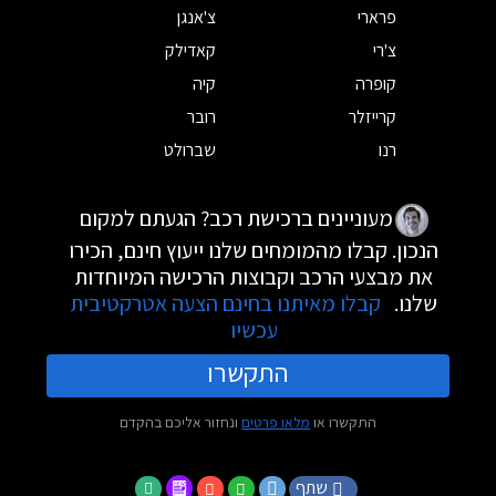
פרארי
צ'אנגן
צ'רי
קאדילק
קופרה
קיה
קרייזלר
רובר
רנו
שברולט
מעוניינים ברכישת רכב? הגעתם למקום
הנכון. קבלו מהמומחים שלנו ייעוץ חינם, הכירו
את מבצעי הרכב וקבוצות הרכישה המיוחדות
שלנו.
קבלו מאיתנו בחינם הצעה אטרקטיבית
עכשיו
התקשרו
התקשרו או
מלאו פרטים
ונחזור אליכם בהקדם
שתף