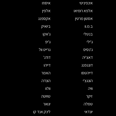
אינפיניטי
איסוזו
אלפא רומיאו
אלפין
אסטון מרטין
אקספנג
ב.מ.וו
ביואיק
בנטלי
ג'אקו
ג'ילי
ג'יפ
ג'נסיס
גרייט וול
דאצ'יה
דודג'
דונגפנג
דייהו
דייהטסו
האמר
הונגצ'י
הונדה
וויה
וולוו
זיקר
טויוטה
טסלה
יגואר
יונדאי
לינק אנד קו