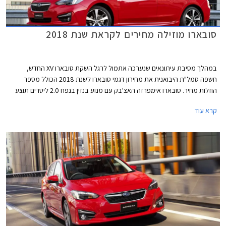
סובארו מוזילה מחירים לקראת שנת 2018
במהלך מסיבת עיתונאים שנערכה אתמול לרגל השקת סובארו XV החדש,
חשפה סמל"ת היבואנית את מחירון דגמי סובארו לשנת 2018 הכולל מספר
הוזלות מחיר. סובארו אימפרזה האצ'בק עם מנוע בנזין בנפח 2.0 ליטרים תוצע
מעתה במחיר 129,000 ₪ המגלם הוזלה של 6,000 ₪ ממחיר המחירון הקודם
קרא עוד
שעמד על 135,000 ₪. בנוסף הצטרפה להיצע המקומי סובארו אימפרזה סדאן
עם אותו מנוע בנפח 2.0 ליטרים במחיר 130,000 ₪.