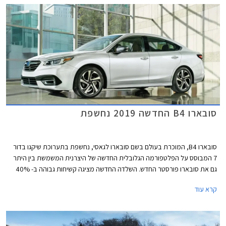
סובארו B4 החדשה 2019 נחשפת
סובארו B4, המוכרת בעולם בשם סובארו לגאסי, נחשפת בתערוכת שיקגו בדור
7 המבוסס על הפלטפורמה הגלובלית החדשה של היצרנית המשמשת בין היתר
גם את סובארו פורסטר החדש. השלדה החדשה מציגה קשיחות גבוהה ב- 40%
ביחס לדגם הפורש, התורמת לשיפור מדדי ה- NVH והבטיחות הפסיבית.
קרא עוד