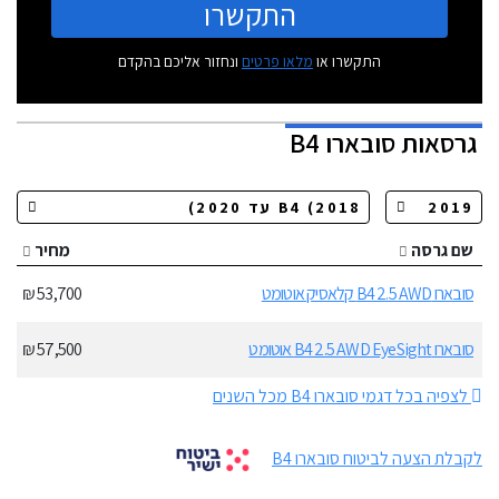
התקשרו
התקשרו או
מלאו פרטים
ונחזור אליכם בהקדם
גרסאות
סובארו B4
שם גרסה
מחיר
סובארו B4 2.5 AWD קלאסיק אוטומט
53,700 ₪
סובארו B4 2.5 AWD EyeSight אוטומט
57,500 ₪
לצפיה בכל דגמי סובארו B4 מכל השנים
לקבלת הצעה לביטוח סובארו B4