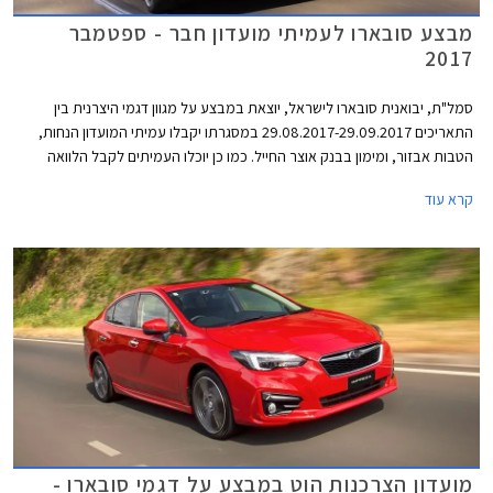
מבצע סובארו לעמיתי מועדון חבר - ספטמבר
2017
סמל"ת, יבואנית סובארו לישראל, יוצאת במבצע על מגוון דגמי היצרנית בין
התאריכים 29.08.2017-29.09.2017 במסגרתו יקבלו עמיתי המועדון הנחות,
הטבות אבזור, ומימון בבנק אוצר החייל. כמו כן יוכלו העמיתים לקבל הלוואה
בתנאים מועדפים במסגרת תכנית המימון חבר ליס. המבצע ייערך בכל אולמות
קרא עוד
התצוגה של סובארו ברחבי הארץ.
מועדון הצרכנות הוט במבצע על דגמי סובארו -