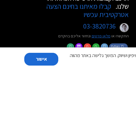
שלנו.
קבלו מאיתנו בחינם הצעה
אטרקטיבית עכשיו
03-3820736
התקשרו או
מלאו פרטים
ונחזור אליכם בהקדם
שתף
פיון ושיווק. המשך גלישה באתר מהווה
אישור
נקה הכל
הוסף עד 4 רכבים
להשוואה ולחץ על
׳השווה׳
השווה