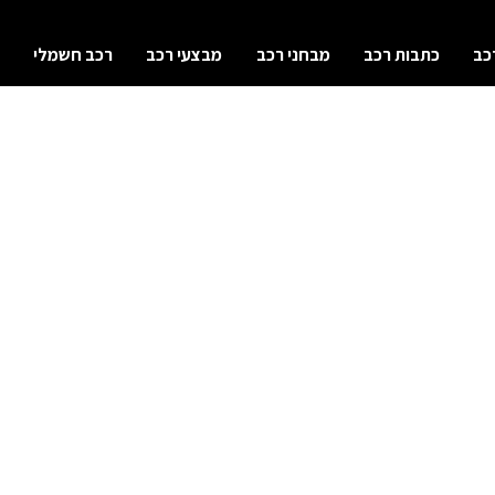
כב
כתבות רכב
מבחני רכב
מבצעי רכב
רכב חשמלי