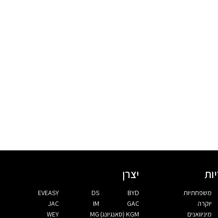
ות
יצרן
משפחתיות
BYD
DS
EVEASY
יוקרה
GAC
IM
JAC
מיניוואנים
KGM (סאנגיונג)
MG
WEY