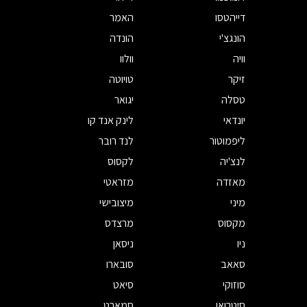
דייהטסו
האמר
הונגצ'י
הונדה
וויה
וולוו
זיקר
טויוטה
טסלה
יגואר
יונדאי
לינק אנד קו
ליפמוטור
לנד רובר
לנצ'יה
לקסוס
מאזדה
מזראטי
מיני
מיצובישי
מקסוס
מרצדס
ניו
ניסאן
סאאב
סובארו
סוזוקי
סיאט
סיטרואן
סמארט