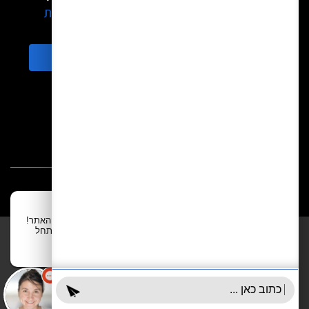
שלנו.
קבלו מאיתנו בחינם הצעה אטרקטיבית
עכשיו
התקשרו
התקשרו או
מלאו פרטים
ונחזור אליכם בהקדם
שתף
לפורטל הרכב גיר דרושים כתבי רכב -
לחצו כאן כדי להצטרף
שלום 👋 אני
הצ'אטבוט של האתר!
צריך עזרה? התחל
אודותינו
שאלות נפוצות
שיחה.
לתנאי השימוש
מדיניות פרטיות
הצהרת נגישות
צור קשר