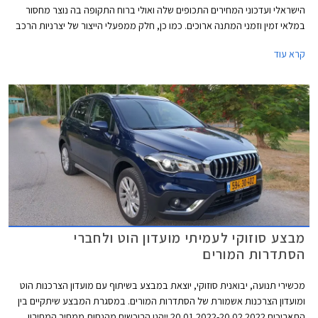
הישראלי ועדכוני המחירים התכופים שלה ואולי ברוח התקופה בה נוצר מחסור
במלאי זמין וזמני המתנה ארוכים. כמו כן, חלק ממפעלי הייצור של יצרניות הרכב
משדרגים באופן תכוף את מפרטי הרכבים והעלויות מגולגלות אל הצרכן.
קרא עוד
מבצע סוזוקי לעמיתי מועדון הוט ולחברי
הסתדרות המורים
מכשירי תנועה, יבואנית סוזוקי, יוצאת במבצע בשיתוף עם מועדון הצרכנות הוט
ומועדון הצרכנות אשמורת של הסתדרות המורים. במסגרת המבצע שיתקיים בין
התאריכים 20.01.2022-20.02.2022 ייהנו הרוכשים מהנחות ממחיר המחירון