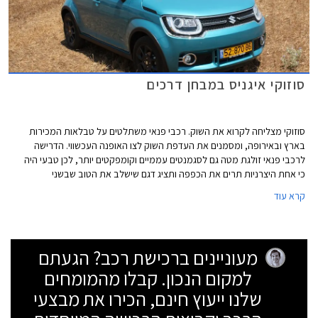
סוזוקי איגניס במבחן דרכים
סוזוקי מצליחה לקרוא את השוק. רכבי פנאי משתלטים על טבלאות המכירות
בארץ ובאירופה, ומסמנים את העדפת השוק לצו האופנה העכשווי. הדרישה
לרכבי פנאי זולגת מטה גם לסגמנטים עממיים וקומפקטים יותר, לכן טבעי היה
כי אחת היצרניות תרים את הכפפה ותציג דגם שישלב את הטוב שבשני
העולמות. טבעי עוד יותר שתהיה זו סוזוקי, לה מוניטין רב שנים בתחום השטח
קרא עוד
הקומפקטי עם דגמים כגון הג'ימיני וניסיון מוכח עם דגמי מיני כגון האלטו אשר
הניעה מחדש את סגמנט המיני בשוק הרכב הישראלי. השילוב יצר מיני
קרוסאובר העונה לשם סוזוקי איגניס, שם מוכר מהעבר.
מעוניינים ברכישת רכב? הגעתם
למקום הנכון. קבלו מהמומחים
שלנו ייעוץ חינם, הכירו את מבצעי