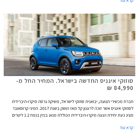
קרא עוד
של המועדון, ואפשרות להלוואה ללא ריבית עד 70,000 ₪.
סוזוקי איגניס החדשה בישראל. המחיר החל מ-
84,990 ₪
חברת מכשירי תנועה, יבואנית סוזוקי לישראל, משיקה גרסה מיקרו-היברידית
לסוזוקי איגניס אשר זוכה לרענון קל מאז הושק בשנת 2017. המיני קרוסאובר
מציג כעת יחידת הנעה מיקרו-היברידית הכוללת מנוע בנזין בנפח 1.2 ליטרים
בהספק 83 כ״ס, יחד עם מנוע חשמלי בהספק 2.3 קוט״ש וסוללת ליתיום-יון 0.12
קרא עוד
קוט"ש קטנטנה הממוקמת מתחת למושב הנהג. יחידת הנעה זו משודכת לתיבת
הילוכים אוטומטית רציפה או לתיבת הילוכים ידנית.