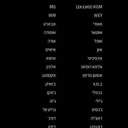
KGM (סאנגיונג)
MG
WM
WEY
אאודי
אבארט
אווטאר
אומודה
אופל
אורה
איון
אייווייס
אינפיניטי
איסוזו
אלפא רומיאו
אלפין
אסטון מרטין
אקספנג
ב.מ.וו
ביואיק
בנטלי
ג'אקו
ג'ילי
ג'יפ
ג'נסיס
גרייט וול
דאצ'יה
דודג'
דונגפנג
דייהו