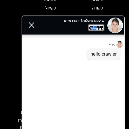
סקודה
סקייוול
סרס
פאריזון
פוטון
פולסטאר
פולקסווגן
פורד
פורשה
פורתינג
פיאט
פיג'ו
פרארי
צ'אנגן
צ'רי
קאדילק
קופרה
קיה
קרייזלר
רובר
רנו
שברולט
מעוניינים ברכישת רכב? הגעתם למקום
הנכון. קבלו מהמומחים שלנו ייעוץ חינם, הכירו
את מבצעי הרכב וקבוצות הרכישה המיוחדות