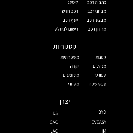
כתבות רכב
ליסינג
מבחני רכב
רכב חדש
מבצעי רכב
ייעוץ רכב
מחירון רכב
רישום לניוזלטר
קטגוריות
קטנות
משפחתיות
מנהלים
יוקרה
ספורט
מיניוואנים
פנאי שטח
מסחרי
יצרן
BYD
DS
GAC
EVEASY
JAC
IM