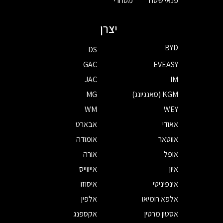
פנאי שטח
מסחרי
יצרן
BYD
DS
GAC
EVEASY
JAC
IM
KGM (סאנגיונג)
MG
WM
WEY
אאודי
אבארט
אווטאר
אומודה
אופל
אורה
איון
אייווייס
אינפיניטי
איסוזו
אלפא רומיאו
אלפין
אסטון מרטין
אקספנג