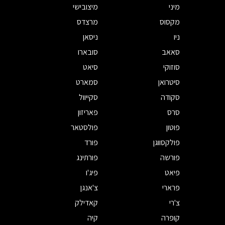
מיני
מיצובישי
מקסוס
מרצדס
ניו
ניסאן
סאאב
סובארו
סוזוקי
סיאט
סיטרואן
סמארט
סקודה
סקייוול
סרס
פאריזון
פוטון
פולסטאר
פולקסווגן
פורד
פורשה
פורתינג
פיאט
פיג'ו
פרארי
צ'אנגן
צ'רי
קאדילק
קופרה
קיה