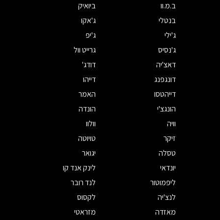
ב.מ.וו
ביואיק
בנטלי
ג'אקו
ג'ילי
ג'יפ
ג'נסיס
גרייט וול
דאצ'יה
דודג'
דונגפנג
דייהו
דייהטסו
האמר
הונגצ'י
הונדה
וויה
וולוו
זיקר
טויוטה
טסלה
יגואר
יונדאי
לינק אנד קו
ליפמוטור
לנד רובר
לנצ'יה
לקסוס
מאזדה
מזראטי