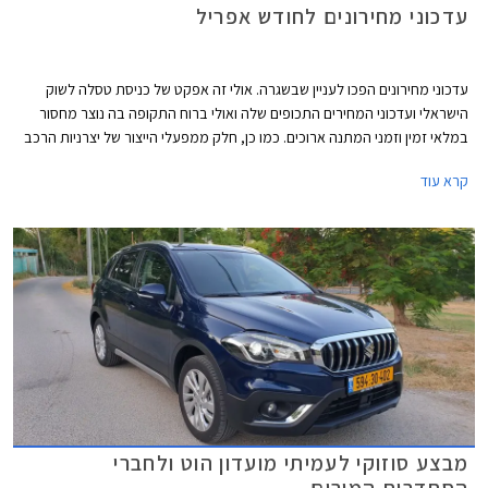
עדכוני מחירונים לחודש אפריל
עדכוני מחירונים הפכו לעניין שבשגרה. אולי זה אפקט של כניסת טסלה לשוק
הישראלי ועדכוני המחירים התכופים שלה ואולי ברוח התקופה בה נוצר מחסור
במלאי זמין וזמני המתנה ארוכים. כמו כן, חלק ממפעלי הייצור של יצרניות הרכב
משדרגים באופן תכוף את מפרטי הרכבים והעלויות מגולגלות אל הצרכן.
קרא עוד
מבצע סוזוקי לעמיתי מועדון הוט ולחברי