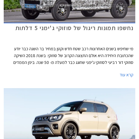
נחשפו תמונות ריגול של סוזוקי ג'ימני 5 דלתות
מי שחיפש בשנים האחרונות רכב שטח חדש וקטן במחיר בר השגה כבר יודע
שהכתובת היחידה היא אולם התצוגה הקרוב של סוזוקי. בשנת 2018 השיקה
סוזוקי דור רביעי לסוזוקי ג'ימני שחוגג כבר למעלה מ- 50 שנה. ביפן הממדים
הזעירים מסייעים לו להיכנס להגדרת רכבי Kei Cars זעירים הזכאים להנחות
קרא עוד
במיסוי ומקילים את ההתניידות בסמטאות הצפופות. בישראל זוכה הדור הנוכחי
לביקוש רב עם רשימת המתנה ארוכה.