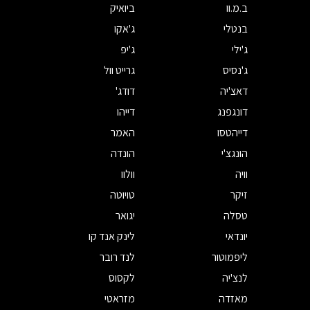
ב.מ.וו
ביואיק
בנטלי
ג'אקו
ג'ילי
ג'יפ
ג'נסיס
גרייט וול
דאצ'יה
דודג'
דונגפנג
דייהו
דייהטסו
האמר
הונגצ'י
הונדה
וויה
וולוו
זיקר
טויוטה
טסלה
יגואר
יונדאי
לינק אנד קו
ליפמוטור
לנד רובר
לנצ'יה
לקסוס
מאזדה
מזראטי