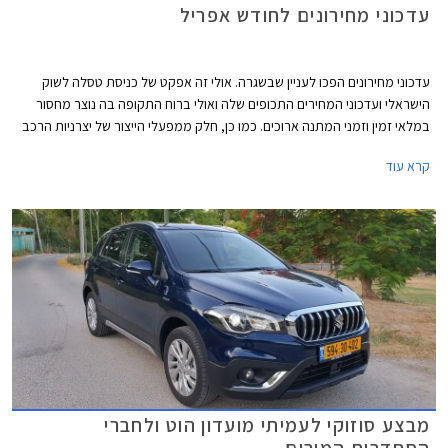
עדכוני מחירונים לחודש אפריל
עדכוני מחירונים הפכו לעניין שבשגרה. אולי זה אפקט של כניסת טסלה לשוק
הישראלי ועדכוני המחירים התכופים שלה ואולי ברוח התקופה בה נוצר מחסור
במלאי זמין וזמני המתנה ארוכים. כמו כן, חלק ממפעלי הייצור של יצרניות הרכב
משדרגים באופן תכוף את מפרטי הרכבים והעלויות מגולגלות אל הצרכן.
קרא עוד
מבצע סוזוקי לעמיתי מועדון הוט ולחברי