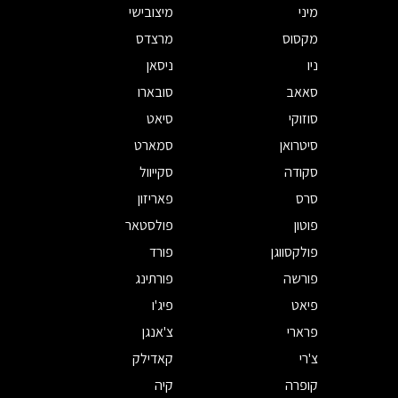
מיני
מיצובישי
מקסוס
מרצדס
ניו
ניסאן
סאאב
סובארו
סוזוקי
סיאט
סיטרואן
סמארט
סקודה
סקייוול
סרס
פאריזון
פוטון
פולסטאר
פולקסווגן
פורד
פורשה
פורתינג
פיאט
פיג'ו
פרארי
צ'אנגן
צ'רי
קאדילק
קופרה
קיה