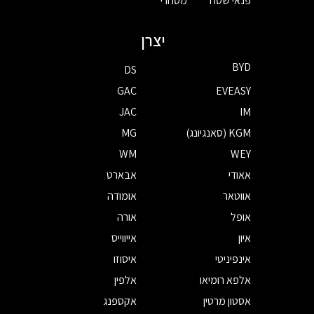
פנאי שטח
מסחרי
יצרן
BYD
DS
GAC
EVEASY
JAC
IM
KGM (סאנגיונג)
MG
WM
WEY
אאודי
אבארט
אווטאר
אומודה
אופל
אורה
איון
אייווייס
אינפיניטי
איסוזו
אלפא רומיאו
אלפין
אסטון מרטין
אקספנג