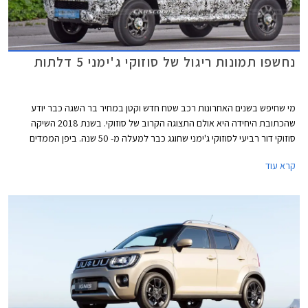
נחשפו תמונות ריגול של סוזוקי ג'ימני 5 דלתות
מי שחיפש בשנים האחרונות רכב שטח חדש וקטן במחיר בר השגה כבר יודע
שהכתובת היחידה היא אולם התצוגה הקרוב של סוזוקי. בשנת 2018 השיקה
סוזוקי דור רביעי לסוזוקי ג'ימני שחוגג כבר למעלה מ- 50 שנה. ביפן הממדים
הזעירים מסייעים לו להיכנס להגדרת רכבי Kei Cars זעירים הזכאים להנחות
קרא עוד
במיסוי ומקילים את ההתניידות בסמטאות הצפופות. בישראל זוכה הדור הנוכחי
לביקוש רב עם רשימת המתנה ארוכה.