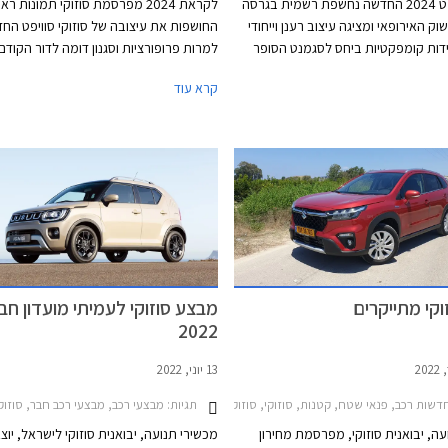
סוזוקי סוויפט 2024 החדשה נחשפת רשמית בגרסה
לקראת 2024 מפרסמת סוזוקי תמונות ר
ק האירופאי ומציגה עיצוב רענן וייחודי
החושפות את עיצובה של סוזוקי סוויפט הח
ות קומפקטיות ביחס לסגמנט הסופר
למרות פרופורציות וסגנון דומה לדור הקודם
 לקודמתה, מערכות בטיחות אקטיביות
נחשף בשנת 2016, מדובר בדור כל 
קרא עוד
חידת הנעה חדשה. היצרנית מבטיחה כי
מעניין יותר הכולל שבכה נמוכה עם מסגרת
כונות המאפיינות את הדגם, ביניהן
פנסי לד עם חותמת תאורה בולטת, צביעה דו
ה מהנה, יכולת תמרון גבוהה בסביבה
ויחידות תאורה רבועות מאחור.
יכת דלק נמוכה ומחיר נגיש.
וקי מתייקרים
מבצע סוזוקי לעמיתי מועדון חבר 
2022
13 יוני, 2022
שות רכב, פנאי שטח, קטנות, סוזוקי, סוזוקי סוויפט 2020-2024, סוזוקי איגניס 2020-2025, סוזוקי ג'ימני 2019-2025, סוזוקי S-Cross 2022-2026סוזוקי ויטרה 2019-2025
תגיות:
מבצעי רכב, מבצעי רכב חבר, סוזוקי, סוזוקי סוויפט 2020-2024, סוזוקי איגניס 2020-2025, סוזוקי ויטרה 019-2025
עה, יבואנית סוזוקי, מפרסמת מחירון
מכשירי תנועה, יבואנית סוזוקי לישראל, יוצ