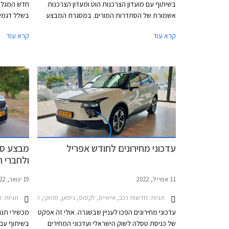
בשיתוף עם מועדון הצרכנות הוט ומעדון הצרכנות
אשמורת של הסתדרות המורים. במסגרת המבצע
בשלל דגמים
שיתקיים בין התאריכים 15.01.2023 - 17.02.2023
שלישית עבו
קרא עוד
קרא עוד
ייהנו הרוכשים מהנחות ממחיר המחירון ומהטבות
אבזור. בנוסף יוכלו הרוכשים לבחור בעסקת ליסינג
במסירות ר
פרטי תפעולי באמצעות החברת הליסינג כספא
מבית מכשירי תנועה, עם אופציה לחבילת שירות
הכוללת טיפולים תקופתיים, החלפת צמיגים,
והחלפת מצבר.
עדכוני מחירונים לחודש אפריל
מבצע סוז
ולחברי 
11 אפריל, 2022
19 ינואר, 2022
תגיות:
חדשות רכב, אייווייס, לקסוס, ניסאן, סוזוקי, סוזוקי סוויפט 2020-2024, אייווייס U5 2021-2023, לקסוס IS 2021-2026, לקסוס LS 2018-2021, לקסוס NX 2022-2026, ניסאן ג'וק 2020-2024, ניסאן מיקרה 2019-2023, ניסאן אלטימה 2019-2023, סוזוקי איגניס 2020-2025סוזוקי ג'ימני 2019-2025
תגיות:
מבצ
עדכוני מחירונים הפכו לעניין שבשגרה. אולי זה אפקט
מכשירי תנוע
של כניסת טסלה לשוק הישראלי ועדכוני המחירים
בשיתוף עם 