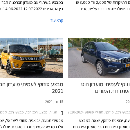
חדש המגלם התייקרות של 2,000 עד 3,000 ₪
במבצע בשיתוף עם מועדון הצרכנות חבר ש
 פופולריים. מדובר בעליית מחיר
בין התאריכ
ר חלק מדגמי סוזוקי מאז תחילת השנה,
המבצע יוצעו דגמי סוזוקי בהנחות ממחיר ה
קרא עוד
וזאת בשעה שסוזוקי סובלת מירידה של 31%
עם הטבות אבזור במתנה. המבצע יתקיים 
כב חדש מאז תחילת השנה.
סוכנויות סוזוקי ברחבי הארץ.
וקי לעמיתי מועדון הוט
מבצע סוזוקי לעמיתי מועדון חבר 
הסתדרות המורים
2021
15 יוני, 2021
עי רכב, סוזוקי, סוזוקי סוויפט 2020-2024, סוזוקי איגניס 2017-2020, סוזוקי ויטרה 2019-2025, סוזוקי קרוסאובר 2017-2022סוזוקי ג'ימני 2019-2025
תגיות:
מבצעי רכב חבר, מבצעי רכב, קטנות, משפחתיות, פנאי שטח, סוזוקי, סוזו
ה, יבואנית סוזוקי, יוצאת במבצע
מכשירי תנועה, יבואנית סוזוקי לישראל, יוצ
מועדון הצרכנות הוט ומועדון הצרכנות
אלו במבצע לעמיתי חבר במסגרתו יוכלו לי