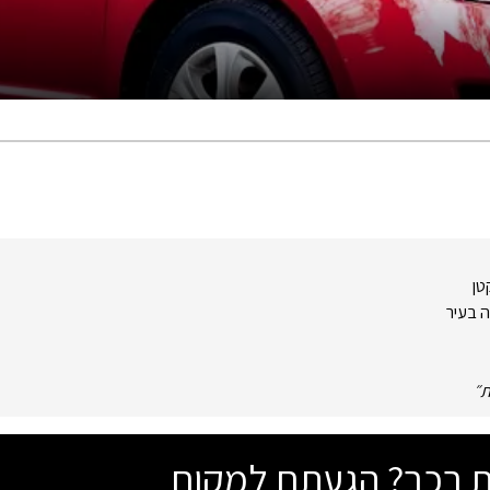
טן
ה בעיר
ת
״
שת רכב? הגעתם למקום