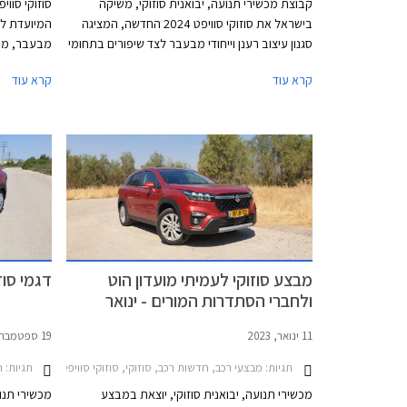
קבוצת מכשירי תנועה, יבואנית סוזוקי, משיקה
בישראל את סוזוקי סוויפט 2024 החדשה, המציגה
המיועדת לשו
סגנון עיצוב רענן וייחודי מבעבר לצד שיפורים בתחומי
מבעבר, מיד
הבטיחות, האבזור ויחידת ההנעה. עם זאת, שומר
מיני בדומה
קרא עוד
קרא עוד
הדגם על התכונות המאפיינות אותו לדורותיו - מידות
נוספות, וי
קומפקטיות המאפשרות יכולת תמרון גבוהה בסביבה
שמרה על הת
עירונית, חווית נהיגה מהנה, וצריכת דלק נמוכה.
חווית נהיג
המחיר התייקר ועומד על החל מ- 113,990 ₪
עירונית, צר
לגרסה ידנית או 126,990 ₪ לגרסה אוטומטית.
מבצע סוזוקי לעמיתי מועדון הוט
דגמי סוז
ולחברי הסתדרות המורים - ינואר
2023
11 ינואר, 2023
19 ספטמבר, 2022
תגיות:
מבצעי רכב, חדשות רכב, סוזוקי, סוזוקי סוויפט 2020-2024, סוזוקי S-Cross 2022-2026, סוזוקי איגניס 2020-2025, סוזוקי ג'ימני 2019-2025סוזוקי ויטרה 2019-2025
תגיות:
חד
מכשירי תנועה, יבואנית סוזוקי, יוצאת במבצע
מכשירי תנו