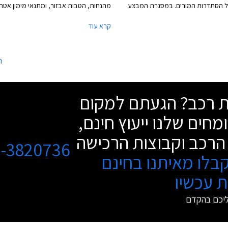
 הסתדרות המורים. במסגרת המבצע
מהנחות, הטבות אבזור, ומתנאי מימון אטר
שיתקיים בין התאריכים 20.01.2022-20.02.2022
על מגוון דגמי החברה. המבצע יערך בין הת
קרא עוד
שים מהנחות ממחיר המחירון והטבות
15.06.2021-13.07.2021 בכל או
סף יוכלו הרוכשים לבחור בעסקת ליסינג
סוזוקי ברחבי הארץ.
צעות חברת הליסינג כספא מבית
ה
עה, עם אופציה לחבילת שירות הכוללת
ופתיים, החלפת צמיגים, והחלפת מצבר.
שת רכב? הגעתם למקום
מחים שלנו ייעוץ חינם,
הרכב וקבוצות הרכישה
3-3820736
בלו מאיתנו בחינם
 עכשיו
ליכם בהקדם