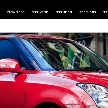
כב
כתבות רכב
מבחני רכב
מבצעי רכב
רכב חשמלי