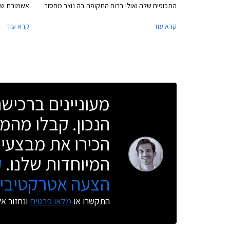
התכופים שלה ואולי ברוח התקופה בה נוצר מחסור
אשמורת של
במלאי זמין וזמני המתנה ארוכים. כמו כן, חלק
קרא עוד
קרא עוד
ממפעלי הייצור של יצרניות הרכב משדרגים באופן
ייהנו הרוכ
תכוף את מפרטי הרכבים והעלויות מגולגלות אל
אבזור. בנו
הצרכן.
פרטית באמ
מכשירי תנו
טיפולים תק
מעוניינים ברכי
הנכון. קבלו מהמו
הכירו את מבצעי 
המיוחדות שלנו.
ק
הצעה אטרקטיבית
התקשרו או
מלאו פרטים
ונחזור א