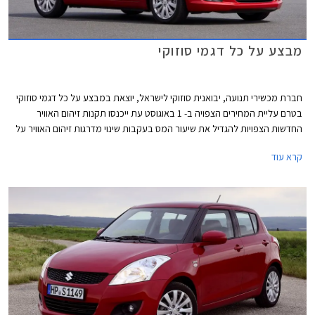
מבצע על כל דגמי סוזוקי
חברת מכשירי תנועה, יבואנית סוזוקי לישראל, יוצאת במבצע על כל דגמי סוזוקי
בטרם עליית המחירים הצפויה ב- 1 באוגוסט עת ייכנסו תקנות זיהום האוויר
החדשות הצפויות להגדיל את שיעור המס בעקבות שינוי מדרגות זיהום האוויר על
פיהם מקבלים הטבות מיסוי לרכבים. נציין, כי באופן מעט מעוות הרכבים שצפויים
קרא עוד
להיפגע ממהלך זה הם דווקא הרכבים הפחות מזהמים, שכן בעקבות שינוי נוסחת
זיהום האוויר הם צפויים לעלות לדרגת זיהום אוויר גבוהה יותר וליהנות מהטבה
נמוכה יותר וכפועל יוצא צפוי מחירם לעלות, בעוד רכבים מזהמים שגם כך
נמצאים בדרגות הזיהום הגבוהות ואינם נהנים מהטבת המיסוי מחירם אינו צפוי
להשתנות.