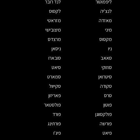
ליפמוטור
לנד רובר
לנצ'יה
לקסוס
מאזדה
מזראטי
מיני
מיצובישי
מקסוס
מרצדס
ניו
ניסאן
סאאב
סובארו
סוזוקי
סיאט
סיטרואן
סמארט
סקודה
סקייוול
סרס
פאריזון
פוטון
פולסטאר
פולקסווגן
פורד
פורשה
פורתינג
פיאט
פיג'ו