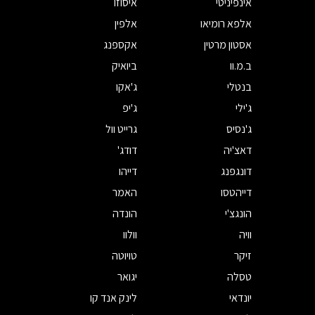
אינפיניטי
איסוזו
אלפא רומיאו
אלפין
אסטון מרטין
אקספנג
ב.מ.וו
ביואיק
בנטלי
ג'אקו
ג'ילי
ג'יפ
ג'נסיס
גרייט וול
דאצ'יה
דודג'
דונגפנג
דייהו
דייהטסו
האמר
הונגצ'י
הונדה
וויה
וולוו
זיקר
טויוטה
טסלה
יגואר
יונדאי
לינק אנד קו