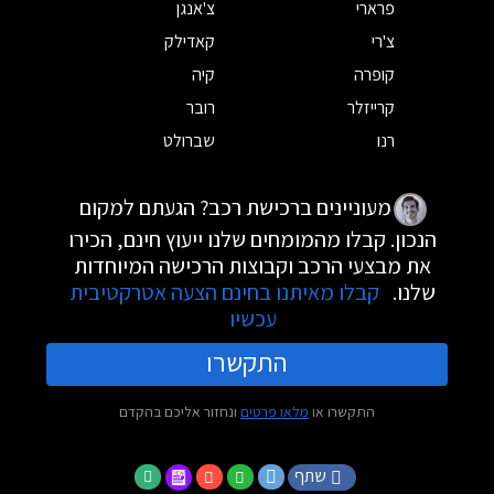
פרארי
צ'אנגן
צ'רי
קאדילק
קופרה
קיה
קרייזלר
רובר
רנו
שברולט
מעוניינים ברכישת רכב? הגעתם למקום
הנכון. קבלו מהמומחים שלנו ייעוץ חינם, הכירו
את מבצעי הרכב וקבוצות הרכישה המיוחדות
שלנו.
קבלו מאיתנו בחינם הצעה אטרקטיבית
עכשיו
התקשרו
התקשרו או
מלאו פרטים
ונחזור אליכם בהקדם
שתף