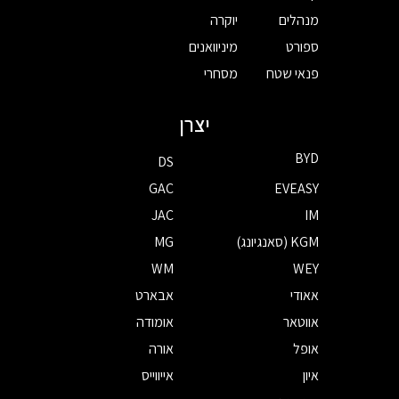
מנהלים
יוקרה
ספורט
מיניוואנים
פנאי שטח
מסחרי
יצרן
BYD
DS
GAC
EVEASY
JAC
IM
KGM (סאנגיונג)
MG
WM
WEY
אאודי
אבארט
אווטאר
אומודה
אופל
אורה
איון
אייווייס