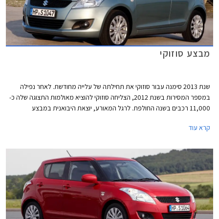
מבצע סוזוקי
שנת 2013 סימנה עבור סוזוקי את תחילתה של עלייה מחודשת. לאחר נפילה
במספר המסירות בשנת 2012, הצליחה סוזוקי להוציא מאולמות התצוגה שלה כ-
11,000 רכבים בשנה החולפת. לרגל המאורע, יוצאת היבואנית במבצע
במסגרתו יינתנו הנחות של עד 11,000 ₪ על מגוון דגמים. המבצע בתוקף עד
קרא עוד
21.02.2014 או עד גמר המלאי.