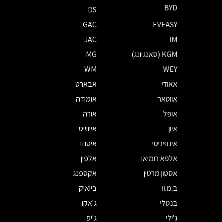
BYD
DS
GAC
EVEASY
JAC
IM
KGM (סאנגיונג)
MG
WM
WEY
אאודי
אבארט
אווטאר
אומודה
אופל
אורה
איון
אייווייס
אינפיניטי
איסוזו
אלפא רומיאו
אלפין
אסטון מרטין
אקספנג
ב.מ.וו
ביואיק
בנטלי
ג'אקו
ג'ילי
ג'יפ