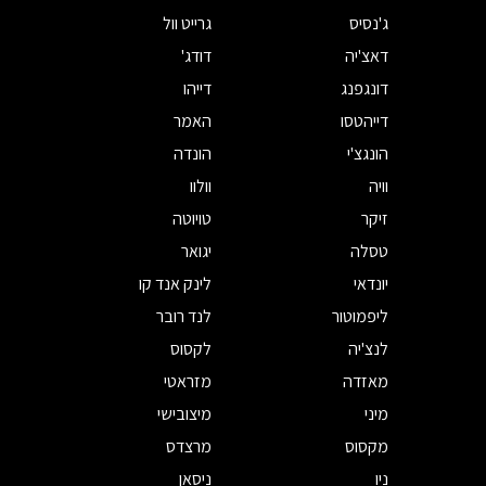
ג'נסיס
גרייט וול
דאצ'יה
דודג'
דונגפנג
דייהו
דייהטסו
האמר
הונגצ'י
הונדה
וויה
וולוו
זיקר
טויוטה
טסלה
יגואר
יונדאי
לינק אנד קו
ליפמוטור
לנד רובר
לנצ'יה
לקסוס
מאזדה
מזראטי
מיני
מיצובישי
מקסוס
מרצדס
ניו
ניסאן