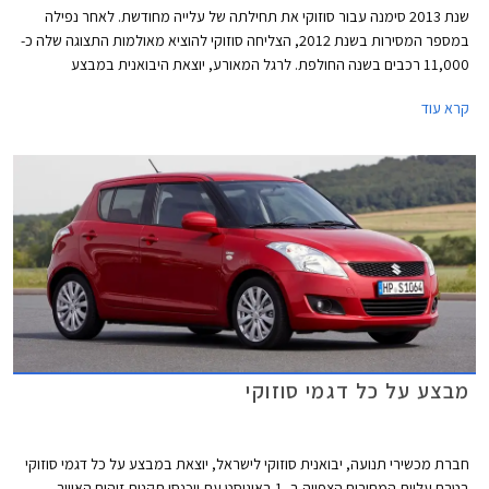
שנת 2013 סימנה עבור סוזוקי את תחילתה של עלייה מחודשת. לאחר נפילה
במספר המסירות בשנת 2012, הצליחה סוזוקי להוציא מאולמות התצוגה שלה כ-
11,000 רכבים בשנה החולפת. לרגל המאורע, יוצאת היבואנית במבצע
במסגרתו יינתנו הנחות של עד 11,000 ₪ על מגוון דגמים. המבצע בתוקף עד
קרא עוד
21.02.2014 או עד גמר המלאי.
מבצע על כל דגמי סוזוקי
חברת מכשירי תנועה, יבואנית סוזוקי לישראל, יוצאת במבצע על כל דגמי סוזוקי
בטרם עליית המחירים הצפויה ב- 1 באוגוסט עת ייכנסו תקנות זיהום האוויר