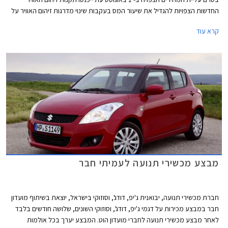
החדשות הצפויות להגדיל את שיעור המס בעקבות שינוי מדרגות זיהום האוויר על
פיהם מקבלים הטבות מיסוי לרכבים. נציין, כי באופן מעט מעוות הרכבים שצפויים
קרא עוד
להיפגע ממהלך זה הם דווקא הרכבים הפחות מזהמים, שכן בעקבות שינוי נוסחת
זיהום האוויר הם צפויים לעלות לדרגת זיהום אוויר גבוהה יותר וליהנות מהטבה
נמוכה יותר וכפועל יוצא צפוי מחירם לעלות, בעוד רכבים מזהמים שגם כך
נמצאים בדרגות הזיהום הגבוהות ואינם נהנים מהטבת המיסוי מחירם אינו צפוי
להשתנות.
מבצע מכשירי תנועה לעמיתי חבר
חברת מכשירי תנועה, יבואנית ג'יפ, דודג', וסוזוקי בישראל, יוצאת בשיתוף מועדון
חבר במבצע מכירות על דגמי ג'יפ, דודג', וסוזוקי השונים, שלושה חודשים בלבד
לאחר מבצע מכשירי תנועה לחברי מועדון הוט. המבצע יערך בכל אולמות