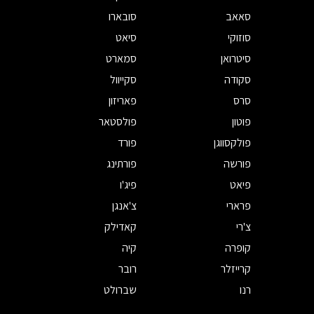
סאאב
סובארו
סוזוקי
סיאט
סיטרואן
סמארט
סקודה
סקייוול
סרס
פאריזון
פוטון
פולסטאר
פולקסווגן
פורד
פורשה
פורתינג
פיאט
פיג'ו
פרארי
צ'אנגן
צ'רי
קאדילק
קופרה
קיה
קרייזלר
רובר
רנו
שברולט