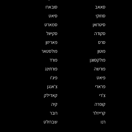
סאאב
סובארו
סוזוקי
סיאט
סיטרואן
סמארט
סקודה
סקייוול
סרס
פאריזון
פוטון
פולסטאר
פולקסווגן
פורד
פורשה
פורתינג
פיאט
פיג'ו
פרארי
צ'אנגן
צ'רי
קאדילק
קופרה
קיה
קרייזלר
רובר
רנו
שברולט