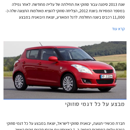
שנת 2013 סימנה עבור סוזוקי את תחילתה של עלייה מחודשת. לאחר נפילה
במספר המסירות בשנת 2012, הצליחה סוזוקי להוציא מאולמות התצוגה שלה כ-
11,000 רכבים בשנה החולפת. לרגל המאורע, יוצאת היבואנית במבצע
במסגרתו יינתנו הנחות של עד 11,000 ₪ על מגוון דגמים. המבצע בתוקף עד
קרא עוד
21.02.2014 או עד גמר המלאי.
מבצע על כל דגמי סוזוקי
חברת מכשירי תנועה, יבואנית סוזוקי לישראל, יוצאת במבצע על כל דגמי סוזוקי
בטרם עליית המחירים הצפויה ב- 1 באוגוסט עת ייכנסו תקנות זיהום האוויר