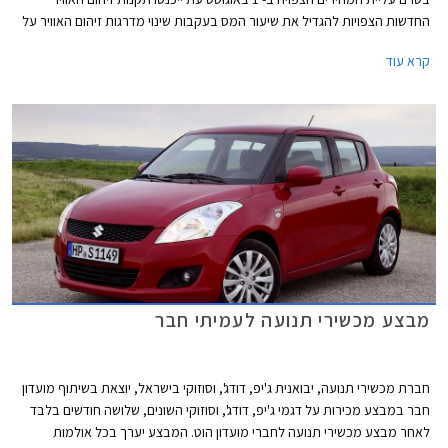
החדשות הצפויות להגדיל את שיעור המס בעקבות שינוי מדרגות זיהום האוויר על
פיהם מקבלים הטבות מיסוי לרכבים. נציין, כי באופן מעט מעוות הרכבים שצפויים
קרא עוד
להיפגע ממהלך זה הם דווקא הרכבים הפחות מזהמים, שכן בעקבות שינוי נוסחת
זיהום האוויר הם צפויים לעלות לדרגת זיהום אוויר גבוהה יותר וליהנות מהטבה
נמוכה יותר וכפועל יוצא צפוי מחירם לעלות, בעוד רכבים מזהמים שגם כך
נמצאים בדרגות הזיהום הגבוהות ואינם נהנים מהטבת המיסוי מחירם אינו צפוי
להשתנות.
מבצע מכשירי תנועה לעמיתי חבר
חברת מכשירי תנועה, יבואנית ג'יפ, דודג', וסוזוקי בישראל, יוצאת בשיתוף מועדון
חבר במבצע מכירות על דגמי ג'יפ, דודג', וסוזוקי השונים, שלושה חודשים בלבד
לאחר מבצע מכשירי תנועה לחברי מועדון הוט. המבצע יערך בכל אולמות