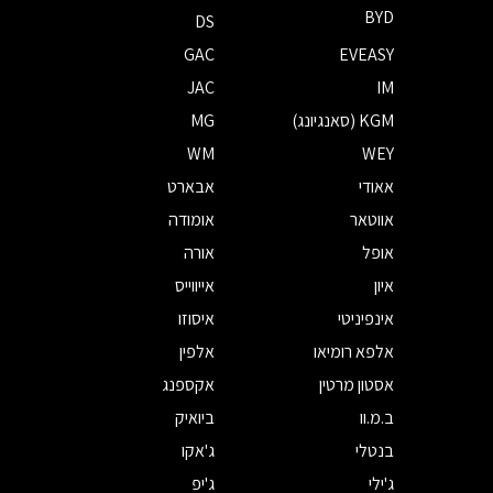
BYD
DS
GAC
EVEASY
JAC
IM
KGM (סאנגיונג)
MG
WM
WEY
אאודי
אבארט
אווטאר
אומודה
אופל
אורה
איון
אייווייס
אינפיניטי
איסוזו
אלפא רומיאו
אלפין
אסטון מרטין
אקספנג
ב.מ.וו
ביואיק
בנטלי
ג'אקו
ג'ילי
ג'יפ