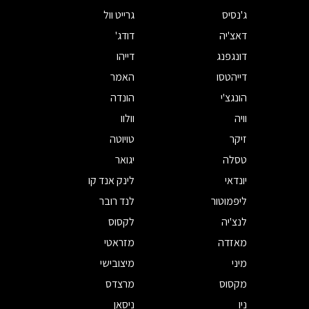
ג'נסיס
גרייט וול
דאצ'יה
דודג'
דונגפנג
דייהו
דייהטסו
האמר
הונגצ'י
הונדה
וויה
וולוו
זיקר
טויוטה
טסלה
יגואר
יונדאי
לינק אנד קו
ליפמוטור
לנד רובר
לנצ'יה
לקסוס
מאזדה
מזראטי
מיני
מיצובישי
מקסוס
מרצדס
ניו
ניסאן