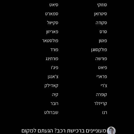
סוזוקי
סיאט
סיטרואן
סמארט
סקודה
סקייוול
סרס
פאריזון
פוטון
פולסטאר
פולקסווגן
פורד
פורשה
פורתינג
פיאט
פיג'ו
פרארי
צ'אנגן
צ'רי
קאדילק
קופרה
קיה
קרייזלר
רובר
רנו
שברולט
מעוניינים ברכישת רכב? הגעתם למקום