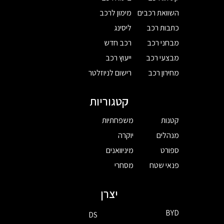
השוואת רכבים
מימון לרכב
כתבות רכב
ליסינג
מבחני רכב
רכב חדש
מבצעי רכב
ייעוץ רכב
מחירון רכב
רישום לניוזלטר
קטגוריות
קטנות
משפחתיות
מנהלים
יוקרה
ספורט
מיניוואנים
פנאי שטח
מסחרי
יצרן
BYD
DS