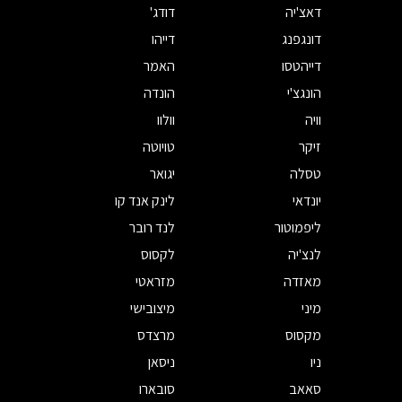
דאצ'יה
דודג'
דונגפנג
דייהו
דייהטסו
האמר
הונגצ'י
הונדה
וויה
וולוו
זיקר
טויוטה
טסלה
יגואר
יונדאי
לינק אנד קו
ליפמוטור
לנד רובר
לנצ'יה
לקסוס
מאזדה
מזראטי
מיני
מיצובישי
מקסוס
מרצדס
ניו
ניסאן
סאאב
סובארו