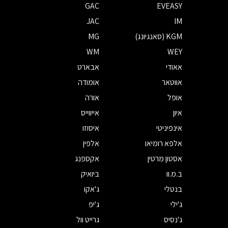
GAC
EVEASY
JAC
IM
KGM (סאנגיונג)
MG
WM
WEY
אאודי
אבארט
אווטאר
אומודה
אופל
אורה
איון
אייווייס
אינפיניטי
איסוזו
אלפא רומיאו
אלפין
אסטון מרטין
אקספנג
ב.מ.וו
ביואיק
בנטלי
ג'אקו
ג'ילי
ג'יפ
ג'נסיס
גרייט וול