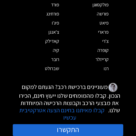
פולקסווגן
פורד
פורשה
פורתינג
פיאט
פיג'ו
פרארי
צ'אנגן
צ'רי
קאדילק
קופרה
קיה
קרייזלר
רובר
רנו
שברולט
מעוניינים ברכישת רכב? הגעתם למקום
הנכון. קבלו מהמומחים שלנו ייעוץ חינם, הכירו
את מבצעי הרכב וקבוצות הרכישה המיוחדות
שלנו.
קבלו מאיתנו בחינם הצעה אטרקטיבית
עכשיו
התקשרו