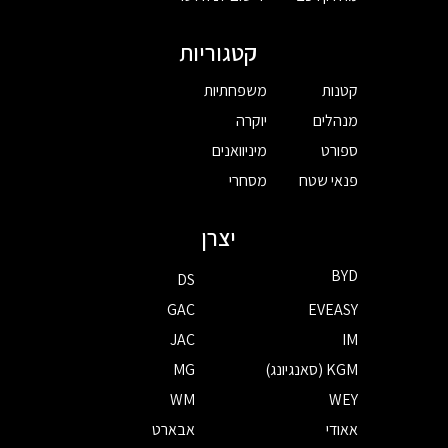
קטגוריות
קטנות
משפחתיות
מנהלים
יוקרה
ספורט
מיניוואנים
פנאי שטח
מסחרי
יצרן
BYD
DS
GAC
EVEASY
JAC
IM
KGM (סאנגיונג)
MG
WM
WEY
אאודי
אבארט