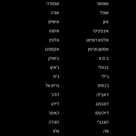
אווטאר
אומודה
אופל
אורה
איון
אייווייס
אינפיניטי
איסוזו
אלפא רומיאו
אלפין
אסטון מרטין
אקספנג
ב.מ.וו
ביואיק
בנטלי
ג'אקו
ג'ילי
ג'יפ
ג'נסיס
גרייט וול
דאצ'יה
דודג'
דונגפנג
דייהו
דייהטסו
האמר
הונגצ'י
הונדה
וויה
וולוו