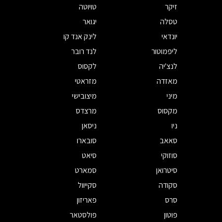
זיקר
טויוטה
טסלה
יגואר
יונדאי
לינק אנד קו
ליפמוטור
לנד רובר
לנצ'יה
לקסוס
מאזדה
מזראטי
מיני
מיצובישי
מקסוס
מרצדס
ניו
ניסאן
סאאב
סובארו
סוזוקי
סיאט
סיטרואן
סמארט
סקודה
סקייוול
סרס
פאריזון
פוטון
פולסטאר