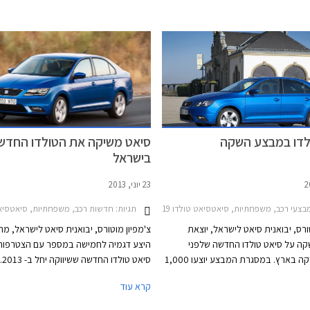
ה ידנית שמכוונת לשוק המוניות והשוק
שבעה הילוכים. תצרוכת הדלק של הטולדו ד
ת משיקה היבואנית את סיאט טולדו
בגרסת סטייל עם מנוע 1.6 ליטר טורבו דיזל ותיבת
ק"מ לליטר בנסיעה עירו
נית בת חמש מהירויות במחיר של
בנסיעה בין עירונית.
לדו במבצע השקה
סיאט משיקה את הטולדו החדש
בישראל
23 יוני, 2013
בצעי רכב, משפחתיות, סיאטסיאט טולדו 2013-2019
תגיות:
חדשות רכב, משפחתיות, סיאטסיאט טולדו 
ורס, יבואנית סיאט לישראל, יוצאת
צ'מפיון מוטורס, יבואנית סיאט לישראל, מ
ה על סיאט טולדו החדשה שלפני
היצע דגמיה לחמישה במספר עם הצטרפות
כשבוע הושקה בארץ. במסגרת המבצע יוצעו 1,000
הרכבים הראשונים בהנחות של עד 8,000 ₪. הנחות
הטולדו משתייכת לקטגוריית התת משפחתי
קרא עוד
גם לגבי הזמנות שבוצעו מאז ההשקה.
ובהיצע דגמי סיאט היא ממוקמת בין סיאט א
לסיאט לאון. הטולדו היא האחות התאומה ש