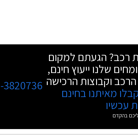
שת רכב? הגעתם למקום
מחים שלנו ייעוץ חינם,
הרכב וקבוצות הרכישה
3-3820736
בלו מאיתנו בחינם
 עכשיו
ליכם בהקדם