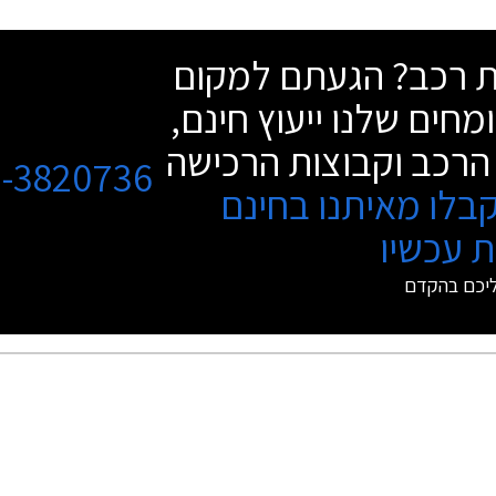
ראפיד ומציעה שימושיות ומימדים מרווחים 
הנוסעים והן בתא המטען, לצד מנועים חסכו
שת רכב? הגעתם למקום
וחזקים.
מחים שלנו ייעוץ חינם,
הרכב וקבוצות הרכישה
3-3820736
בלו מאיתנו בחינם
 עכשיו
ליכם בהקדם