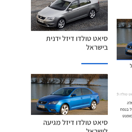
סיאט טולדו דיזל ידנית
בישראל
2013-2019
לה
ל בנפח
 4,200 סל"ד ומומנט
סיאט טולדו דיזל מגיעה
 סל"ד. המנוע משודך
לישראל
לתיבת הילוכים רובוטית כפולת מצמדים (DSG) בת