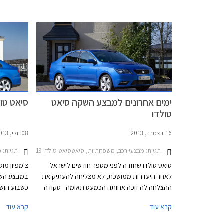
0.4%. בנוסף תוצע הלוואה בתנאים מועדפים
מההיצע גרס
במסגרת תכנית המימון חבר ליס, והנחה בגובה
המוסדי. כע
20% ברכישת אבזור בהתקנה מקומית.
הילוכים יד
121,900 ₪.
ימים אחרונים למבצע השקה סיאט
סיאט טו
טולדו
16 דצמבר, 2013
08 יולי, 2013
תגיות:
מבצעי רכב, משפחתיות, סיאטסיאט טולדו 2013-2019
תגיות:
מ
סיאט טולדו שחזרה לפני מספר חודשים לישראל
צ'מפיון מוט
לאחר היעדרות ממושכת, לא מצליחה להעתיק את
במבצע השק
ההצלחה לה זוכה אחותה הכמעט תאומה - סקודה
ראפיד, למרות היותה בעלת אבזור עדיף. צ'מפיון
קרא עוד
קרא עוד
מוטורס, יבואנית שני המותגים, יצאה במבצע על
אלו תקפות 
הטולדו שיימשך עד סוף חודש דצמבר. במהלך