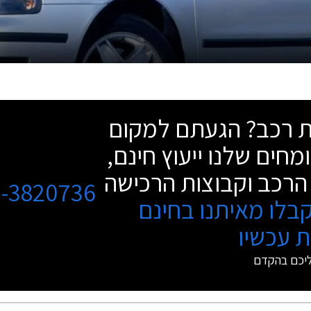
שת רכב? הגעתם למקום
מחים שלנו ייעוץ חינם,
הרכב וקבוצות הרכישה
3-3820736
בלו מאיתנו בחינם
 עכשיו
ליכם בהקדם