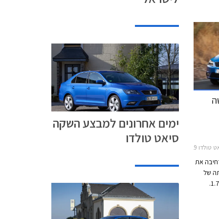
יזל
עומדת על 22.2 ליטר לק"מ בנסיעה משולבת, 17.9
נית ועד 25.6 ק"מ לליטר
ה
ימים אחרונים למבצע השקה
סיאט טולדו
2013-2019
רחיבה את
ה של
סיאט טולדו החדשה ששיווקה יחל ב- 1.7.2013.
ות
יביזה
ל סקודה