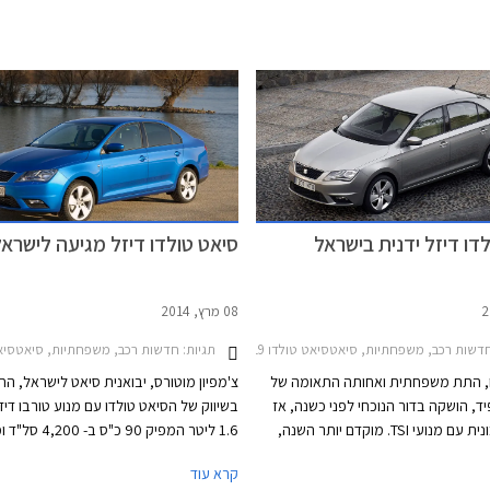
דו דיזל ידנית בישראל
סיאט טולדו דיזל מגיעה לישראל
08 מרץ, 2014
דשות רכב, משפחתיות, סיאטסיאט טולדו 2013-2019
תגיות:
חדשות רכב, משפחתיות, סיאטסיאט טולדו 
ו, התת משפחתית ואחותה התאומה של
צ'מפיון מוטורס, יבואנית סיאט לישראל, הח
ד, הושקה בדור הנוכחי לפני כשנה, אז
בשיווק של הסיאט טולדו עם מנוע טורבו דיז
שווקה המכונית עם מנועי TSI. מוקדם יותר השנה,
1.6 ליטר המפיק 90 כ"ס ב-
יון מוטורס, יבואנית סיאט לישראל, את
מרבי של 24.5 קג"מ ב- 2,500
קרא עוד
זל של המכונית אך עד היום נעדרה