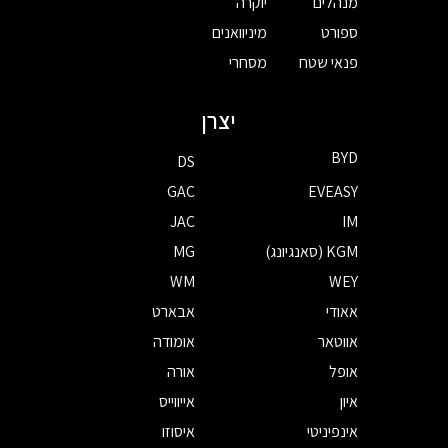
מנהלים
יוקרה
ספורט
מיניוואנים
פנאי שטח
מסחרי
יצרן
BYD
DS
GAC
EVEASY
JAC
IM
KGM (סאנגיונג)
MG
WM
WEY
אאודי
אבארט
אווטאר
אומודה
אופל
אורה
איון
אייווייס
אינפיניטי
איסוזו