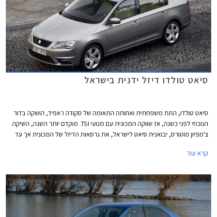
סיאט טולדו דיזל ידנית בישראל
סיאט טולדו, התת משפחתית ואחותה התאומה של סקודה ראפיד, הושקה בדור
הנוכחי לפני כשנה, אז שווקה המכונית עם מנועי TSI. מוקדם יותר השנה, השיקה
צ'מפיון מוטורס, יבואנית סיאט לישראל, את גרסאות הדיזל של המכונית אך עד
היום נעדרה מההיצע גרסה ידנית שמכוונת לשוק המוניות והשוק המוסדי. כעת
קרא עוד
משיקה היבואנית את סיאט טולדו בגרסת סטייל עם מנוע 1.6 ליטר טורבו דיזל
ותיבת הילוכים ידנית בת חמש מהירויות במחיר של 121,900 ₪.