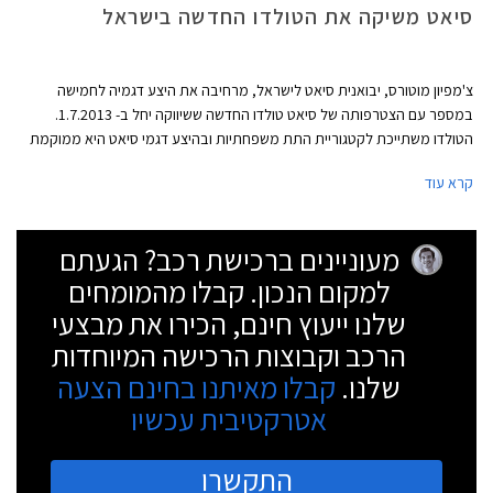
סיאט משיקה את הטולדו החדשה בישראל
צ'מפיון מוטורס, יבואנית סיאט לישראל, מרחיבה את היצע דגמיה לחמישה
במספר עם הצטרפותה של סיאט טולדו החדשה ששיווקה יחל ב- 1.7.2013.
הטולדו משתייכת לקטגוריית התת משפחתיות ובהיצע דגמי סיאט היא ממוקמת
בין סיאט איביזה לסיאט לאון. הטולדו היא האחות התאומה של סקודה
קרא עוד
ראפיד ומציעה שימושיות ומימדים מרווחים הן בתא הנוסעים והן בתא המטען,
לצד מנועים חסכוניים וחזקים.
מעוניינים ברכישת רכב? הגעתם
למקום הנכון. קבלו מהמומחים
שלנו ייעוץ חינם, הכירו את מבצעי
הרכב וקבוצות הרכישה המיוחדות
שלנו.
קבלו מאיתנו בחינם הצעה
אטרקטיבית עכשיו
התקשרו