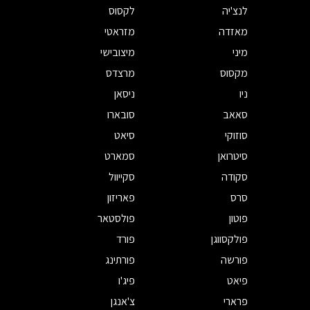
לנצ'יה
לקסוס
מאזדה
מזראטי
מיני
מיצובישי
מקסוס
מרצדס
ניו
ניסאן
סאאב
סובארו
סוזוקי
סיאט
סיטרואן
סמארט
סקודה
סקייוול
סרס
פאריזון
פוטון
פולסטאר
פולקסווגן
פורד
פורשה
פורתינג
פיאט
פיג'ו
פרארי
צ'אנגן