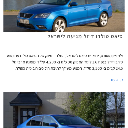
סיאט טולדו דיזל מגיעה לישראל
צ'מפיון מוטורס, יבואנית סיאט לישראל, החלה בשיווק של הסיאט טולדו עם מנוע
טורבו דיזל בנפח 1.6 ליטר המפיק 90 כ"ס ב- 4,200 סל"ד ומומנט מרבי של
24.5 קג"מ ב- 2,500 סל"ד. המנוע משודך לתיבת הילוכים רובוטית כפולת
מצמדים (DSG) בת שבעה הילוכים. תצרוכת הדלק של הטולדו דיזל עומדת על
קרא עוד
22.2 ליטר לק"מ בנסיעה משולבת, 17.9 ק"מ לליטר בנסיעה עירונית ועד 25.6
ק"מ לליטר בנסיעה בין עירונית.