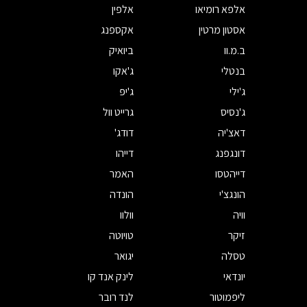
אלפא רומיאו
אלפין
אסטון מרטין
אקספנג
ב.מ.וו
ביואיק
בנטלי
ג'אקו
ג'ילי
ג'יפ
ג'נסיס
גרייט וול
דאצ'יה
דודג'
דונגפנג
דייהו
דייהטסו
האמר
הונגצ'י
הונדה
וויה
וולוו
זיקר
טויוטה
טסלה
יגואר
יונדאי
לינק אנד קו
ליפמוטור
לנד רובר