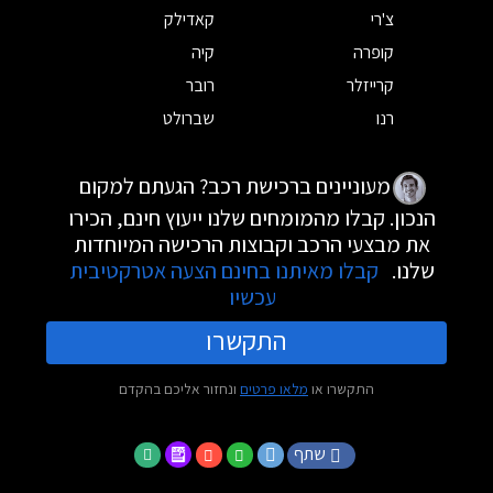
צ'רי
קאדילק
קופרה
קיה
קרייזלר
רובר
רנו
שברולט
מעוניינים ברכישת רכב? הגעתם למקום
הנכון. קבלו מהמומחים שלנו ייעוץ חינם, הכירו
את מבצעי הרכב וקבוצות הרכישה המיוחדות
שלנו.
קבלו מאיתנו בחינם הצעה אטרקטיבית
עכשיו
התקשרו
התקשרו או
מלאו פרטים
ונחזור אליכם בהקדם
שתף