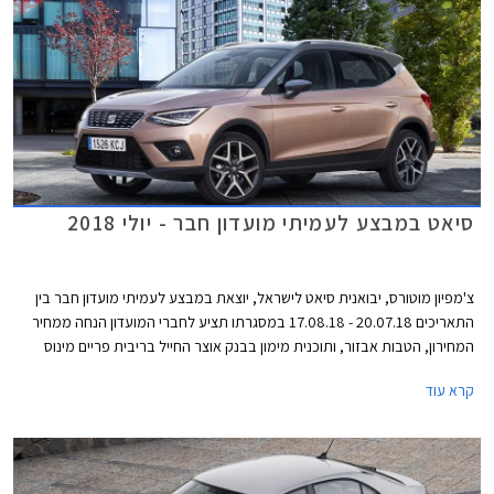
סיאט במבצע לעמיתי מועדון חבר - יולי 2018
צ'מפיון מוטורס, יבואנית סיאט לישראל, יוצאת במבצע לעמיתי מועדון חבר בין
התאריכים 20.07.18 - 17.08.18 במסגרתו תציע לחברי המועדון הנחה ממחיר
המחירון, הטבות אבזור, ותוכנית מימון בבנק אוצר החייל בריבית פריים מינוס
0.4%. בנוסף תוצע הלוואה בתנאים מועדפים במסגרת תכנית המימון חבר ליס,
קרא עוד
והנחה בגובה 20% ברכישת אבזור בהתקנה מקומית.