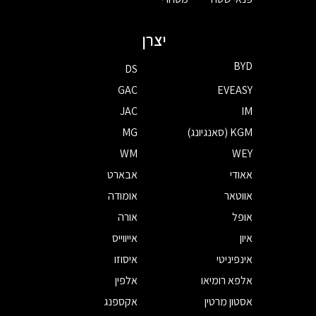
יצרן
BYD
DS
GAC
EVEASY
JAC
IM
KGM (סאנגיונג)
MG
WM
WEY
אאודי
אבארט
אווטאר
אומודה
אופל
אורה
איון
אייווייס
אינפיניטי
איסוזו
אלפא רומיאו
אלפין
אסטון מרטין
אקספנג