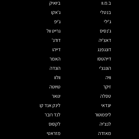
ב.מ.וו
ביואיק
בנטלי
ג'אקו
ג'ילי
ג'יפ
ג'נסיס
גרייט וול
דאצ'יה
דודג'
דונגפנג
דייהו
דייהטסו
האמר
הונגצ'י
הונדה
וויה
וולוו
זיקר
טויוטה
טסלה
יגואר
יונדאי
לינק אנד קו
ליפמוטור
לנד רובר
לנצ'יה
לקסוס
מאזדה
מזראטי