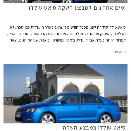
ימים אחרונים למבצע השקה סיאט טולדו
סיאט טולדו שחזרה לפני מספר חודשים לישראל לאחר היעדרות ממושכת, לא
מצליחה להעתיק את ההצלחה לה זוכה אחותה הכמעט תאומה - סקודה ראפיד,
למרות היותה בעלת אבזור עדיף. צ'מפיון מוטורס, יבואנית שני המותגים, יצאה
במבצע על הטולדו שיימשך עד סוף חודש דצמבר. במהלך המבצע תוצע הטולדו
קרא עוד
במחיר של 108,900 ₪, הנחה של 9,000 ₪ ממחירון המחירון הרשמי העומד על
117,900 ₪. דבר המציב את תג המחיר של הטולדו על 9,000 ₪ פחות ממחירה
של הראפיד. בתחילת חודש ינואר יעלה מחירה של הטולדו ל- 112,900 ₪.
סיאט טולדו במבצע השקה