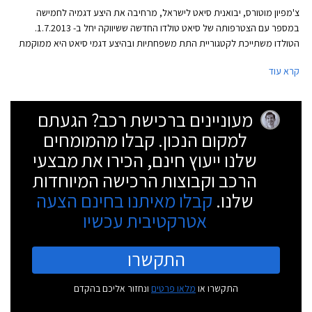
צ'מפיון מוטורס, יבואנית סיאט לישראל, מרחיבה את היצע דגמיה לחמישה
במספר עם הצטרפותה של סיאט טולדו החדשה ששיווקה יחל ב- 1.7.2013.
הטולדו משתייכת לקטגוריית התת משפחתיות ובהיצע דגמי סיאט היא ממוקמת
בין סיאט איביזה לסיאט לאון. הטולדו היא האחות התאומה של סקודה
קרא עוד
ראפיד ומציעה שימושיות ומימדים מרווחים הן בתא הנוסעים והן בתא המטען,
לצד מנועים חסכוניים וחזקים.
מעוניינים ברכישת רכב? הגעתם
למקום הנכון. קבלו מהמומחים
שלנו ייעוץ חינם, הכירו את מבצעי
הרכב וקבוצות הרכישה המיוחדות
שלנו.
קבלו מאיתנו בחינם הצעה
אטרקטיבית עכשיו
התקשרו
התקשרו או
מלאו פרטים
ונחזור אליכם בהקדם