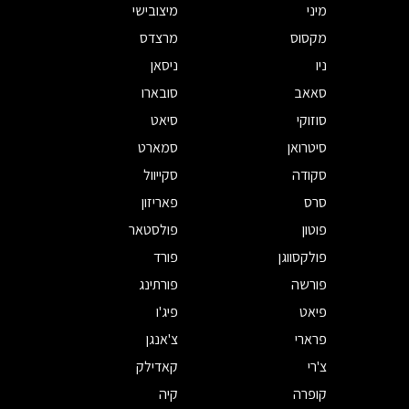
מיני
מיצובישי
מקסוס
מרצדס
ניו
ניסאן
סאאב
סובארו
סוזוקי
סיאט
סיטרואן
סמארט
סקודה
סקייוול
סרס
פאריזון
פוטון
פולסטאר
פולקסווגן
פורד
פורשה
פורתינג
פיאט
פיג'ו
פרארי
צ'אנגן
צ'רי
קאדילק
קופרה
קיה