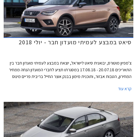
סיאט במבצע לעמיתי מועדון חבר - יולי 2018
צ'מפיון מוטורס, יבואנית סיאט לישראל, יוצאת במבצע לעמיתי מועדון חבר בין
התאריכים 20.07.18 - 17.08.18 במסגרתו תציע לחברי המועדון הנחה ממחיר
המחירון, הטבות אבזור, ותוכנית מימון בבנק אוצר החייל בריבית פריים מינוס
0.4%. בנוסף תוצע הלוואה בתנאים מועדפים במסגרת תכנית המימון חבר ליס,
קרא עוד
והנחה בגובה 20% ברכישת אבזור בהתקנה מקומית.