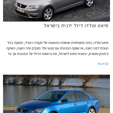
סיאט טולדו דיזל ידנית בישראל
סיאט טולדו, התת משפחתית ואחותה התאומה של סקודה ראפיד, הושקה בדור
הנוכחי לפני כשנה, אז שווקה המכונית עם מנועי TSI. מוקדם יותר השנה, השיקה
צ'מפיון מוטורס, יבואנית סיאט לישראל, את גרסאות הדיזל של המכונית אך עד
היום נעדרה מההיצע גרסה ידנית שמכוונת לשוק המוניות והשוק המוסדי. כעת
קרא עוד
משיקה היבואנית את סיאט טולדו בגרסת סטייל עם מנוע 1.6 ליטר טורבו דיזל
ותיבת הילוכים ידנית בת חמש מהירויות במחיר של 121,900 ₪.