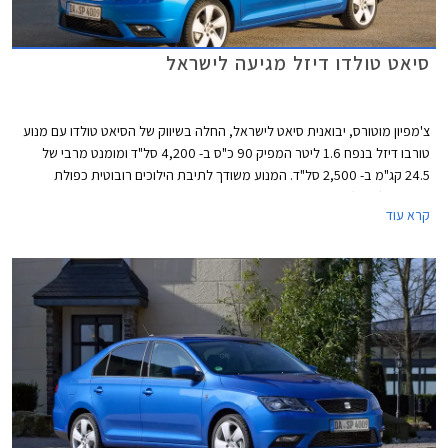
סיאט טולדו דיזל מגיעה לישראל
צ'מפיון מוטורס, יבואנית סיאט לישראל, החלה בשיווק של הסיאט טולדו עם מנוע
טורבו דיזל בנפח 1.6 ליטר המפיק 90 כ"ס ב- 4,200 סל"ד ומומנט מרבי של
24.5 קג"מ ב- 2,500 סל"ד. המנוע משודך לתיבת הילוכים רובוטית כפולת
מצמדים (DSG) בת שבעה הילוכים. תצרוכת הדלק של הטולדו דיזל עומדת על
קרא עוד
22.2 ליטר לק"מ בנסיעה משולבת, 17.9 ק"מ לליטר בנסיעה עירונית ועד 25.6
ק"מ לליטר בנסיעה בין עירונית.