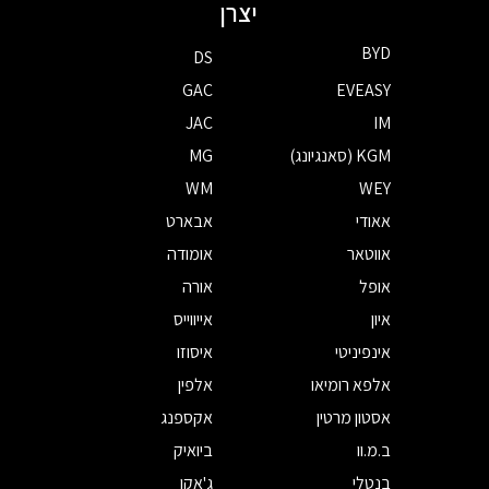
יצרן
BYD
DS
GAC
EVEASY
JAC
IM
KGM (סאנגיונג)
MG
WM
WEY
אאודי
אבארט
אווטאר
אומודה
אופל
אורה
איון
אייווייס
אינפיניטי
איסוזו
אלפא רומיאו
אלפין
אסטון מרטין
אקספנג
ב.מ.וו
ביואיק
בנטלי
ג'אקו