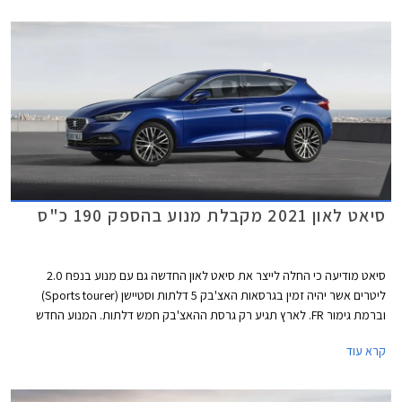
המשולבת בגרסה זו עומדת על 14.7 ק"מ לליטר. כמו כן זוכה גרסה זו למתלה
אחורי רב חיבורי במקום קורת פיתול פשוטה אשר מותקנת בגרסאות ה- 1.5
ליטרים.
סיאט לאון 2021 מקבלת מנוע בהספק 190 כ"ס
סיאט מודיעה כי החלה לייצר את סיאט לאון החדשה גם עם מנוע בנפח 2.0
ליטרים אשר יהיה זמין בגרסאות האצ'בק 5 דלתות וסטיישן (Sports tourer)
וברמת גימור FR. לארץ תגיע רק גרסת ההאצ'בק חמש דלתות. המנוע החדש
מצטרף להיצע המנועים הקיים הכולל מנוע בנזין TSI בנפח 1.5 ליטרים עם הספק
קרא עוד
מרבי של 150 כ"ס המשווק בישראל, מנועי דיזל TDI, מנוע eTSI עם מערכת
היברידית קלה, ומנוע e-HYBRID שהינו למעשה היברידי נטען PHEV.