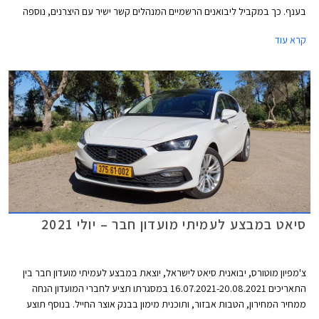
בענף. כך במקביל ליבואנים הרשמיים המנהלים קשר ישיר עם היצרנים, נוספה
אפשרות למעמד של יבואן מקביל אשר יוכל לרכוש רכבים חדשים מדילרים
קרא עוד
במדינות שונות ולשווקן בישראל.
סיאט במבצע לעמיתי מועדון חבר – יולי 2021
צ'מפיון מוטורס, יבואנית סיאט לישראל, יוצאת במבצע לעמיתי מועדון חבר בין
התאריכים 16.07.2021-20.08.2021 במסגרתו תציע לחברי המועדון הנחה
ממחיר המחירון, הטבות אבזור, ותוכנית מימון בבנק אוצר החייל. בנוסף תוצע