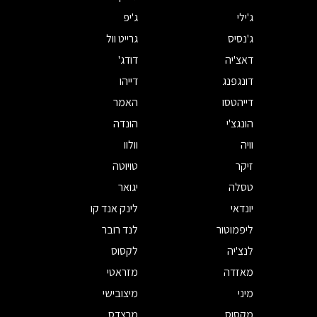
ג'ילי
ג'יפ
ג'נסיס
גרייט וול
דאצ'יה
דודג'
דונגפנג
דייהו
דייהטסו
האמר
הונגצ'י
הונדה
וויה
וולוו
זיקר
טויוטה
טסלה
יגואר
יונדאי
לינק אנד קו
ליפמוטור
לנד רובר
לנצ'יה
לקסוס
מאזדה
מזראטי
מיני
מיצובישי
מקסוס
מרצדס