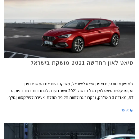
סיאט לאון החדשה 2021 מושקת בישראל
צ'מפיון מוטורס, יבואנית סיאט לישראל, משיקה היום את המשפחתית
הקומפקטית סיאט לאון הכל חדשה 2021 אשר נועדה להתחרות בפורד פוקוס
ST, מאזדה 3 האצ'בק, ובקרוב גם להוות חלופה מוזלת וצעירה לפולקסווגן גולף.
הדור הרביעי הכל חדש מבוסס על פלטפורמת EVO MQB ומציג מידות מעט
קרא עוד
גדולות יותר מקודמו. אורכו הכללי 4,368 מ"מ, רוחבו 1,799 מ"מ, גובהו 1,456
מ"מ, ובסיס הגלגלים באורך 2,686 מ"מ. נפח תא המטען עומד על 380 ליטרים.
גרסת 3 דלתות לא תוצע, בהתאם למגמה העולמית שהחלה לפני מספר שנים
עקב ירידה בביקושים.