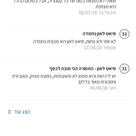
שאולי לא נמצאת בטופ של כל קטגוריה, אבל בסיכום הכולל
היא מצויינת.
מיכאל בר
06/07/16
סיאט לאון נחמדה
32
לא יותר ולא פחות, סיאט לאון היא מכונית נחמדה.
שמואל
17/06/16
סיאט לאון - התמורה הכי טובה לכסף
31
יש לי כזאת והיא ממש לא משעממת, נוסעת מצויין, מאובזרת
וחסכונית מאוד בדלק!
רועי
06/06/16
הצג עוד