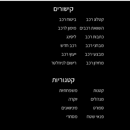
קישורים
קטלוג רכב
ביטוח רכב
השוואת רכבים
מימון לרכב
כתבות רכב
ליסינג
מבחני רכב
רכב חדש
מבצעי רכב
ייעוץ רכב
מחירון רכב
רישום לניוזלטר
קטגוריות
קטנות
משפחתיות
מנהלים
יוקרה
ספורט
מיניוואנים
פנאי שטח
מסחרי