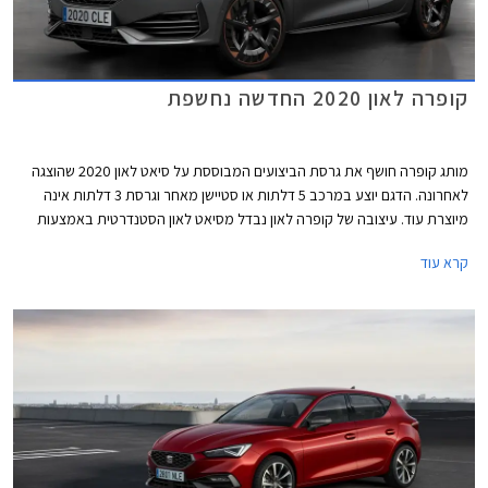
קופרה לאון 2020 החדשה נחשפת
מותג קופרה חושף את גרסת הביצועים המבוססת על סיאט לאון 2020 שהוצגה
לאחרונה. הדגם יוצע במרכב 5 דלתות או סטיישן מאחר וגרסת 3 דלתות אינה
מיוצרת עוד. עיצובה של קופרה לאון נבדל מסיאט לאון הסטנדרטית באמצעות
מיתוג שונה ואלמנטים ספורטיביים, ביניהם פגוש קדמי אגרסיבי עם כונסי אוויר
קרא עוד
גדולים, ושבכה קדמית מושחרת עם סמל המותג בצבע נחושת במרכזה. מאחור
בולט דיפיוזר מושחר וארבעה פתחי מפלט גם הם בגוון נחושת. מהצד ניתן להבחין
בחישוקים בעיצוב אווירודינמי מיוחד המשלב גוון נחושת, חצאיות צד, ומראות
מושחרות.