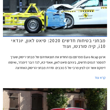
מבחני בטיחות חדשים 2020: סיאט לאון, יונדאי
i10, קיה סורנטו, ועוד
ארגון Euro Ncap מפרסם גם החודש את תוצאותיהם של מבחני ריסוק שערך
למספר דגמים חדשים, ביניהם סיאט לאון, אאודי A3, לנד רובר דיפנדר, ואיסוזו
דימקס אשר זכו לציון מרבי של 5 כוכבים. סדרת מבחני הריסוק האחרונה
מצביעה בבירור על מגמת השתפרות כוללת בתעשיית הרכב, לצד החמרת
קרא עוד
דרישות הבטיחות העומדות בפני היצרנים.