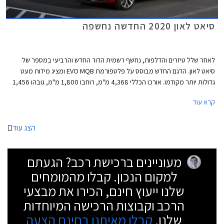
סיאט לאון 2020 החדשה נחשפה
לאחר שלל טיזרים והדלפות, נחשף רשמית הדור החדש והרביעי במספר של
סיאט לאון. הדגם החדש מבוסס על פלטפורמת EVO MQB ומציג מידות מעט
גדולות יותר מקודמו. אורכו הכללי 4,368 מ"מ, רוחבו 1,800 מ"מ, גובהו 1,456
מ"מ, ובסיס הגלגלים באורך 2,686 מ"מ. נפח תא המטען עומד על 380 ליטרים
קרא עוד
בדגם ההאצ'בק או 617 ליטרים בסטיישן ST. גרסת 3 דלתות לא תוצע בהתאם
למגמה העולמית שהחלה לפני מספר שנים עקב ביקוש ירוד.
הצג עוד
מעוניינים ברכישת רכב? הגעתם
למקום הנכון. קבלו מהמומחים
שלנו ייעוץ חינם, הכירו את מבצעי
הרכב וקבוצות הרכישה המיוחדות
שלנו.
קבלו מאיתנו בחינם הצעה