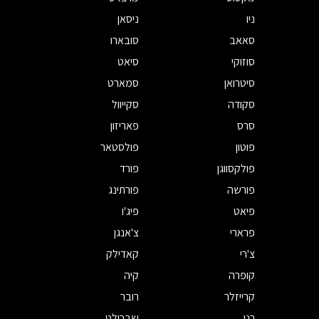
ניו
ניסאן
סאאב
סובארו
סוזוקי
סיאט
סיטרואן
סמארט
סקודה
סקייוול
סרס
פאריזון
פוטון
פולסטאר
פולקסווגן
פורד
פורשה
פורתינג
פיאט
פיג'ו
פרארי
צ'אנגן
צ'רי
קאדילק
קופרה
קיה
קרייזלר
רובר
רנו
שברולט