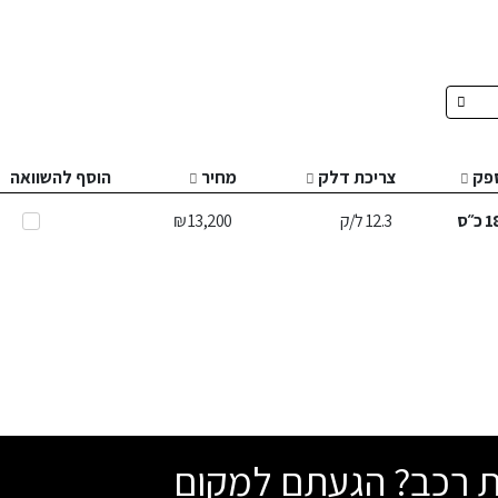
פק
צריכת דלק
מחיר
הוסף להשוואה
1
כ״ס
12.3
ל/ק
13,200 ₪
שת רכב? הגעתם למקום