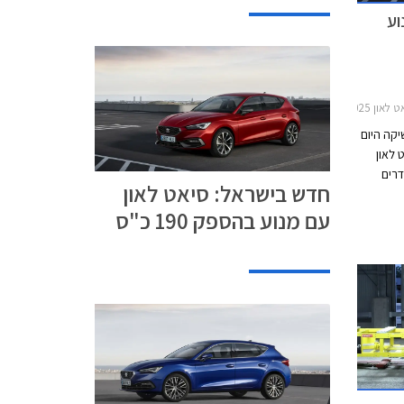
וע
2021
2020-202
יקה היום
לאון
ה צילינדרים
חדש בישראל: סיאט לאון
נפח 2.0 ליטרים עם הספק מרבי של 190 כ"ס
עם מנוע בהספק 190 כ"ס
ומומנט מרבי של 32.6 קג"מ, המשודך לתיבת 7
צמדים DSG. תאוצה
יות, והמהירות
הדלק
דת על 14.7 ק"מ לליטר.
רי במקום
קורת פיתול פשוטה אשר מותקנת בגרסאות ה- 1.5