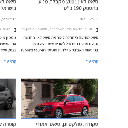
סיאט לאון 2021 מקבלת מנוע
בהספק 190 כ"ס
בישראל
03 מאי, 2021
15 דצמבר, 2020
תגיות:
חדשות רכב, משפחתיות, סיאטסיאט לאון 2020-2025
תגיות:
ח
סיאט מודיעה כי החלה לייצר את סיאט לאון החדשה
צ'מפיון מוט
גם עם מנוע בנפח 2.0 ליטרים אשר יהיה זמין
את המשפחת
בגרסאות האצ'בק 5 דלתות וסטיישן (Sports tourer)
וברמת גימור FR. לארץ תגיע רק גרסת ההאצ'בק
מאז
קרא עוד
קרא עוד
חמש דלתות. המנוע החדש מצטרף להיצע המנועים
וצעירה לפול
הקיים הכולל מנוע בנזין TSI בנפח 1.5 ליטרים עם
הספק מרבי של 150 כ"ס המשווק בישראל, מנועי
דיזל TDI, מנוע eTSI עם מערכת היברידית קלה,
ומנוע e-HYBRID שהינו למעשה היברידי נטען PHEV.
העולמית שה
בביקושים.
סקודה, פולקסווגן, סיאט ואאודי
קופרה לאון 2020 החד