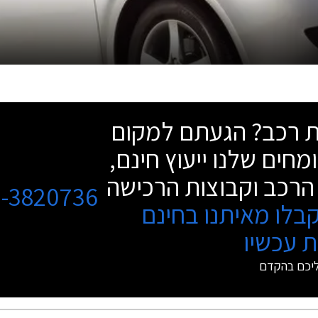
שת רכב? הגעתם למקום
מחים שלנו ייעוץ חינם,
הרכב וקבוצות הרכישה
3-3820736
בלו מאיתנו בחינם
 עכשיו
ליכם בהקדם