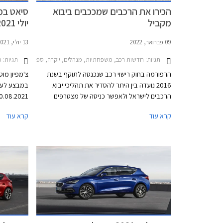
הכירו את הרכבים שמככבים ביבוא
סיאט במ
מקביל
יולי 2021
09 פברואר, 2022
13 יולי, 2021
תגיות:
תגיות:
מב
חדשות רכב, משפחתיות, מנהלים, יוקרה, ספורט, מיניוואנים, פנאי שטח, מסחרי, הונדה, טויוטה, מאזדה, סי
הרפורמה בחוק רישוי רכב שנכנסה לתוקף בשנת
צ'מפיון מוט
2016 נועדה בין היתר להסדיר את תהליכי יבוא
במבצע לעמי
הרכבים לישראל ולאפשר כניסה של מצטרפים
חדשים לתחרות בענף. כך במקביל ליבואנים
המועדון הנ
קרא עוד
קרא עוד
הרשמיים המנהלים קשר ישיר עם היצרנים, נוספה
ותוכנית מימ
אפשרות למעמד של יבואן מקביל אשר יוכל לרכוש
בתנאים מוע
רכבים חדשים מדילרים במדינות שונות ולשווקן
בישראל.
מקומית.