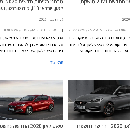
סיאט לאון החדשה 2021 מושקת
מבחני בטיחות 
לאון, יונדאי i10, קיה סורנטו, ועוד
09 דצמבר, 2020
דשות רכב, משפחתיות, סיאט, סיאט לאון 2017-2020מחירון רכב
תגיות:
חדשות רכב, קטנות, משפחתיות, פנאי שטח, מסחרי, אאודי, סיאט, יונדאי, לנד רובר,
ורס, יבואנית סיאט לישראל, משיקה היום
ארגון Euro Ncap מפרסם גם החודש א
ית הקומפקטית סיאט לאון הכל חדשה
של מבחני ריסוק שערך למספר דגמים חדשי
2021 אשר נועדה להתחרות בפורד פוקוס ST,
ביניהם סיאט לאון, אאודי A3, לנד רו
דה 3 האצ'בק, ובקרוב גם להוות חלופה מוזלת
ואיסוזו דימקס אשר ז
קרא עוד
קסווגן גולף. הדור הרביעי הכל חדש
סדרת מבחני הריסוק האחרונה מצביעה בבי
מבוסס על פלטפורמת EVO MQB ומציג מידות מעט
מגמת השתפרות כוללת בתעשיית הרכב, ל
גדולות יותר מקודמו. אורכו הכללי 4,368 מ"מ, רוחבו
החמרת דרישות הבטיחות העומדות בפני הי
1,799 מ"מ, גובהו 1,456 מ"מ, ובסיס הגלגלים
באורך 2,686 מ"מ. נפח תא המטען עומד על 380
ליטרים. גרסת 3 דלתות לא תוצע, בהתאם למגמה
חלה לפני מספר שנים עקב ירידה
שה נחשפת
סיאט לאון 2020 החדשה נחשפה