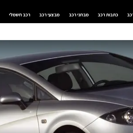
כב
כתבות רכב
מבחני רכב
מבצעי רכב
רכב חשמלי