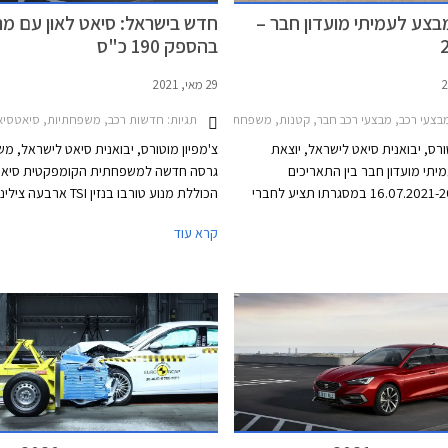
בצע לעמיתי מועדון חבר –
חדש בישראל: סיאט לאון עם מנ
בהספק 190 כ"ס
29 מאי, 2021
תגיות:
צעי רכב, מבצעי רכב חבר, קטנות, משפחתיות, פנאי שטח, סיאט, סיאט לאון 2020-2025, סיאט ארונה 2018-2021, סיאט אטקה 2020-2025סיאט איביזה 2017-2021
אט, סקודה, פולקסווגן, פורד, קופרה, סיאט לאון 2020-2025, סקודה אוקטביה RS 2021-2024, סקודה סופרב 2019-2024, קופרה לאון 2021-2024קופרה פורמנטור -2024
חדשות רכב, משפחתיות, סיאטסיאט לאון 5
ורס, יבואנית סיאט לישראל, יוצאת
צ'מפיון מוטורס, יבואנית סיאט לישראל, מש
תי מועדון חבר בין התאריכים
גרסה חדשה למשפחתית הקומפקטית סיאט 
16.07.2021-20.08.2021 במסגרתו תציע לחברי
הכוללת מנוע טורבו בנזין TSI ארבע
חה ממחיר המחירון, הטבות אבזור,
ב
קרא עוד
ון בבנק אוצר החייל. בנוסף תוצע הלוואה
דפים במסגרת תכנית המימון חבר ליס,
הילוכים רובוטית כפולת מ
והנחה בגובה 50% ברכישת אבזור בהתקנה
מאפס למאה קמ"ש אורכת 7.4 שנ
המרבית עומדת על 231 קמ"ש. צריכת 
המשולבת בגרסה זו עומ
כמו כן זוכה גרסה זו למתלה אחורי רב חיבו
ליטרים.